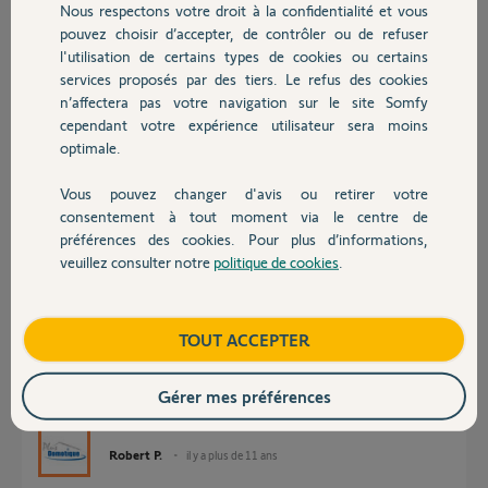
Nous respectons votre droit à la confidentialité et vous
Chauffage
de garage ? et comment faire ?
pouvez choisir d’accepter, de contrôler ou de refuser
puis je le faire via une application smart phone ?
l'utilisation de certains types de cookies ou certains
merci d'avance
services proposés par des tiers. Le refus des cookies
Autres produits
cordialement
n’affectera pas votre navigation sur le site Somfy
cependant votre expérience utilisateur sera moins
fabien M.
optimale.
il y a plus de 11 ans
Participer au fil de discussion
Vous pouvez changer d'avis ou retirer votre
Devis avec un pro
consentement à tout moment via le centre de
préférences des cookies. Pour plus d’informations,
veuillez consulter notre
politique de cookies
.
Réponses
Contact
Boutique
TOUT ACCEPTER
Bonjour,
Votre télécommande est une On/Off + zones (réf. 1875065), ce n'est pas
une multi-application, mais c'est effectivement ce qu'il vous faudrait. (réf.
Gérer mes préférences
1875066) pour piloter votre garage.
Robert P.
il y a plus de 11 ans