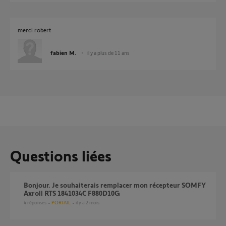
merci robert
fabien M.
il y a plus de 11 ans
Questions liées
Bonjour. Je souhaiterais remplacer mon récepteur SOMFY
Axroll RTS 1841034C F880D10G
4
réponses
PORTAIL
il y a 2 mois