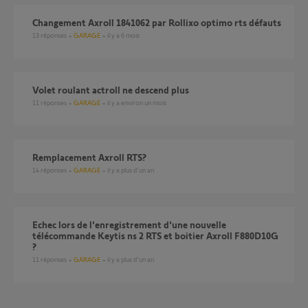
Changement Axroll 1841062 par Rollixo optimo rts défauts
13
réponses
GARAGE
il y a 6 mois
Volet roulant actroll ne descend plus
11
réponses
GARAGE
il y a environ un mois
Remplacement Axroll RTS?
14
réponses
GARAGE
il y a plus d'un an
Echec lors de l'enregistrement d'une nouvelle
télécommande Keytis ns 2 RTS et boitier Axroll F880D10G
?
11
réponses
GARAGE
il y a plus d'un an