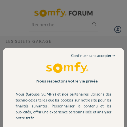
Particuliers
Professionnels
Forum
LES SUJETS GARAGE
Volet
telecommande multifonction et axroll rts
Continuer sans accepter →
bonjour
Portail
Je suis équipé d'un pack alarme protexiom 550 GSM avec une
télécommande multifonction
4 touches= on,off, activation À et activation B
Garage
Nous respectons votre vie privée
j'aurais souhaité utiliser cette télécommande pour piloter ma porte de
Nous (Groupe SOMFY) et nos partenaires utilisons des
garage qui a une motorisation axroll rts (utilisé avec une
Sécurité
technologies telles que les cookies sur notre site pour les
télécommande keytis rts)
finalités suivantes: Personnaliser le contenu et les
j'ai essayer de faire reconnaitre ma télécommande multifonction par
publicités, offrir une expérience personnalisée et analyser
Domotique
le boitier axroll mais celui ci ne la detectte pas
notre trafic.
Savez vous si ma télécommande multifonction peut piloter ma porte