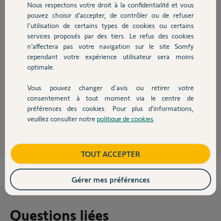
Participer au fil de discussion
Nous respectons votre droit à la confidentialité et vous
Chauffage
pouvez choisir d’accepter, de contrôler ou de refuser
l'utilisation de certains types de cookies ou certains
services proposés par des tiers. Le refus des cookies
Autres produits
Réponses
n’affectera pas votre navigation sur le site Somfy
cependant votre expérience utilisateur sera moins
optimale.
Bonjour,
L'alarme Protexial est vendue pas les professionnels et pas directement
Vous pouvez changer d'avis ou retirer votre
par Somfy, vous devez donc vous adresser à votre vendeur.
Devis avec un pro
consentement à tout moment via le centre de
préférences des cookies. Pour plus d’informations,
Robert P.
il y a presque 11 ans
veuillez consulter notre
politique de cookies
.
Contact
Boutique
TOUT ACCEPTER
Gérer mes préférences
Questions liées