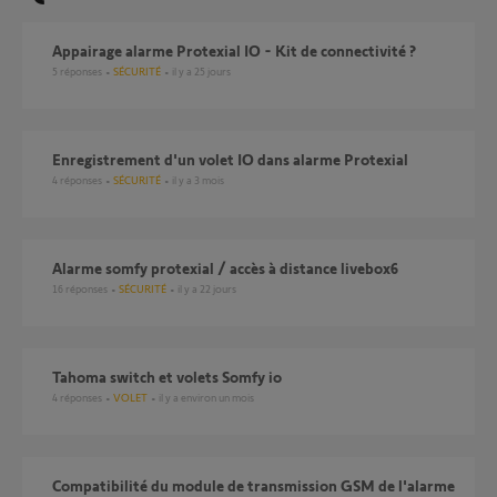
Appairage alarme Protexial IO - Kit de connectivité ?
5
réponses
SÉCURITÉ
il y a 25 jours
Enregistrement d'un volet IO dans alarme Protexial
4
réponses
SÉCURITÉ
il y a 3 mois
alarme somfy protexial / accès à distance livebox6
16
réponses
SÉCURITÉ
il y a 22 jours
Tahoma switch et volets Somfy io
4
réponses
VOLET
il y a environ un mois
compatibilité du module de transmission GSM de l'alarme