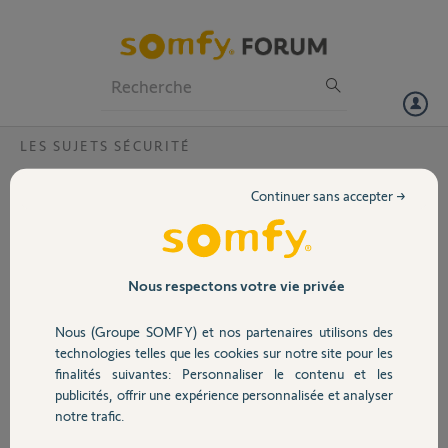
Particuliers
Professionnels
Forum
LES SUJETS SÉCURITÉ
Volet
Garantie Alarme Protexial?
Continuer sans accepter →
Bonjour,
Portail
J'ai acheté et installé une alarme protexial en Janvier. Celle-ci ne
fonctionne plus. Le clavier me signale transmetteur absent et il est
impossible de mettre la centrale en mode programmation (pas de bip
Garage
Nous respectons votre vie privée
ni voyant). Pouvez vous m'indiquer comment faire pour la prise en
garantie.
Nous (Groupe SOMFY) et nos partenaires utilisons des
Merci de votre aide.
Sécurité
technologies telles que les cookies sur notre site pour les
Cordialement
finalités suivantes: Personnaliser le contenu et les
publicités, offrir une expérience personnalisée et analyser
Domotique
Fab
notre trafic.
il y a presque 11 ans