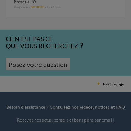
Protexial IO
16
réponses
SÉCURITÉ
il y a 6 mois
CE N'EST PAS CE
QUE VOUS RECHERCHEZ
Posez votre question
Haut de page
Besoin d’assistance ?
Consultez nos vidéos, notices et FAQ
Recevez nos actus, conseils et bons plans par email !