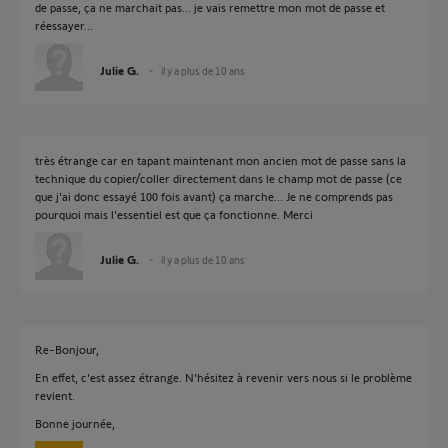
de passe, ça ne marchait pas... je vais remettre mon mot de passe et
réessayer...
Julie G.
il y a plus de 10 ans
très étrange car en tapant maintenant mon ancien mot de passe sans la
technique du copier/coller directement dans le champ mot de passe (ce
que j'ai donc essayé 100 fois avant) ça marche... Je ne comprends pas
pourquoi mais l'essentiel est que ça fonctionne. Merci
Julie G.
il y a plus de 10 ans
Re-Bonjour,
En effet, c'est assez étrange. N'hésitez à revenir vers nous si le problème
revient.
Bonne journée,