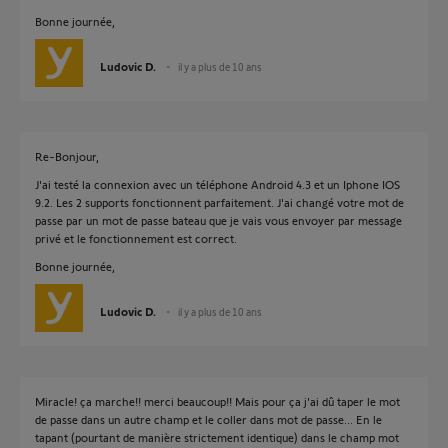
Bonne journée,
Ludovic D.
il y a plus de 10 ans
Re-Bonjour,
J'ai testé la connexion avec un téléphone Android 4.3 et un Iphone IOS
9.2. Les 2 supports fonctionnent parfaitement. J'ai changé votre mot de
passe par un mot de passe bateau que je vais vous envoyer par message
privé et le fonctionnement est correct.
Bonne journée,
Ludovic D.
il y a plus de 10 ans
Miracle! ça marche!! merci beaucoup!! Mais pour ça j'ai dû taper le mot
de passe dans un autre champ et le coller dans mot de passe... En le
tapant (pourtant de manière strictement identique) dans le champ mot