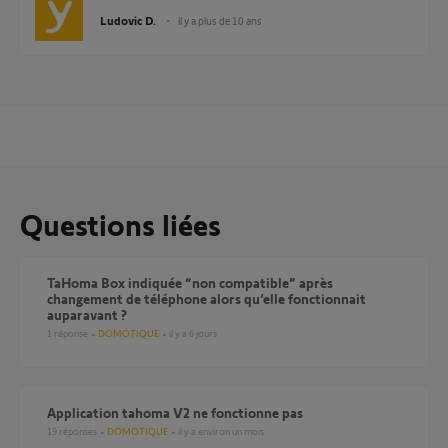
Ludovic D.
il y a plus de 10 ans
Questions liées
TaHoma Box indiquée “non compatible” après
changement de téléphone alors qu’elle fonctionnait
auparavant ?
1
réponse
DOMOTIQUE
il y a 6 jours
Application tahoma V2 ne fonctionne pas
19
réponses
DOMOTIQUE
il y a environ un mois