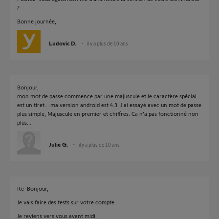
?
Bonne journée,
Ludovic D.
il y a plus de 10 ans
Bonjour,
mon mot de passe commence par une majuscule et le caractère spécial
est un tiret... ma version android est 4.3. J'ai essayé avec un mot de passe
plus simple, Majuscule en premier et chiffres. Ca n'a pas fonctionné non
plus...
Julie G.
il y a plus de 10 ans
Re-Bonjour,
Je vais faire des tests sur votre compte.
Je reviens vers vous avant midi.