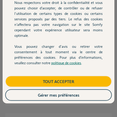
Nous respectons votre droit à la confidentialité et vous
Chauffage
pouvez choisir d’accepter, de contrôler ou de refuser
l'utilisation de certains types de cookies ou certains
Réponses
services proposés par des tiers. Le refus des cookies
Autres produits
n’affectera pas votre navigation sur le site Somfy
cependant votre expérience utilisateur sera moins
optimale.
Bonjour,
Quel Smartphone ?
Quel OS ?
Vous pouvez changer d'avis ou retirer votre
Devis avec un pro
consentement à tout moment via le centre de
Robert P.
il y a plus de 10 ans
préférences des cookies. Pour plus d’informations,
veuillez consulter notre
politique de cookies
.
Contact
Samsung galaxy s3. Ça marchait très bien avant le formatage de ce
Boutique
TOUT ACCEPTER
même smartphone...
Gérer mes préférences
Julie G.
il y a plus de 10 ans