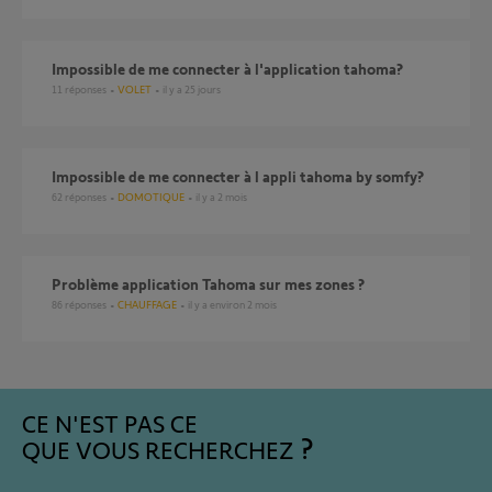
Impossible de me connecter à l'application tahoma?
11
réponses
VOLET
il y a 25 jours
Impossible de me connecter à l appli tahoma by somfy?
62
réponses
DOMOTIQUE
il y a 2 mois
Problème application Tahoma sur mes zones ?
86
réponses
CHAUFFAGE
il y a environ 2 mois
CE N'EST PAS CE
QUE VOUS RECHERCHEZ