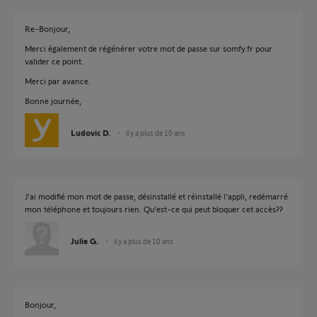
Re-Bonjour,
Merci également de régénérer votre mot de passe sur somfy.fr pour
valider ce point.
Merci par avance.
Bonne journée,
Ludovic D.
il y a plus de 10 ans
J'ai modifié mon mot de passe, désinstallé et réinstallé l'appli, redémarré
mon téléphone et toujours rien. Qu'est-ce qui peut bloquer cet accès??
Julie G.
il y a plus de 10 ans
Bonjour,