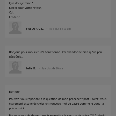
Que dois je faire ?
Merci pour votre retour,
Cdt
Frédéric
FREDERIC L.
il y a plus de 10 ans
Bonjour, pour moi rien n'a fonctionné. J'ai abandonné bien qu'un peu
dégoûtée...
Julie G.
il y a plus de 10 ans
Bonjour,
Pouvez-vous répondre à la question de mon précédent post ? Avez-vous
également essayé de créer un nouveau mot de passe comme je vous l'ai
préconisé ?
Pouvez-vous également me transmettre la version de votre OS Android