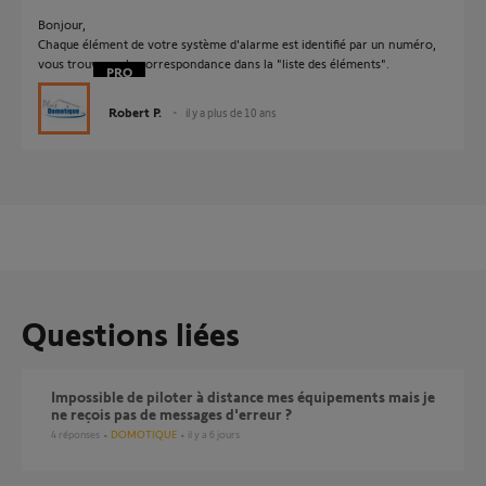
Bonjour,
Chaque élément de votre système d'alarme est identifié par un numéro,
vous trouverez la correspondance dans la "liste des éléments".
Robert P.
il y a plus de 10 ans
Questions liées
Impossible de piloter à distance mes équipements mais je
ne reçois pas de messages d'erreur ?
4
réponses
DOMOTIQUE
il y a 6 jours