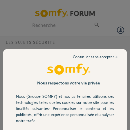
Particuliers
Professionnels
Forum
LES SUJETS SÉCURITÉ
Volet
a quoi correspond le message
Continuer sans accepter →
d'erreur 539114
Portail
un message d'erreur s'affiche sur mon portable concernant mon
alarme protexiom 5000 et je ne sais pas à quoi il correspond : 539114
Garage
Avez vous une idée?
Nous respectons votre vie privée
merci
Nous (Groupe SOMFY) et nos partenaires utilisons des
Sécurité
veronique D.
technologies telles que les cookies sur notre site pour les
il y a plus de 10 ans
finalités suivantes: Personnaliser le contenu et les
Participer au fil de discussion
publicités, offrir une expérience personnalisée et analyser
Domotique
notre trafic.