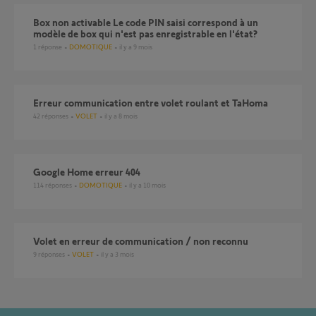
Box non activable Le code PIN saisi correspond à un
modèle de box qui n'est pas enregistrable en l'état?
1
réponse
DOMOTIQUE
il y a 9 mois
Erreur communication entre volet roulant et TaHoma
42
réponses
VOLET
il y a 8 mois
Google Home erreur 404
114
réponses
DOMOTIQUE
il y a 10 mois
volet en erreur de communication / non reconnu
9
réponses
VOLET
il y a 3 mois