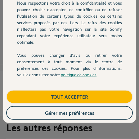
Nous respectons votre droit à la confidentialité et vous
Chauffage
pouvez choisir d’accepter, de contrôler ou de refuser
l'utilisation de certains types de cookies ou certains
Bonjour,
services proposés par des tiers. Le refus des cookies
Autres produits
En général, le code commençant par 5 devrait être la centrale.
n’affectera pas votre navigation sur le site Somfy
Commencez par la vérifier;
cependant votre expérience utilisateur sera moins
optimale.
Anonyme
il y a plus de 10 ans
Vous pouvez changer d'avis ou retirer votre
Devis avec un pro
consentement à tout moment via le centre de
préférences des cookies. Pour plus d’informations,
veuillez consulter notre
politique de cookies
.
Contact
Cette réponse vous a-t-elle aidé ?
NON
OUI
Boutique
TOUT ACCEPTER
100%
des internautes ont trouvé cette réponse utile
Gérer mes préférences
Les autres réponses