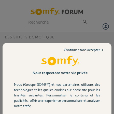
Particuliers
Professionnels
Forum
LES SUJETS DOMOTIQUE
Volet
Caméra OC100 et Tahoma ?
Continuer sans accepter →
Bonjour,
Portail
J'ai bine installé la caméra OC100 sur l'application Tahoma, son
onglet apparait bien mais dès que je le sollicite afin d'accèder à la
vision, l'écran de visualisation reste désespérément noir avec le
Garage
Nous respectons votre vie privée
"logo" de recherche qui tourne et tourne sans rien afficher; aurais
loupé quelques choses ???
Nous (Groupe SOMFY) et nos partenaires utilisons des
Merci d'avance de vos retours
Sécurité
technologies telles que les cookies sur notre site pour les
Cordialement
finalités suivantes: Personnaliser le contenu et les
publicités, offrir une expérience personnalisée et analyser
Domotique
christophe B.
notre trafic.
il y a plus de 10 ans