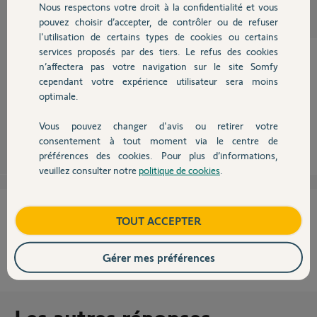
Participer au fil de discussion
Nous respectons votre droit à la confidentialité et vous
Chauffage
pouvez choisir d’accepter, de contrôler ou de refuser
l'utilisation de certains types de cookies ou certains
services proposés par des tiers. Le refus des cookies
Autres produits
n’affectera pas votre navigation sur le site Somfy
cependant votre expérience utilisateur sera moins
Bonjour,
optimale.
Est-ce que la caméra fonctionne avec l'application Visidom ?
Vous pouvez changer d'avis ou retirer votre
Robert P.
il y a plus de 10 ans
Devis avec un pro
consentement à tout moment via le centre de
préférences des cookies. Pour plus d’informations,
veuillez consulter notre
politique de cookies
.
Contact
Cette réponse vous a-t-elle aidé ?
Boutique
TOUT ACCEPTER
NON
OUI
Gérer mes préférences
40%
des internautes ont trouvé cette réponse utile