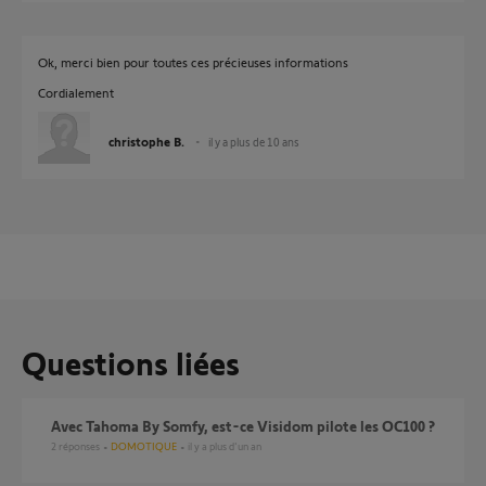
Ok, merci bien pour toutes ces précieuses informations
Cordialement
christophe B.
il y a plus de 10 ans
Questions liées
Avec Tahoma By Somfy, est-ce Visidom pilote les OC100 ?
2
réponses
DOMOTIQUE
il y a plus d'un an