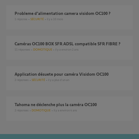
probleme d'alimentation camera visidom OC100 ?
1
réponse
SÉCURITÉ
il y a 10 mois
Caméras OC100 BOX SFR ADSL compatible SFR FIBRE ?
11
réponses
DOMOTIQUE
il y a environ 2 ans
Application désuete pour caméra Visidom OC100
2
réponses
SÉCURITÉ
il y a plus d'un an
Tahoma ne déclenche plus la caméra OC100
2
réponses
DOMOTIQUE
il y a environ 4 ans