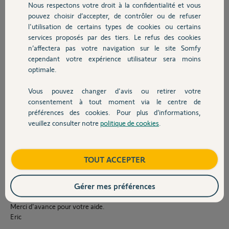
IO » (incompatibilité ?). Les installateurs ont programmé l’ensemble
Nous respectons votre droit à la confidentialité et vous
Chauffage
des VELUX sur une télécommande centralisée VELUX KLR 200.
pouvez choisir d’accepter, de contrôler ou de refuser
l'utilisation de certains types de cookies ou certains
Dès cet instant la Somfy Box n’a plus piloté les VELUX. Et les
services proposés par des tiers. Le refus des cookies
Autres produits
télécommandes devenaient introuvables dans l'application Tahoma.
n’affectera pas votre navigation sur le site Somfy
(Certainement un problème de clé)
cependant votre expérience utilisateur sera moins
optimale.
J’ai déprogrammé une des télécommande TYPE 860963 de la
commande centralisée VELUX KLR 200.
Vous pouvez changer d'avis ou retirer votre
Impossible d’associer la télécommande TYPE 860963 à la Somfy Box.
Devis avec un pro
consentement à tout moment via le centre de
J’ai réinitialisé le volet (procédure VELUX: appuyer sur le bouton qui se
préférences des cookies. Pour plus d’informations,
trouve dehors sous le cache du côté du volet). Aucun effet.
veuillez consulter notre
politique de cookies
.
Contact
J’ai réinitialisé la télécommande TYPE 860963 (10 secondes jusqu’à ce
que le volet s’actionne et revienne en place) toujours impossible
Boutique
TOUT ACCEPTER
d’associer la télécommande.
Sauriez-vous m'aider pour que ma Somfy Box commande à nouveau
Gérer mes préférences
mes VELUX ?
Merci d'avance pour votre aide.
Eric