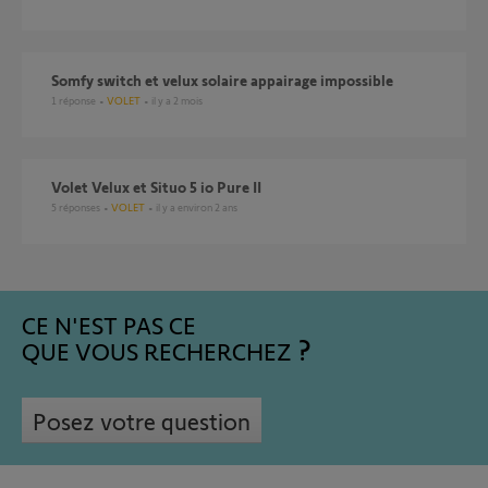
Somfy switch et velux solaire appairage impossible
1
réponse
VOLET
il y a 2 mois
Volet Velux et Situo 5 io Pure II
5
réponses
VOLET
il y a environ 2 ans
CE N'EST PAS CE
QUE VOUS RECHERCHEZ
Posez votre question