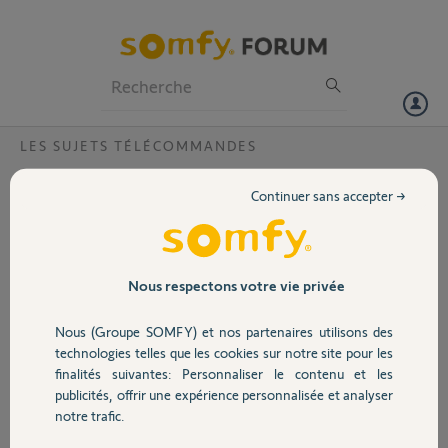
Particuliers
Professionnels
Forum
LES SUJETS TÉLÉCOMMANDES
Volet
Comment ré-associer Somfy Box et
Continuer sans accepter →
télécommande VELUX TYPE 860963 ?
Portail
Bonjour,
j’ai une Somfy box qui commande mes volets roulants avec des
Garage
Nous respectons votre vie privée
moteurs Somfy. Ces volets sont également pilotés par une
télécommande « Situo 5 IO ».
Nous (Groupe SOMFY) et nos partenaires utilisons des
A l’origine j’avais également enregistré mes volets de fenêtres
Sécurité
technologies telles que les cookies sur notre site pour les
VELUX (Solaires) en associant mes télécommandes TYPE 860963 IO
finalités suivantes: Personnaliser le contenu et les
à la Somfy Box.
publicités, offrir une expérience personnalisée et analyser
L’ensemble fonctionnait parfaitement, via la Somfy Box.
Domotique
notre trafic.
Ne pouvant pas commander les VELUX avec la commande « Situo 5