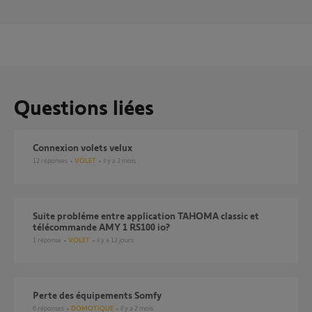
Questions liées
Connexion volets velux
12
réponses
VOLET
il y a 2 mois
Suite probléme entre application TAHOMA classic et
télécommande AMY 1 RS100 io?
1
réponse
VOLET
il y a 12 jours
Perte des équipements Somfy
6
réponses
DOMOTIQUE
il y a 2 mois