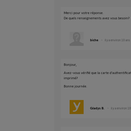
Merci pour votre réponse.
De quels renseignements avez vous besoin?
biche
il y a environ 10 ans
Bonjour,
Avez-vous vérifié que la carte d'authentific
imprimé?
Bonne journée.
Gladys B.
il y a environ 1