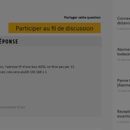
Partager cette question
Connexion alarme protexiom impossible à
distanc
Participer au fil de discussion
4
réponse
alarme somfy protexial / accès à distance
livebox
16
répons
on, l'adresse IP d'une box ADSL ne finie pas par 13.
vez cela sera plutôt 192.168.1.1.
Panne totale écosystème Somfy Protect
(Alarme
13
répons
il y a presque 10 ans
reception sms avec somfy home alarm
essenti
1
réponse