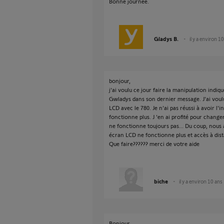
Bonne journée.
Gladys B.
il y a environ 1
bonjour,
j'ai voulu ce jour faire la manipulation ind
Gwladys dans son dernier message. J'ai voulu 
LCD avec le 780. Je n'ai pas réussi à avoir l'
fonctionne plus. J 'en ai profité pour changer
ne fonctionne toujours pas... Du coup, nous
écran LCD ne fonctionne plus et accès à dis
Que faire?????? merci de votre aide
biche
il y a environ 10 ans
Bonjour,