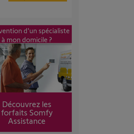
vention d'un spécialiste
à mon domicile ?
Découvrez les
forfaits Somfy
Assistance