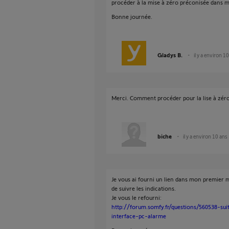
procéder à la mise à zéro préconisée dans 
Bonne journée.
Gladys B.
il y a environ 1
Merci. Comment procéder pour la lise à zér
biche
il y a environ 10 ans
Je vous ai fourni un lien dans mon premier me
de suivre les indications.
Je vous le refourni:
http://forum.somfy.fr/questions/560538-s
interface-pc-alarme