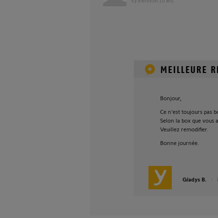
il y a environ 10 ans
Bonjour,
Ce n'est toujours pas b
Selon la box que vous a
Veuillez remodifier.
Bonne journée.
Gladys B.