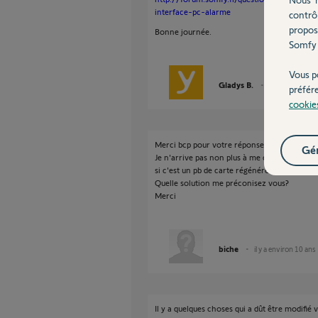
interface-pc-alarme
contrô
propos
Bonne journée.
Somfy 
Vous p
Gladys B.
il y a environ 1
préfér
cookie
Merci bcp pour votre réponse.
Gér
Je n'arrive pas non plus à me connecter via
si c'est un pb de carte régénérée, alors je n'a
Quelle solution me préconisez vous?
Merci
biche
il y a environ 10 ans
Il y a quelques choses qui a dût être modifié 