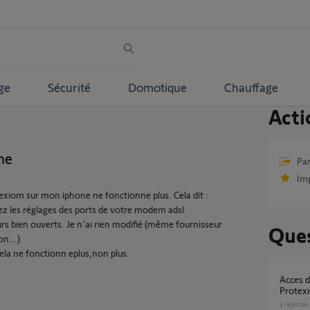
ge
Sécurité
Domotique
Chauffage
Acti
ne
Par
Im
exiom sur mon iphone ne fonctionne plus. Cela dit :
ez les réglages des ports de votre modem adsl.
jours bien ouverts. Je n'ai rien modifié (même fournisseur
Ques
n...).
 cela ne fonctionn eplus,non plus.
Acces distance sur deux centrales Somfy
Protex
1
réponse