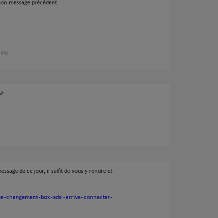
mon message précédent.
0 ans
o?
ssage de ce jour, il suffit de vous y rendre et
uite-changement-box-adsl-arrive-connecter-