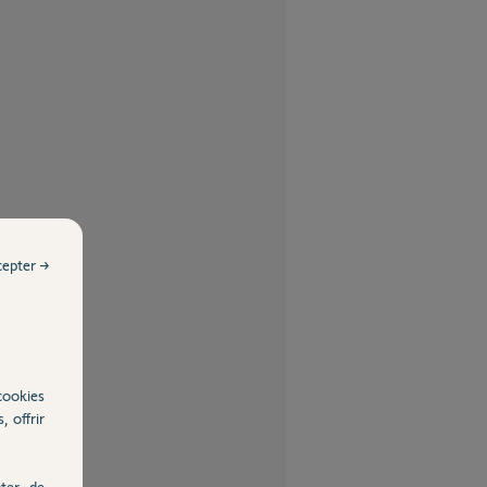
cepter →
cookies
, offrir
ter, de