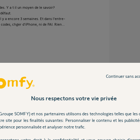
es. Y a t il un moyen de le savoir?
défaut.
 il y a encore 3 semaines. Et dans l'entre-
s codes, chger d'iPhone, ni de FAI. Rien...
Continuer sans ac
inateur à votre comte installateur ou
Nous respectons votre vie privée
d'origine?
Groupe SOMFY) et nos partenaires utilisons des technologies telles que les 
z-vous en utilisateur, aller dans "carte
ur serveur". Puis ré-essayez de vous connecter
re site pour les finalités suivantes: Personnaliser le contenu et les publicités
érience personnalisée et analyser notre trafic.
aliser une mise à zéro de l'interface IP:
uite-changement-box-adsl-arrive-connecter-
espectons votre droit à la confidentialité et vous pouvez choisir d’accep