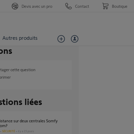
Devis avec un pro
Contact
Boutique
Autres produits
ons
tager cette question
primer
tions liées
iom?
SÉCURITÉ
il y a 15 jours