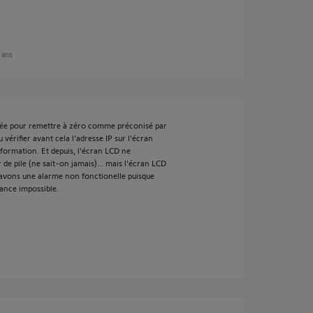
0 ans
iquée pour remettre à zéro comme préconisé par
vérifier avant cela l'adresse IP sur l'écran
information. Et depuis, l'écran LCD ne
 de pile (ne sait-on jamais)... mais l'écran LCD
 avons une alarme non fonctionelle puisque
tance impossible.