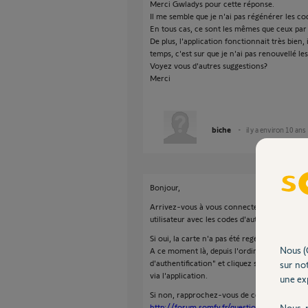
Merci Gwladys pour cette réponse.
Il me semble que je n'ai pas régénérer les cod
En tous cas, ce sont les mêmes que ceux par 
De plus, l'application fonctionnait très bien,
temps, c'est sur que je n'ai pas renouvellé le
Voyez vous d'autres suggestions?
Merci
biche
il y a environ 10 ans
Bonjour,
Arrivez-vous à vous connecter depuis un ord
utilisateur avec les codes d'authentification 
Si oui, la carte n'a pas été regénéré.
Nous (
A ce moment là, depuis l'ordinateur connecte
d'authentification" et cliquez sur "mise à jo
sur not
via l'application.
une exp
Si non, rapprochez-vous de ce post afin de ré
http://forum.somfy.fr/questions/560538-s
Nous r