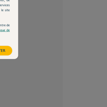
ervices
le site
ntre de
tique de
TER