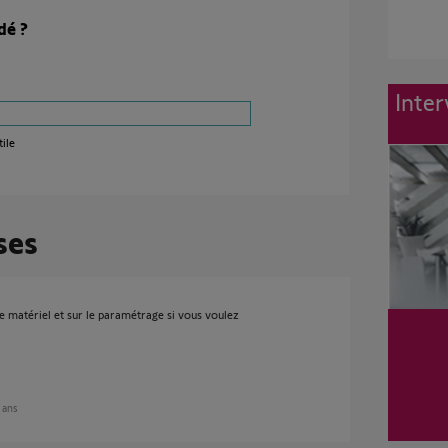
dé ?
Inter
ile
ses
re matériel et sur le paramétrage si vous voulez
0 ans