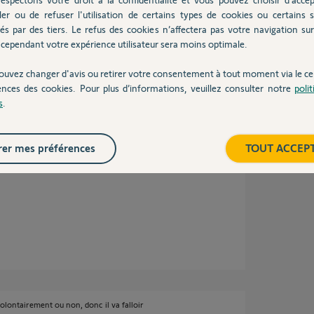
ler ou de refuser l'utilisation de certains types de cookies ou certains s
és par des tiers. Le refus des cookies n’affectera pas votre navigation sur 
cependant votre expérience utilisateur sera moins optimale.
ouvez changer d'avis ou retirer votre consentement à tout moment via le ce
0 ans
ences des cookies. Pour plus d’informations, veuillez consulter notre
poli
s
.
er mes préférences
TOUT ACCEP
 mon ordinateur.
i plus les codes.
volontairement ou non, donc il va falloir