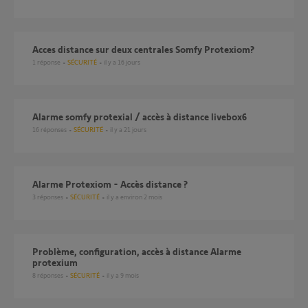
Acces distance sur deux centrales Somfy Protexiom?
1
réponse
SÉCURITÉ
il y a 16 jours
alarme somfy protexial / accès à distance livebox6
16
réponses
SÉCURITÉ
il y a 21 jours
Alarme Protexiom - Accès distance ?
3
réponses
SÉCURITÉ
il y a environ 2 mois
Problème, configuration, accès à distance Alarme
protexium
8
réponses
SÉCURITÉ
il y a 9 mois