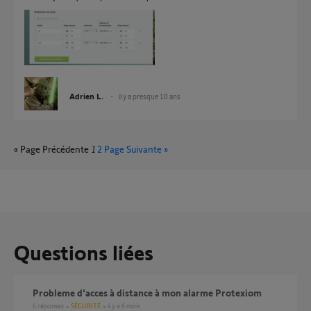
Adrien L.
il y a presque 10 ans
« Page Précédente
1
2
Page Suivante »
Questions liées
Probleme d'acces à distance à mon alarme Protexiom
4
réponses
SÉCURITÉ
il y a 6 mois