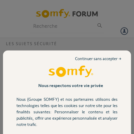
Particuliers
Professionnels
Forum
LES SUJETS SÉCURITÉ
Volet
PB accès distance alarme
Continuer sans accepter →
Bonjour,
Portail
Je possède une alarme
Protexiom Somfy 600 et
Garage
Nous respectons votre vie privée
après avoir créé un
compte pour accéder à
Nous (Groupe SOMFY) et nos partenaires utilisons des
mon alarme à distance,
Sécurité
technologies telles que les cookies sur notre site pour les
j'ai visiblement oublié de
finalités suivantes: Personnaliser le contenu et les
saisir le type de box que je possède : celle- ci est une box free V6 J'ai
publicités, offrir une expérience personnalisée et analyser
un accès local sans pb à mon alarme mais pas à distance. Je vous
Domotique
notre trafic.
remercie de de bien vouloir m'aider.
Les références de mon alarme sont jointes.