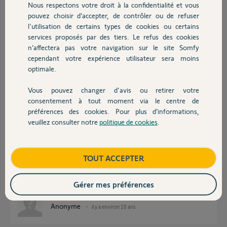
Nous respectons votre droit à la confidentialité et vous
Chauffage
Je vous remercie par avance.
pouvez choisir d’accepter, de contrôler ou de refuser
l'utilisation de certains types de cookies ou certains
Sincères salutations.
services proposés par des tiers. Le refus des cookies
Autres produits
n’affectera pas votre navigation sur le site Somfy
L. QUEBERT
cependant votre expérience utilisateur sera moins
optimale.
laurent Q.
il y a environ 10 ans
Vous pouvez changer d'avis ou retirer votre
Participer au fil de discussion
Devis avec un pro
consentement à tout moment via le centre de
préférences des cookies. Pour plus d’informations,
veuillez consulter notre
politique de cookies
.
Contact
Réponses
Boutique
TOUT ACCEPTER
Bonjour
Gérer mes préférences
avez-vous ouvert le port 443 sur votre box Free ?
Anonyme
il y a environ 10 ans