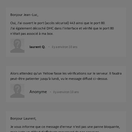
Bonjour Jean-Luc,
Oui, J'ai ouvert le port (accès sécurisé) 443 ainsi que le port 80.
J'ai également décoché DHC dans l'interface et vérifié que le port 80
n'était pas associé à ma box.
laurent Q.
il y a environ 10 ans
Alors attendez qu'un Yellow fasse les vérifications sur le serveur. Il faudra
peut-être patienter jusqu'à lundi, vu le message diffusé ci-dessus.
Anonyme
il y a environ 10 ans
Bonjour Laurent,
Je vous informe que ce message d'erreur n'est pas une panne bloquante,
mais juste un défaut d'affichage provenant de nos serveurs.