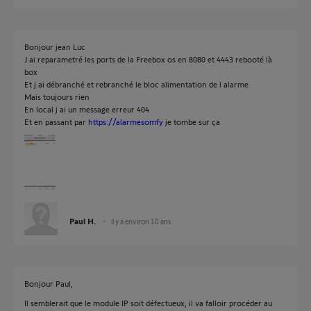
Bonjour jean Luc
J ai reparametré les ports de la Freebox os en 8080 et 4443 rebooté là
box
Et j ai débranché et rebranché le bloc alimentation de l alarme
Mais toujours rien
En local j ai un message erreur 404
Et en passant par
https://alarmesomfy
je tombe sur ça
Paul H.
il y a environ 10 ans
Bonjour Paul,
Il semblerait que le module IP soit défectueux, il va falloir procéder au