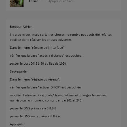
Adrien L.
il y a presque 10 ans
Bonjour Adrien,
Il y a du mieux, mais certaines choses ne semble pas avoir été refaites,
veuillez donc réaliser les choses suivantes:
Dans le menu "réglage de l'interface":
vérifier que la case "accès à distance" est cochée.
passer le port DNS à 80 au lieu de 1024
Sauvegarder.
Dans le menu "réglage du réseau":
vérifier que la case "activer DHCP" est décochée.
modifier l'adresse IP centrale/ transmetteur et changez le dernier
numéro par un numéro compris entre 201 et 240.
passer le DNS primaire à 8.8.8.8
passer le DNS secondaire à 8.8.4.4
Appliquer.