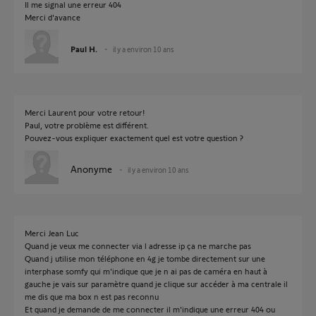
Il me signal une erreur 404
Merci d'avance
Paul H.
il y a environ 10 ans
Merci Laurent pour votre retour!
Paul, votre problème est différent.
Pouvez-vous expliquer exactement quel est votre question ?
Anonyme
il y a environ 10 ans
Merci Jean Luc
Quand je veux me connecter via l adresse ip ça ne marche pas
Quand j utilise mon téléphone en 4g je tombe directement sur une
interphase somfy qui m'indique que je n ai pas de caméra en haut à
gauche je vais sur paramètre quand je clique sur accéder à ma centrale il
me dis que ma box n est pas reconnu
Et quand je demande de me connecter il m'indique une erreur 404 ou