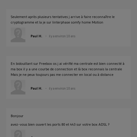
Seulement après plusieurs tentatives j arrive à faire reconnaître le
cryptogramme et la je sur linterphase somfy home Motion
Paul H.
il y a environ 10 ans
En bidouillant sur Freebox os j ai vérifié ma centrale est bien connecté à
ma box il y a une courbe de connection et là box reconnais la centrale
Mais je ne peux toujours pas me connecter en local ou à distance
Paul H.
il y a environ 10 ans
Bonjour
avez-vous bien ouvert les ports 80 et 443 sur votre box ADSL ?