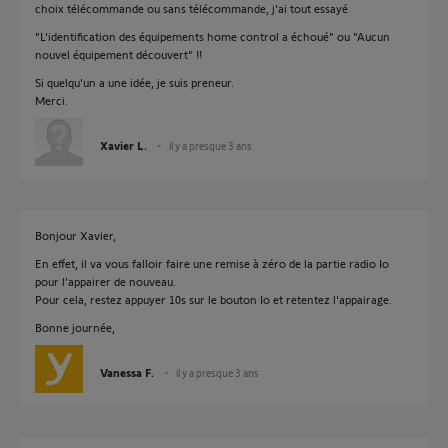
choix télécommande ou sans télécommande, j'ai tout essayé
"L'identification des équipements home control a échoué" ou "Aucun
nouvel équipement découvert" !!
Si quelqu'un a une idée, je suis preneur.
Merci.
Xavier L.
il y a presque 3 ans
Bonjour Xavier,
En effet, il va vous falloir faire une remise à zéro de la partie radio Io
pour l'appairer de nouveau.
Pour cela, restez appuyer 10s sur le bouton Io et retentez l'appairage.
Bonne journée,
Vanessa F.
il y a presque 3 ans