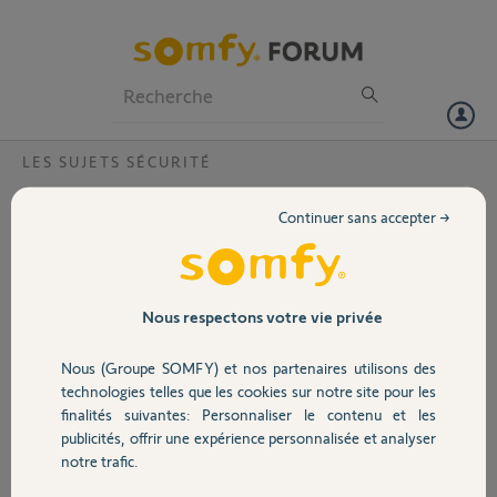
Particuliers
Professionnels
Forum
LES SUJETS SÉCURITÉ
Volet
associer alarme protexial io et tahoma
Continuer sans accepter →
Bonsoir,pouvez vous me dire comment associer mon alarme
Portail
protexial io a ma tahoma j ai tout essayé mais rien
Garage
Nous respectons votre vie privée
thierry D.
il y a environ 10 ans
Nous (Groupe SOMFY) et nos partenaires utilisons des
Sécurité
technologies telles que les cookies sur notre site pour les
finalités suivantes: Personnaliser le contenu et les
publicités, offrir une expérience personnalisée et analyser
Domotique
notre trafic.
Bonjour,