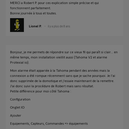
MERCI a Robert P. pour ces explication simple précise et qui
fonctionnent parfaitement.
Bonne journée à tous et toutes.
Lionel P.
il y a plus de 8 ans
Bonjour, je me permets de répondre sur ce vieux fil qui paraît si clair... en
même temps, mon installation vieillit aussi (Tahoma V2 et alarme
Protexial io).
Mon alarme était appariée à la Tahoma pendant des années mais la
connexion a été rompue récemment sans que je sache pourquoi. Je l'ai
donc supprimée de la domotique et j'essaie maintenant de la remettre.
J'ai donc suivi la procédure de Robert mais sans résultat.
Petite différence pour moi côté Tahoma :
Configuration
Onglet IO
Ajouter
Equipements, Capteurs, Commandes => équipements