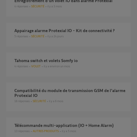
Enregistrement d'un volet IO dans alarme Protexial
4
réponses
SÉCURITÉ
il y a 3 mois
Appairage alarme Protexial IO - Kit de connectivité ?
5
réponses
SÉCURITÉ
il y a 24 jours
Tahoma switch et volets Somfy io
4
réponses
VOLET
il y a environ un mois
compatibilité du module de transmission GSM de l'alarme
Protexial IO
16
réponses
SÉCURITÉ
il y a 6 mois
Télécommande multi-application (IO + Home Alarm)
13
réponses
AUTRES PRODUITS
il y a 5 mois