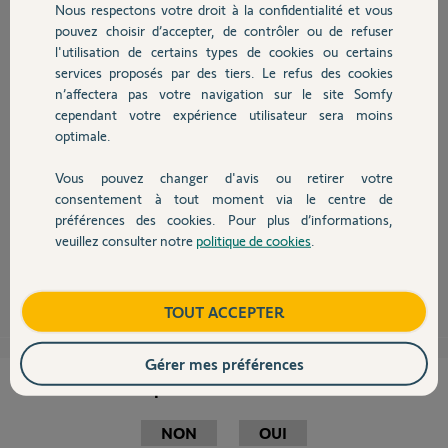
Etape n°1 : Alarme iO
Nous respectons votre droit à la confidentialité et vous
Chauffage
Accéder au Menu installateur via le clavier
pouvez choisir d’accepter, de contrôler ou de refuser
9988 OK = RAZ carte iO (sans avoir besoin d’ouvrir le boitier de
l'utilisation de certains types de cookies ou certains
l’alarme)
services proposés par des tiers. Le refus des cookies
Autres produits
753 OK = Mémoire Ouverte
n’affectera pas votre navigation sur le site Somfy
Etape n°2 : TaHoma - Menu Configuration
cependant votre expérience utilisateur sera moins
Onglet Équipement iO
optimale.
Gérer
Vous pouvez changer d'avis ou retirer votre
Ajouter
Devis avec un pro
Choisir une télécommande 1 way type Smoove iO
consentement à tout moment via le centre de
Cliquer sur continuer et attendre la découverte de l’alarme iO par le
préférences des cookies. Pour plus d’informations,
TaHoma
veuillez consulter notre
politique de cookies
.
Contact
Robert P.
il y a environ 10 ans
Boutique
TOUT ACCEPTER
Gérer mes préférences
Cette réponse vous a-t-elle aidé ?
NON
OUI