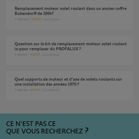
Remplacement moteur volet roulant dans un ancien coffre
Bubendorff de 2004?
4
réponses
VOLET
il y a 4 jours
Question sur le kit de remplacement moteur volet roulant
io pour remplacer du PROFALUX ?
1
réponse
VOLET
il y a 10 jours
Quel supports de moteur et d'axe de volets roulants sur
une installation des années 1970 ?
1
réponse
VOLET
il y a 19 jours
CE N'EST PAS CE
QUE VOUS RECHERCHEZ