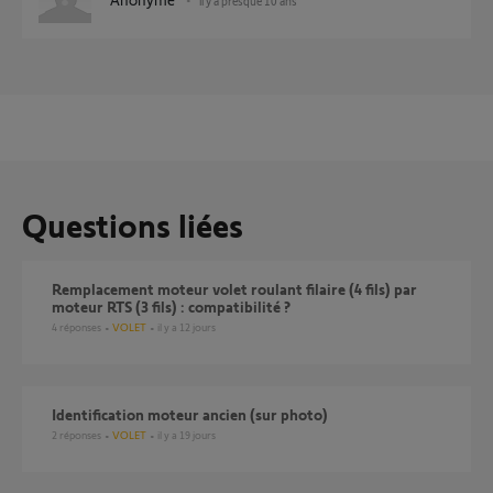
il y a presque 10 ans
Questions liées
Remplacement moteur volet roulant filaire (4 fils) par
moteur RTS (3 fils) : compatibilité ?
4
réponses
VOLET
il y a 12 jours
identification moteur ancien (sur photo)
2
réponses
VOLET
il y a 19 jours