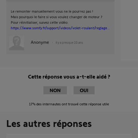
Le remonter manuellement vous ne le pourrez pas !
Mais pourquoi le faire si vous voulez changer de moteur ?
Pour réinitialiser, suivez cette vidéo:
https://www.somfy.fr/support/videos/volet-roulant/reglage...
Anonyme
il y a presque 10 ans
Cette réponse vous a-t-elle aidé ?
NON
OUI
17%
des internautes ont trouvé cette réponse utile
Les autres réponses