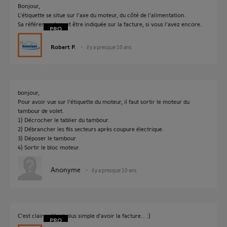
Bonjour,
L'étiquette se situe sur l'axe du moteur, du côté de l'alimentation.
Sa référence devrait être indiquée sur la facture, si vous l'avez encore.
Robert P.
il y a presque 10 ans
bonjour,
Pour avoir vue sur l'étiquette du moteur, il faut sortir le moteur du
tambour de volet.
1) Décrocher le tablier du tambour.
2) Débrancher les fils secteurs après coupure électrique.
3) Déposer le tambour.
4) Sortir le bloc moteur.
Anonyme
il y a presque 10 ans
C'est clair qu'il est plus simple d'avoir la facture... :)