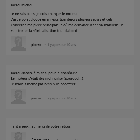
merci michel
Je ne sais pas si je dois changer le moteur.
J'ai ce volet bloqué en mi-position depuis plusieurs jours et cela
concerne ma pièce principale, d'où ma demande d'action manuelle. Je
vais tenter la réinitialisation tout d'abord.
pierre
il y a presque 10 ans
merci encore à michel pour la procédure
Le moteur s'était désynchronisé (pourquoi...).
Je n'avais même pas besoin de décoffrer...
pierre
il y a presque 10 ans
Tant mieux...et merci de votre retour.
Anonyme