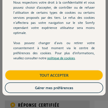
Je n'ai pas réussi à
Nous respectons votre droit à la confidentialité et vous
Chauffage
identifier le moteur, je
pouvez choisir d’accepter, de contrôler ou de refuser
sais juste que c'est du
l'utilisation de certains types de cookies ou certains
SOMFY. Ou se situe la
services proposés par des tiers. Le refus des cookies
Autres produits
plaque d'identification
n’affectera pas votre navigation sur le site Somfy
svp ?
cependant votre expérience utilisateur sera moins
optimale.
Vous pouvez changer d'avis ou retirer votre
Devis avec un pro
consentement à tout moment via le centre de
préférences des cookies. Pour plus d’informations,
veuillez consulter notre
politique de cookies
.
Contact
Boutique
TOUT ACCEPTER
pierre
il y a presque 10 ans
Gérer mes préférences
Participer au fil de discussion