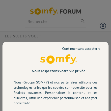
Particuliers
Professionnels
Forum
LES SUJETS VOLET
Volet
identifier moteur volet roulant ?
Continuer sans accepter →
bonjour
Portail
j'ai un volet roulant qui
est bloqué en milieu de
Garage
Nous respectons votre vie privée
course sans "raison". La
ligne électrique
Nous (Groupe SOMFY) et nos partenaires utilisons des
correspondante est bien
Sécurité
technologies telles que les cookies sur notre site pour les
alimentée, je suppose
finalités suivantes: Personnaliser le contenu et les
donc une panne de
publicités, offrir une expérience personnalisée et analyser
moteur ou
Domotique
notre trafic.
d'émetteur/récepteur.