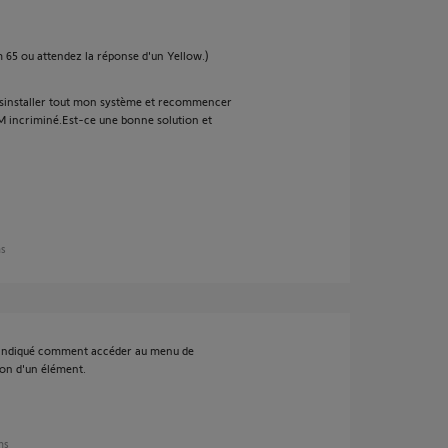
 65 ou attendez la réponse d'un Yellow.)
 désinstaller tout mon système et recommencer
 DM incriminé.Est-ce une bonne solution et
ns
nt indiqué comment accéder au menu de
son d'un élément.
ans