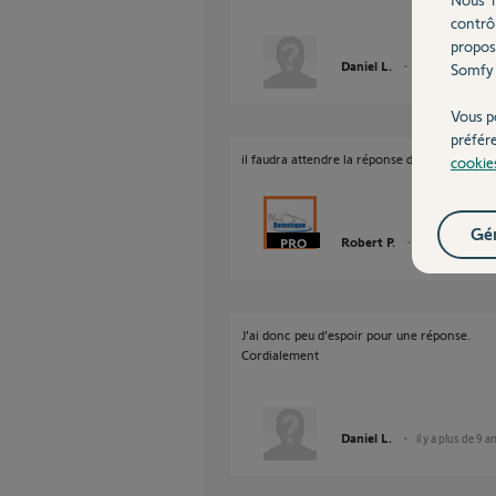
contrô
propos
Daniel L.
il y a plus de 9 a
Somfy 
Vous p
préfér
il faudra attendre la réponse d'un historien.
cookie
Gér
Robert P.
il y a plus de 9 
J'ai donc peu d’espoir pour une réponse.
Cordialement
Daniel L.
il y a plus de 9 a