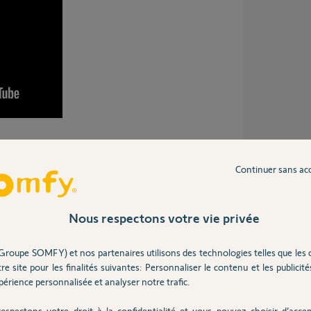
ans
Continuer sans ac
Nous respectons votre vie privée
me comme indiqué sur Youtube.
clavier d'informations murale avec touches et
s comment faire pour éliminer le DM car la
Groupe SOMFY) et nos partenaires utilisons des technologies telles que les 
re site pour les finalités suivantes: Personnaliser le contenu et les publicités
érience personnalisée et analyser notre trafic.
espectons votre droit à la confidentialité et vous pouvez choisir d’accep