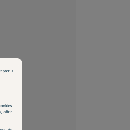
cepter →
cookies
, offrir
ter, de