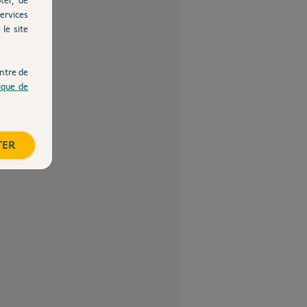
ervices
le site
ntre de
tique de
TER