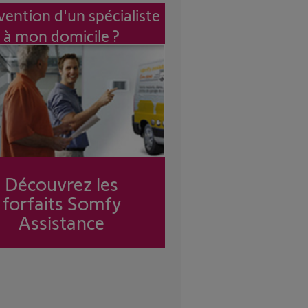
vention d'un spécialiste
à mon domicile ?
Découvrez les
forfaits Somfy
Assistance