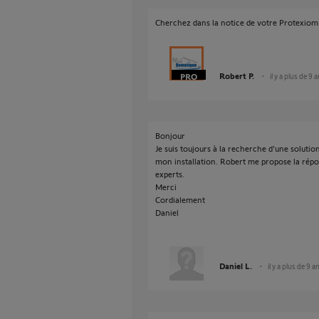
Cherchez dans la notice de votre Protexiom 
Robert P.
il y a plus de 9 
Bonjour
Je suis toujours à la recherche d'une soluti
mon installation. Robert me propose la rép
experts.
Merci
Cordialement
Daniel
Daniel L.
il y a plus de 9 a