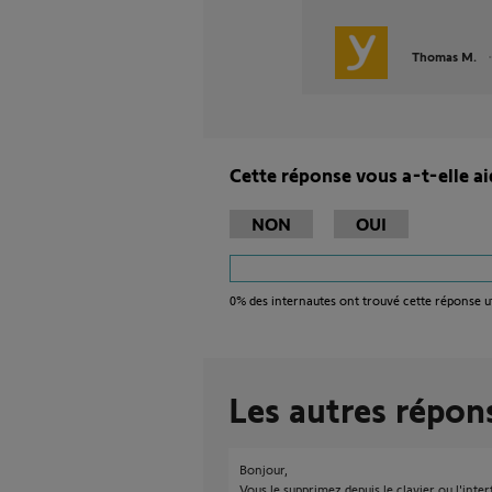
Thomas M.
Cette réponse vous a-t-elle ai
NON
OUI
0%
des internautes ont trouvé cette réponse ut
Les autres répon
Bonjour,
Vous le supprimez depuis le clavier ou l'inte