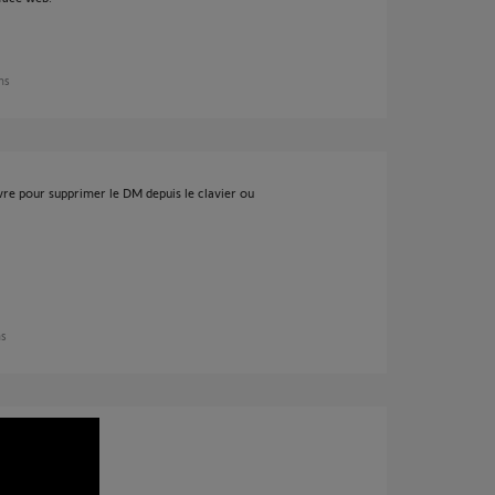
ans
re pour supprimer le DM depuis le clavier ou
ns