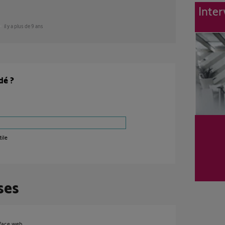
Inter
il y a plus de 9 ans
dé ?
ile
ses
rface web.