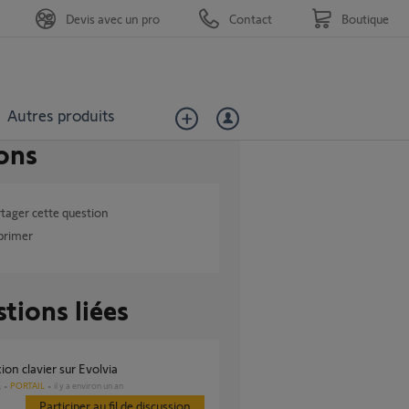
Devis avec un pro
Contact
Boutique
Autres produits
ons
tager cette question
primer
tions liées
ion clavier sur Evolvia
PORTAIL
il y a environ un an
s
Participer au fil de discussion