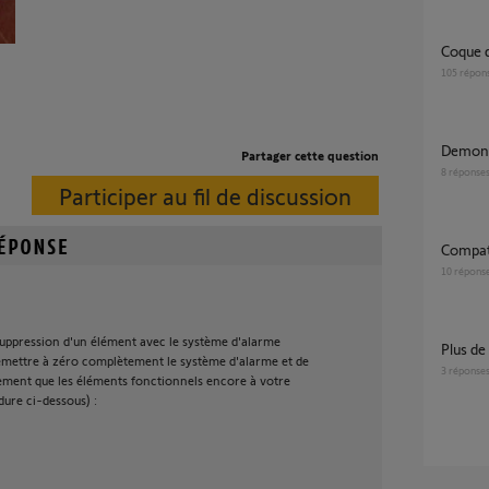
coque
105
répon
Demon
Partager cette question
8
réponse
Participer au fil de discussion
Compat
10
répons
 suppression d'un élément avec le système d'alarme
plus 
emettre à zéro complètement le système d'alarme et de
3
réponse
ment que les éléments fonctionnels encore à votre
dure ci-dessous) :