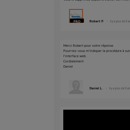
Robert P.
il y a plus de 9 
Merci Robert pour votre réponse.
Pourriez-vous m'indiquer la procédure à suiv
l'interface web.
Cordialement
Daniel
Daniel L.
il y a plus de 9 a