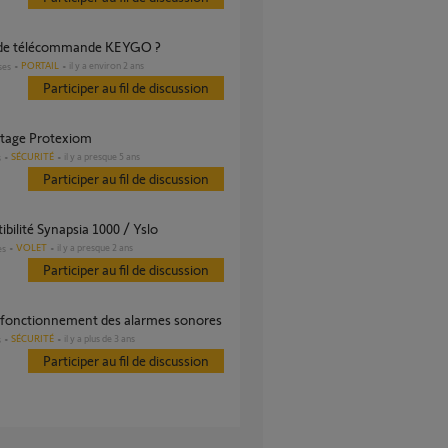
 de télécommande KEYGO ?
PORTAIL
il y a environ 2 ans
ses
Participer au fil de discussion
tage Protexiom
SÉCURITÉ
il y a presque 5 ans
s
Participer au fil de discussion
ibilité Synapsia 1000 / Yslo
VOLET
il y a presque 2 ans
es
Participer au fil de discussion
de fonctionnement des alarmes sonores
SÉCURITÉ
il y a plus de 3 ans
s
Participer au fil de discussion