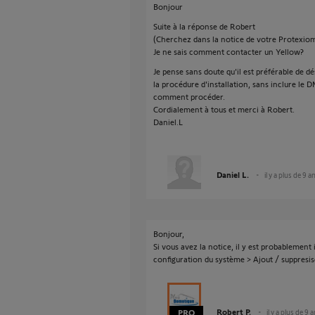
Bonjour
Suite à la réponse de Robert
(Cherchez dans la notice de votre Protexiom
Je ne sais comment contacter un Yellow?
Je pense sans doute qu'il est préférable de
la procédure d'installation, sans inclure le
comment procéder.
Cordialement à tous et merci à Robert.
Daniel.L
Daniel L.
il y a plus de 9 a
Bonjour,
Si vous avez la notice, il y est probableme
configuration du système > Ajout / suppresi
Robert P.
il y a plus de 9 