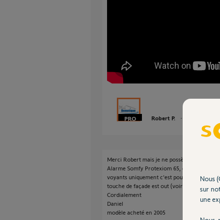
Robert P.
il y a plus de 9 
Merci Robert mais je ne possède pas l'alar
Alarme Somfy Protexiom 65, qui possède un 
voyants uniquement c'est pourquoi je ne sai
Nous (
touche de façade est out (voir photo).
sur not
Cordialement
une exp
Daniel
modèle acheté en 2005
Nous r