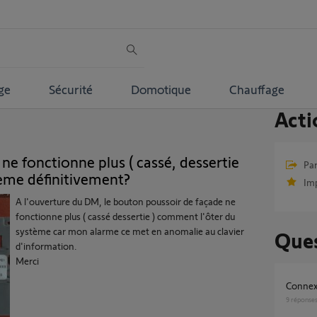
ge
Sécurité
Domotique
Chauffage
Acti
e fonctionne plus ( cassé, dessertie
Par
eme définitivement?
Im
A l'ouverture du DM, le bouton poussoir de façade ne
fonctionne plus ( cassé dessertie ) comment l'ôter du
système car mon alarme ce met en anomalie au clavier
Ques
d'information.
Merci
Connex
9
réponse