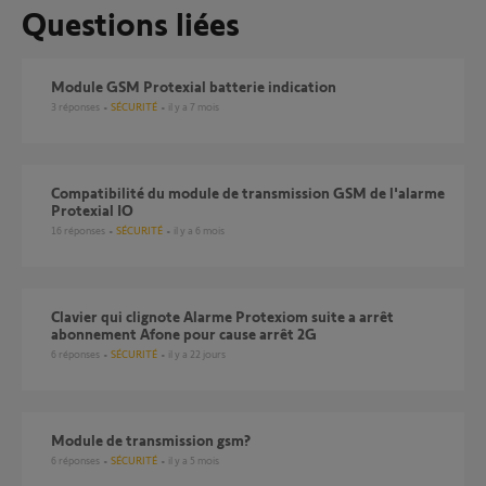
Questions liées
Module GSM Protexial batterie indication
3
réponses
SÉCURITÉ
il y a 7 mois
compatibilité du module de transmission GSM de l'alarme
Protexial IO
16
réponses
SÉCURITÉ
il y a 6 mois
Clavier qui clignote Alarme Protexiom suite a arrêt
abonnement Afone pour cause arrêt 2G
6
réponses
SÉCURITÉ
il y a 22 jours
module de transmission gsm?
6
réponses
SÉCURITÉ
il y a 5 mois