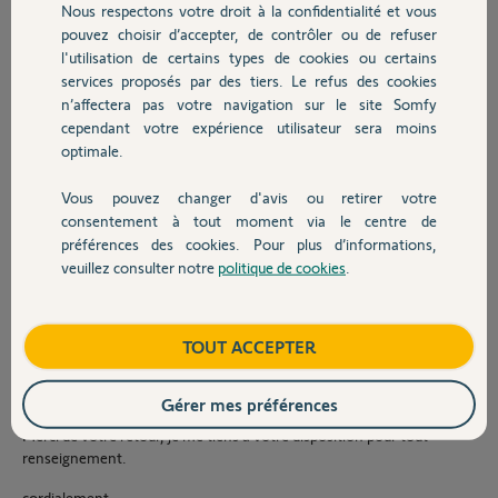
Nous respectons votre droit à la confidentialité et vous
Chauffage
Je ne peux pas procéder au test GSM pour l'appel et/ou le sms
pouvez choisir d’accepter, de contrôler ou de refuser
d'alerte.
l'utilisation de certains types de cookies ou certains
services proposés par des tiers. Le refus des cookies
Autres produits
J'ai vérifier au niveau des câbles tout est en ordre. (alim, cable
n’affectera pas votre navigation sur le site Somfy
ethernet sur module ip, batterie et alim sur module GSM)
cependant votre expérience utilisateur sera moins
Test batterie module GSM bon également
optimale.
Voici l'inventaire des voyant de la centrale:
Vous pouvez changer d'avis ou retirer votre
Devis avec un pro
consentement à tout moment via le centre de
module IP
préférences des cookies. Pour plus d’informations,
power vert fixe
veuillez consulter notre
politique de cookies
.
IP rouge clignotant
Contact
module GSM
power vert fixe
Boutique
TOUT ACCEPTER
bat voyant rouge clignotant
La charge semble s'effectuer normalement (photo ci jointe)
Gérer mes préférences
Merci de votre retour, je me tiens a votre disposition pour tout
renseignement.
cordialement