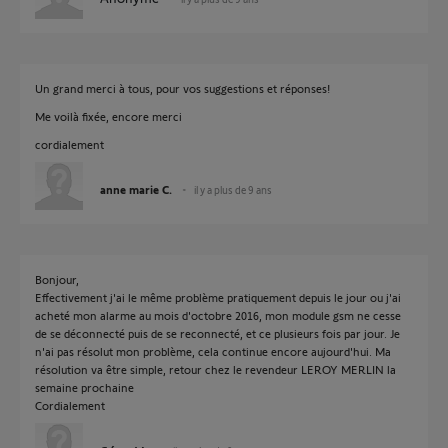
Un grand merci à tous, pour vos suggestions et réponses!
Me voilà fixée, encore merci
cordialement
anne marie C.
il y a plus de 9 ans
Bonjour,
Effectivement j'ai le même problème pratiquement depuis le jour ou j'ai
acheté mon alarme au mois d'octobre 2016, mon module gsm ne cesse
de se déconnecté puis de se reconnecté, et ce plusieurs fois par jour. Je
n'ai pas résolut mon problème, cela continue encore aujourd'hui. Ma
résolution va être simple, retour chez le revendeur LEROY MERLIN la
semaine prochaine
Cordialement