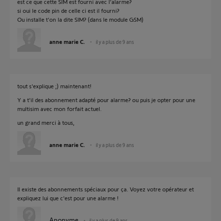
est ce que cette SIM est fourni avec l'alarme?
si oui le code pin de celle ci est il fourni?
Ou installe t'on la dite SIM? (dans le module GSM)
anne marie C.
il y a plus de 9 ans
tout s'explique ;) maintenant!
Y a t'il des abonnement adapté pour alarme? ou puis je opter pour une
multisim avec mon forfait actuel.
un grand merci à tous,
anne marie C.
il y a plus de 9 ans
Il existe des abonnements spéciaux pour ça. Voyez votre opérateur et
expliquez lui que c'est pour une alarme !
Anonyme
il y a plus de 9 ans