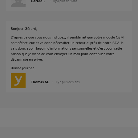
Gérard L.
il y a plus de 9 ans
Bonjour Gérard,
D'après ce que vous nous indiquez, il semblerait que votre module GSM
soit défectueux et va donc nécessiter un retour auprès de notre SAV. Je
vais donc avoir besoin d'informations personnelles et c'est pour cette
raison que je viens de vous envoyer un mail pour continuer votre
dépannage en privé.
Bonne journée,
Thomas M.
il y a plus de 9 ans