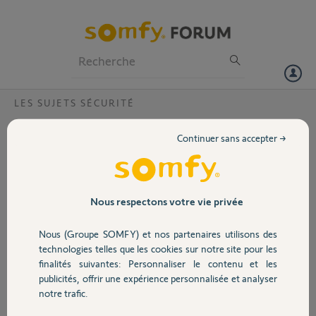
Particuliers
Professionnels
Forum
LES SUJETS SÉCURITÉ
Volet
Module GSM rouge sur interface centrale?
Continuer sans accepter →
Bonjour,
Portail
Je suis en train d'installer
mon alarme somfy
protectiom.
Garage
Nous respectons votre vie privée
Je suis sur la partie
Nous (Groupe SOMFY) et nos partenaires utilisons des
programmation par
Sécurité
technologies telles que les cookies sur notre site pour les
ordinateur - installation.
finalités suivantes: Personnaliser le contenu et les
Et me voilà face à un
publicités, offrir une expérience personnalisée et analyser
Domotique
problème sur l'interface... le module GSM qui figure en haut a droite
notre trafic.
est en rouge! (comme visible sur l'image ci jointe)