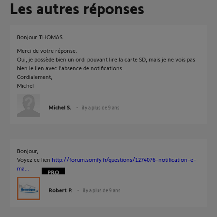
Les autres réponses
Bonjour THOMAS
Merci de votre réponse.
Oui, je possède bien un ordi pouvant lire la carte SD, mais je ne vois pas
bien le lien avec l'absence de notifications...
Cordialement,
Michel
Michel S.
il y a plus de 9 ans
Bonjour,
Voyez ce lien
http://forum.somfy.fr/questions/1274076-notification-e-
ma...
Robert P.
il y a plus de 9 ans