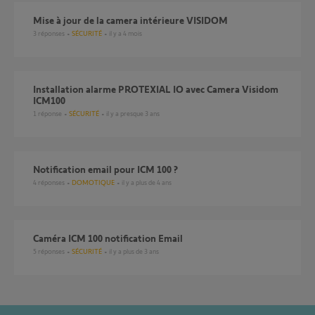
mise à jour de la camera intérieure VISIDOM
3
réponses
SÉCURITÉ
il y a 4 mois
Installation alarme PROTEXIAL IO avec Camera Visidom
ICM100
1
réponse
SÉCURITÉ
il y a presque 3 ans
Notification email pour ICM 100 ?
4
réponses
DOMOTIQUE
il y a plus de 4 ans
Caméra ICM 100 notification Email
5
réponses
SÉCURITÉ
il y a plus de 3 ans