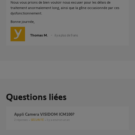
Nous vous prions de bien vouloir nous excuser pour les délais de
traitement anormalement long, ainsi que la gêne occasionnée par ces
dysfonctionnement.
Bonne journée,
Thomas M.
il y a plus de 9 ans
Questions liées
Appli Camera VISIDOM ICM100?
2
réponses
SÉCURITÉ
il y a environ un an