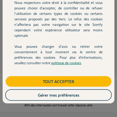
Nous respectons votre droit à la confidentialité et vous
Chauffage
pouvez choisir d’accepter, de contrôler ou de refuser
l'utilisation de certains types de cookies ou certains
services proposés par des tiers. Le refus des cookies
Autres produits
Bonjour Michel,
n’affectera pas votre navigation sur le site Somfy
Pourriez-vous m'indiquer si vous disposez d'un ordinateur avec lecteur
cependant votre expérience utilisateur sera moins
SD pouvant lire la carte SD de votre caméra VISIDOM ?
optimale.
Bonne journée,
Vous pouvez changer d'avis ou retirer votre
Devis avec un pro
consentement à tout moment via le centre de
Thomas M.
il y a plus de 9 ans
préférences des cookies. Pour plus d’informations,
veuillez consulter notre
politique de cookies
.
Contact
Boutique
TOUT ACCEPTER
Cette réponse vous a-t-elle aidé ?
NON
OUI
Gérer mes préférences
80%
des internautes ont trouvé cette réponse utile