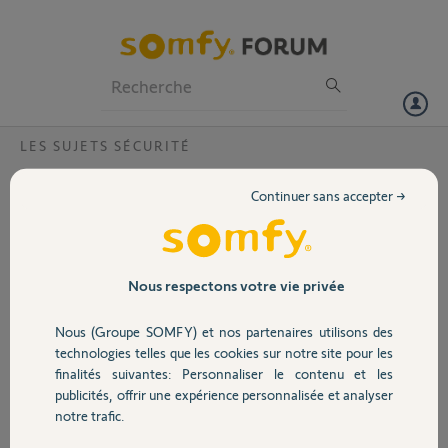
Particuliers
Professionnels
Forum
LES SUJETS SÉCURITÉ
Volet
FAQ Somfy Protect : Comment
Continuer sans accepter →
modifier le numéro d'urgence ?
Portail
Garage
Nous respectons votre vie privée
Pour modifier le numéro d’urgence (qui apparaît dans le bandeau rouge
Nous (Groupe SOMFY) et nos partenaires utilisons des
Sécurité
en cas d'alarme) ou toute autre information relative à votre Installation,
technologies telles que les cookies sur notre site pour les
suivez les étapes ci-dessous :
finalités suivantes: Personnaliser le contenu et les
- rendez vous dans le "Menu"
publicités, offrir une expérience personnalisée et analyser
Domotique
- sélectionnez "Mon domicile"
notre trafic.