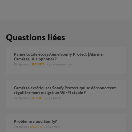
Questions liées
Panne totale écosystème Somfy Protect (Alarme,
Caméras, Visiophone) ?
13
réponses
SÉCURITÉ
il y a environ un mois
Caméras extérieures Somfy Protect qui se déconnectent
régulièrement malgré un Wi-Fi stable ?
96
réponses
SÉCURITÉ
il y a 4 mois
Problème cloud Somfy?
6
réponses
SÉCURITÉ
il y a 2 mois