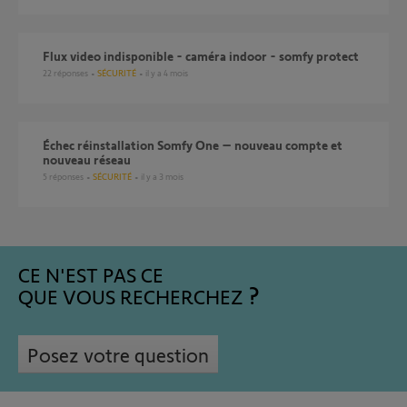
Flux video indisponible - caméra indoor - somfy protect
22
réponses
SÉCURITÉ
il y a 4 mois
Échec réinstallation Somfy One – nouveau compte et
nouveau réseau
5
réponses
SÉCURITÉ
il y a 3 mois
CE N'EST PAS CE
QUE VOUS RECHERCHEZ
Posez votre question