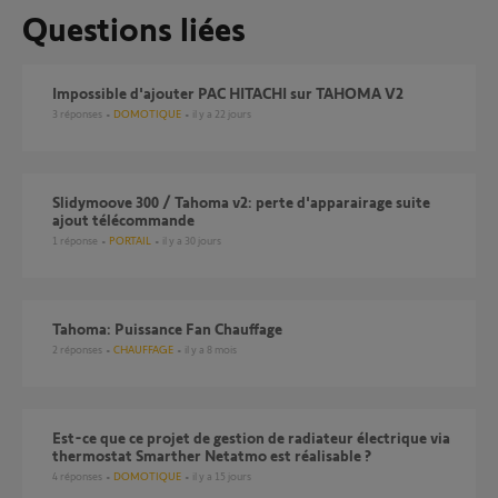
Questions liées
Impossible d'ajouter PAC HITACHI sur TAHOMA V2
3
réponses
DOMOTIQUE
il y a 22 jours
Slidymoove 300 / Tahoma v2: perte d'apparairage suite
ajout télécommande
1
réponse
PORTAIL
il y a 30 jours
Tahoma: Puissance Fan Chauffage
2
réponses
CHAUFFAGE
il y a 8 mois
Est-ce que ce projet de gestion de radiateur électrique via
thermostat Smarther Netatmo est réalisable ?
4
réponses
DOMOTIQUE
il y a 15 jours