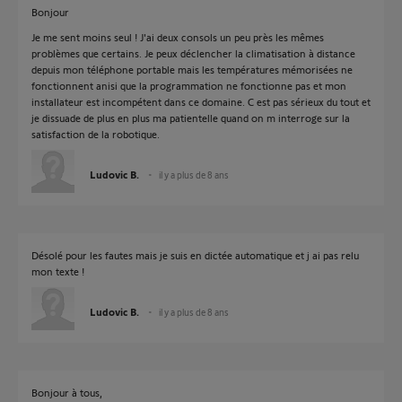
Bonjour
Je me sent moins seul ! J'ai deux consols un peu près les mêmes
problèmes que certains. Je peux déclencher la climatisation à distance
depuis mon téléphone portable mais les températures mémorisées ne
fonctionnent anisi que la programmation ne fonctionne pas et mon
installateur est incompétent dans ce domaine. C est pas sérieux du tout et
je dissuade de plus en plus ma patientelle quand on m interroge sur la
satisfaction de la robotique.
Ludovic B.
il y a plus de 8 ans
Désolé pour les fautes mais je suis en dictée automatique et j ai pas relu
mon texte !
Ludovic B.
il y a plus de 8 ans
Bonjour à tous,