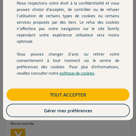
Nous respectons votre droit à la confidentialité et vous
Chauffage
pouvez choisir d’accepter, de contrôler ou de refuser
Il faut rallumer le PC pour basculer en mode programmation via
l'utilisation de certains types de cookies ou certains
Somfy connect. Ne peux-t-on pas le faire via l'application, surtout
services proposés par des tiers. Le refus des cookies
Autres produits
que l'icone existe mais reste toujours grisé.
n’affectera pas votre navigation sur le site Somfy
merci de votre aide
cependant votre expérience utilisateur sera moins
optimale.
Jacques M.
Vous pouvez changer d'avis ou retirer votre
il y a plus de 9 ans
Devis avec un pro
consentement à tout moment via le centre de
Participer au fil de discussion
préférences des cookies. Pour plus d’informations,
veuillez consulter notre
politique de cookies
.
Contact
Réponses
Boutique
TOUT ACCEPTER
Bonjour Jacques,
Gérer mes préférences
Quel type de pompe à chaleur possédez-vous?
Bonne journée.