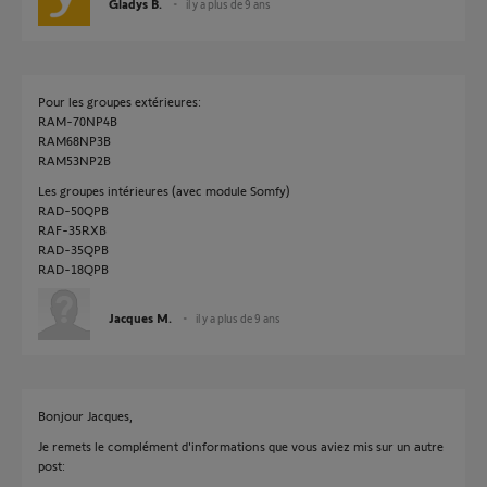
Gladys B.
il y a plus de 9 ans
Pour les groupes extérieures:
RAM-70NP4B
RAM68NP3B
RAM53NP2B
Les groupes intérieures (avec module Somfy)
RAD-50QPB
RAF-35RXB
RAD-35QPB
RAD-18QPB
Jacques M.
il y a plus de 9 ans
Bonjour Jacques,
Je remets le complément d'informations que vous aviez mis sur un autre
post: