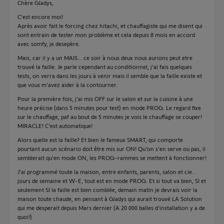
Chère Gladys,
C'est encore moi!
Après avoir fait le forcing chez hitachi, et chauffagiste qui me disent qui
sont entrain de tester mon problème et cela depuis 8 mois en accord
avec somfy, je desepère.
Mais, car il y a un MAIS... ce soir à nous deux nous aurions peut etre
trouvé la faille. Je parle cependant au conditionnel, j'ai fais quelques
tests, on verra dans les jours à venir mais il semble que la faille existe et
que vous m'avez aider à la contourner.
Pour la première fois, j'ai mis OFF sur le salon et sur la cuisine à une
heure précise (dans 5 minutes pour test) en mode PROG. Le regard fixe
sur le chauffage, paf au bout de 5 minutes je vois le chauffage se couper!
MIRACLE! C'est automatique!
Alors quelle est la faille? Et bien le fameux SMART, qui comporte
pourtant aucun scénario doit être mis sur ON! Qu'on s'en serve ou pas, il
semblerait qu'en mode ON, les PROG-rammes se mettent à fonctionner!
J'ai programmé toute la maison, entre enfants, parents, salon et cie...
jours de semaine et W-E, tout est en mode PROG. Et si tout va bien, SI et
seulement SI la faille est bien comblée, demain matin je devrais voir la
maison toute chaude, en pensant à Gladys qui aurait trouvé LA Solution
qui me desperait depuis Mars dernier (A 20 000 balles d'installation y a de
quoi!)