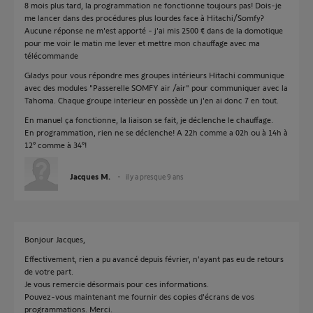
8 mois plus tard, la programmation ne fonctionne toujours pas! Dois-je
me lancer dans des procédures plus lourdes face à Hitachi/Somfy?
Aucune réponse ne m'est apporté - j'ai mis 2500 € dans de la domotique
pour me voir le matin me lever et mettre mon chauffage avec ma
télécommande
Gladys pour vous répondre mes groupes intérieurs Hitachi communique
avec des modules "Passerelle SOMFY air /air" pour communiquer avec la
Tahoma. Chaque groupe interieur en possède un j'en ai donc 7 en tout.
En manuel ça fonctionne, la liaison se fait, je déclenche le chauffage.
En programmation, rien ne se déclenche! A 22h comme a 02h ou à 14h à
12° comme à 34°!
Jacques M.
il y a presque 9 ans
Bonjour Jacques,
Effectivement, rien a pu avancé depuis février, n'ayant pas eu de retours
de votre part.
Je vous remercie désormais pour ces informations.
Pouvez-vous maintenant me fournir des copies d'écrans de vos
programmations. Merci.