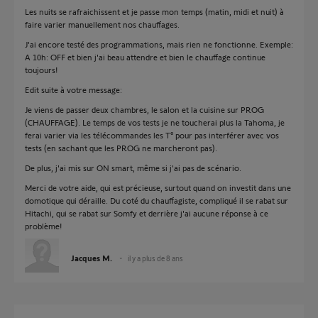
Les nuits se rafraichissent et je passe mon temps (matin, midi et nuit) à
faire varier manuellement nos chauffages.
J'ai encore testé des programmations, mais rien ne fonctionne. Exemple:
A 10h: OFF et bien j'ai beau attendre et bien le chauffage continue
toujours!
Edit suite à votre message:
Je viens de passer deux chambres, le salon et la cuisine sur PROG
(CHAUFFAGE). Le temps de vos tests je ne toucherai plus la Tahoma, je
ferai varier via les télécommandes les T° pour pas interférer avec vos
tests (en sachant que les PROG ne marcheront pas).
De plus, j'ai mis sur ON smart, même si j'ai pas de scénario.
Merci de votre aide, qui est précieuse, surtout quand on investit dans une
domotique qui déraille. Du coté du chauffagiste, compliqué il se rabat sur
Hitachi, qui se rabat sur Somfy et derrière j'ai aucune réponse à ce
problème!
Jacques M.
il y a plus de 8 ans