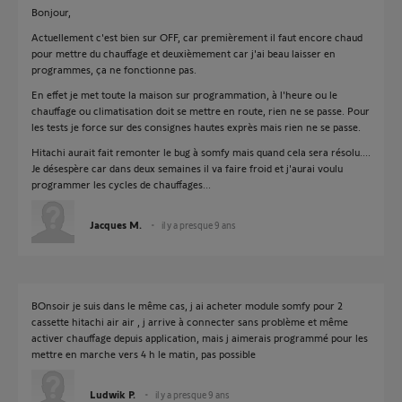
Bonjour,
Actuellement c'est bien sur OFF, car premièrement il faut encore chaud
pour mettre du chauffage et deuxièmement car j'ai beau laisser en
programmes, ça ne fonctionne pas.
En effet je met toute la maison sur programmation, à l'heure ou le
chauffage ou climatisation doit se mettre en route, rien ne se passe. Pour
les tests je force sur des consignes hautes exprès mais rien ne se passe.
Hitachi aurait fait remonter le bug à somfy mais quand cela sera résolu....
Je désespère car dans deux semaines il va faire froid et j'aurai voulu
programmer les cycles de chauffages...
Jacques M.
il y a presque 9 ans
BOnsoir je suis dans le même cas, j ai acheter module somfy pour 2
cassette hitachi air air , j arrive à connecter sans problème et même
activer chauffage depuis application, mais j aimerais programmé pour les
mettre en marche vers 4 h le matin, pas possible
Ludwik P.
il y a presque 9 ans