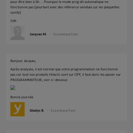
pour être bien à 6h.... Pourquoi le mode prog dit automatique ne
fonctionne pas (pourtant avec des référence vendues sur les plaquettes
somfy)
Cdlt
Jacques M.
il y a presque 9 ans
Bonjour Jacques,
Après analyses, il est normal que votre programmation ne fonctionne
pas car tout vos produits Hitachi sont sur OFF, il faut donc les passer sur
PROGRAMMATEUR, voir ci-dessous:
Bonne journée.
Gladys B.
il y a presque 9 ans