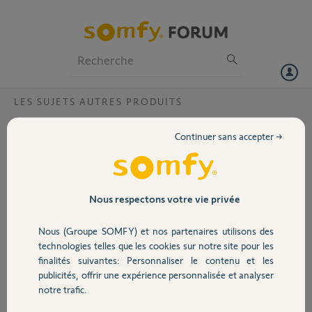
Particuliers
Professionnels
Forum
LES SUJETS AUTRES PRODUITS
Volet
Hitachi Programmation via Tahoma
Continuer sans accepter →
Bonjour,
Portail
Je viens de m’équiper de 7 groupes Hitachi, le tout commander via
Tahoma!
Garage
Nous respectons votre vie privée
J'ai programmé via mon PC une programmation journalière par pièce
Nous (Groupe SOMFY) et nos partenaires utilisons des
avec différentes températures (consignes) qui fonctionne
Sécurité
parfaitement.
technologies telles que les cookies sur notre site pour les
finalités suivantes: Personnaliser le contenu et les
Cependant, si de mon téléphone (application Tahoma) je veux
publicités, offrir une expérience personnalisée et analyser
Domotique
augmenter la consigne du chauffage (exemple: ce soir j'ai un peu
notre trafic.
froid), je peux le faire MAIS si je veux repasser en programmation,
l’icône est grisé - IMPOSSIBLE de rebasculer via l'application.