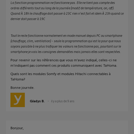
La fonction programmation ne fonctionne pas. Elle ne tient pas compte des
ordres différents tout au long de la journée (modif de température, on, off).
Quand À 18h le chauffage doit passer à 23C rien n'est fait et idem À 23h quand ce
dernier doit passer à 19C
Tout le reste fonctionne normalement en mode manuel depuis PC ou smartphone
(chauffage, clim, ventilation) - seule la programmation qui est la pour que nous
soyons paisible à ne plus trafiquer les valeurs ne fonctionne pas, pourtant sur le
smartphone je vois les consignes demandées mais jamais elles sont respectées.
Pour revenir sur les références que vous m'avez indiqué, celles-ci ne
m'indiquent pas comment ces produits communiquent avec TaHoma.
Quels sont les modules Somfy et modules Hitachi connectables à
TaHoma?
Bonne journée.
Gladys B.
il y a plus de 9 ans
Bonjour,