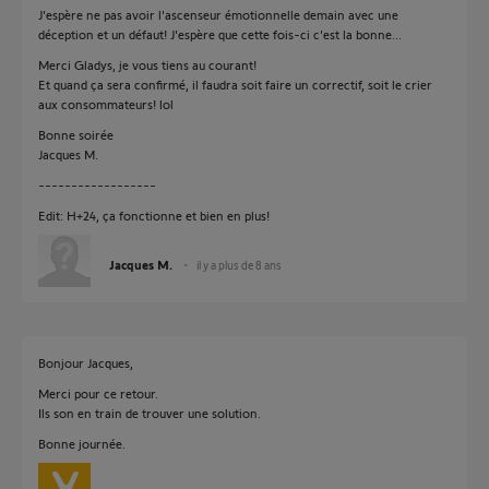
J'espère ne pas avoir l'ascenseur émotionnelle demain avec une
déception et un défaut! J'espère que cette fois-ci c'est la bonne...
Merci Gladys, je vous tiens au courant!
Et quand ça sera confirmé, il faudra soit faire un correctif, soit le crier
aux consommateurs! lol
Bonne soirée
Jacques M.
------------------
Edit: H+24, ça fonctionne et bien en plus!
Jacques M.
il y a plus de 8 ans
Bonjour Jacques,
Merci pour ce retour.
Ils son en train de trouver une solution.
Bonne journée.