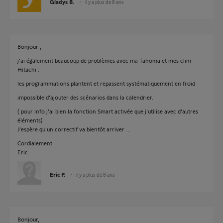
Gladys B.
il y a plus de 8 ans
Bonjour ,
j'ai également beaucoup de problèmes avec ma Tahoma et mes clim
Hitachi :
les programmations plantent et repassent systématiquement en froid
impossible d'ajouter des scénarios dans la calendrier.
( pour info j'ai bien la fonction Smart activée que j'utilise avec d'autres
éléments)
J'espère qu'un correctif va bientôt arriver ...
Cordialement
Eric
Eric P.
il y a plus de 8 ans
Bonjour,