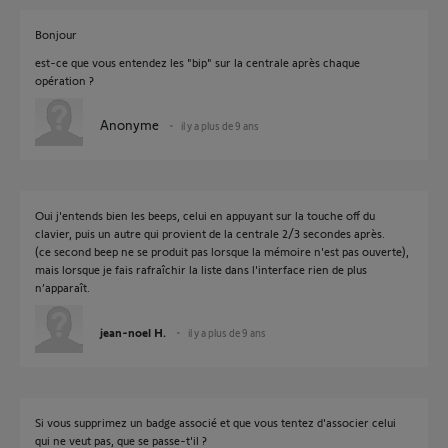
Bonjour
est-ce que vous entendez les "bip" sur la centrale après chaque
opération ?
Anonyme
il y a plus de 9 ans
Oui j'entends bien les beeps, celui en appuyant sur la touche off du
clavier, puis un autre qui provient de la centrale 2/3 secondes après.
(ce second beep ne se produit pas lorsque la mémoire n'est pas ouverte),
mais lorsque je fais rafraîchir la liste dans l'interface rien de plus
n’apparaît.
jean-noel H.
il y a plus de 9 ans
Si vous supprimez un badge associé et que vous tentez d'associer celui
qui ne veut pas, que se passe-t'il ?