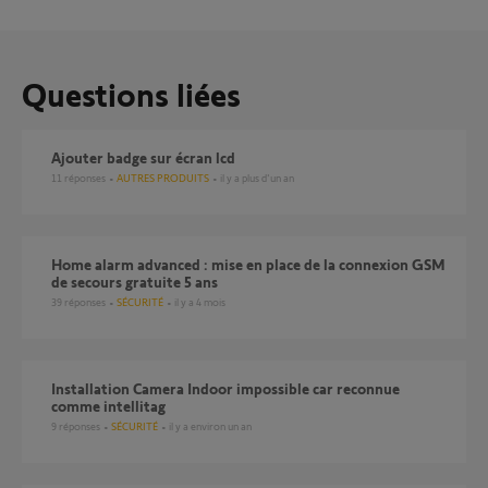
Questions liées
Ajouter badge sur écran lcd
11
réponses
AUTRES PRODUITS
il y a plus d'un an
Home alarm advanced : mise en place de la connexion GSM
de secours gratuite 5 ans
39
réponses
SÉCURITÉ
il y a 4 mois
Installation Camera Indoor impossible car reconnue
comme intellitag
9
réponses
SÉCURITÉ
il y a environ un an