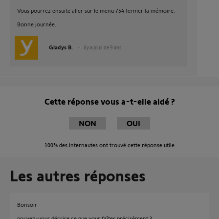
Vous pourrez ensuite aller sur le menu 754 fermer la mémoire.
Bonne journée.
Gladys B.
il y a plus de 9 ans
Cette réponse vous a-t-elle aidé ?
NON
OUI
100%
des internautes ont trouvé cette réponse utile
Les autres réponses
Bonsoir
pouvez-vous décrire ce que vous faîtes précisément ?