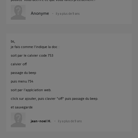
Anonyme
il y a plus de 9 ans
bs,
je fais comme l'indique la doc :
soit par le calvier code 753
calvier off
passage du beep
puis menu 754
soit par l'applciation web.
click sur ajouter, puis clavier "off" puis passage du beep.
et sauvegarde
jean-noel H.
il y a plus de 9 ans