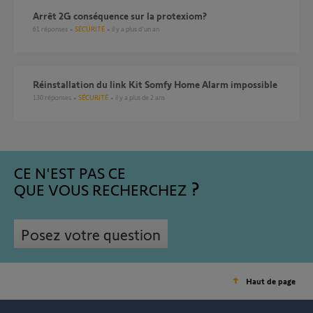
arrêt 2G conséquence sur la protexiom?
61
réponses
SÉCURITÉ
il y a plus d'un an
Réinstallation du link Kit Somfy Home Alarm impossible
130
réponses
SÉCURITÉ
il y a plus de 2 ans
CE N'EST PAS CE
QUE VOUS RECHERCHEZ
Posez votre question
Haut de page