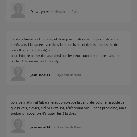
Anonyme
il y a plus de 9 ans
c'est en faisant cette manipulation pour tester que j'ai perdu dans ma
config aussi le badge livré dans le kit de base. et depuis impossible de
remettre un des 3 badges.
pour info, le badge de base ainsi que les deux supplémentaires faisaient
partie de la meme boite Somfy.
jean-noel H.
il y a plus de 9 ans
bon, ce matin j'ai fait un reset complet de la centrale, puis j'ai associé ce
que j'avais, clavier, sirènes ext+int, télécommande, .. sans problème, mais
toujours impossible d'ajouter les 3 badges.
jean-noel H.
il y a plus de 9 ans