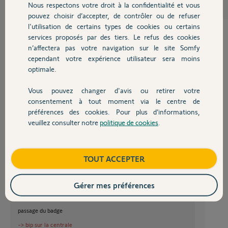
Nous respectons votre droit à la confidentialité et vous
Chauffage
pouvez choisir d’accepter, de contrôler ou de refuser
l'utilisation de certains types de cookies ou certains
services proposés par des tiers. Le refus des cookies
Autres produits
n’affectera pas votre navigation sur le site Somfy
Bonjour Jean-Noel,
cependant votre expérience utilisateur sera moins
Votre manipulation est bonne mais sûrement un peu trop rapide:
optimale.
aller dans le clavier en installateur et tapez 753 + OK
Vous pouvez changer d'avis ou retirer votre
Devis avec un pro
-> bip sur la centrale
consentement à tout moment via le centre de
faire OFF sur la clavier
préférences des cookies. Pour plus d’informations,
veuillez consulter notre
politique de cookies
.
-> bip sur la centrale
Contact
passage du badge bien devant OFF du clavier
-> bip sur la centrale
Boutique
TOUT ACCEPTER
Pour les précédents badges refaire:
OFF clavier
Gérer mes préférences
-> bip sur la centrale
passage du badge
-> bip sur la centrale