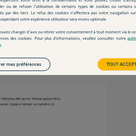
ler ou de refuser l'utilisation de certains types de cookies ou certains s
és par des tiers. Le refus des cookies n’affectera pas votre navigation sur 
cependant votre expérience utilisateur sera moins optimale.
ouvez changer d'avis ou retirer votre consentement à tout moment via le ce
ences des cookies. Pour plus d’informations, veuillez consulter notre
poli
 hue
s
.
er mes préférences
TOUT ACCEP
 ans
re Tahoma afin qu'un Yellow puisse faire
 aucun risque à laisser ce numéro ici.