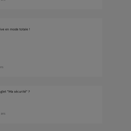
ive en mode totale !
 ans
nglet "Ma sécurité" ?
8 ans