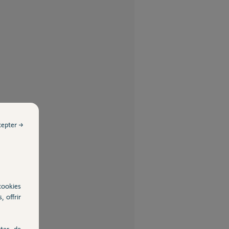
cepter →
cookies
, offrir
ter, de