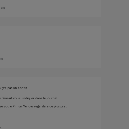
8 ans
 ans
i y'a pas un conflit.
 devrait vous l'indiquer dans le journal .
e votre Pin un Yellow regardera de plus pret.
ns