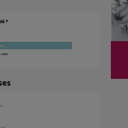
dé ?
00%
 utile
ses
 ?
8 ans