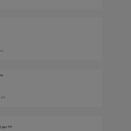
 ans
er.
8 ans
 pas ???