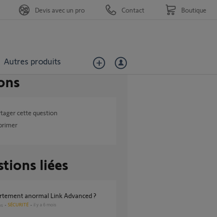
Devis avec un pro
Contact
Boutique
Autres produits
ons
tager cette question
primer
tions liées
rtement anormal Link Advanced ?
SÉCURITÉ
il y a 6 mois
es