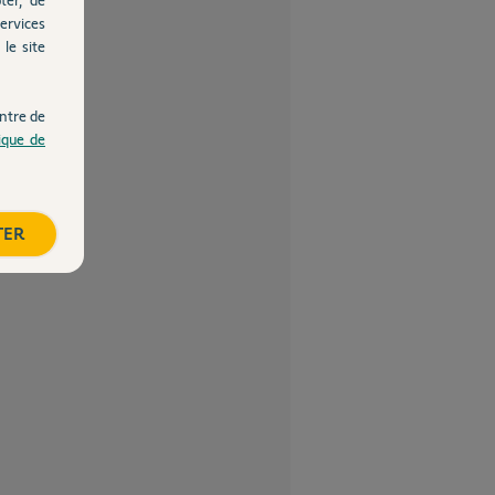
ervices
le site
ntre de
tique de
TER