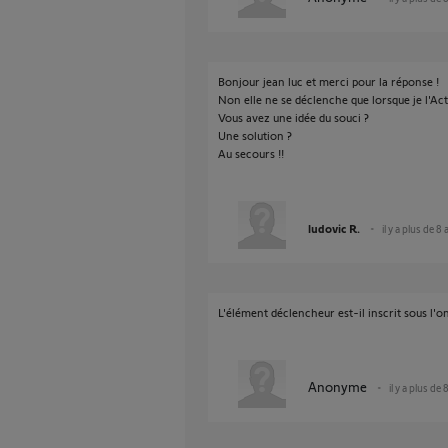
Bonjour jean luc et merci pour la réponse !
Non elle ne se déclenche que lorsque je l'Act
Vous avez une idée du souci ?
Une solution ?
Au secours !!
ludovic R.
il y a plus de 8
L'élément déclencheur est-il inscrit sous l'o
Anonyme
il y a plus de 