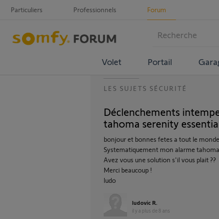
Particuliers
Professionnels
Forum
Volet
Portail
Gara
LES SUJETS SÉCURITÉ
Déclenchements intempes
tahoma serenity essentia
bonjour et bonnes fetes a tout le mond
Systematiquement mon alarme tahoma se
Avez vous une solution s'il vous plait ??
Merci beaucoup !
ludo
ludovic R.
il y a plus de 8 ans