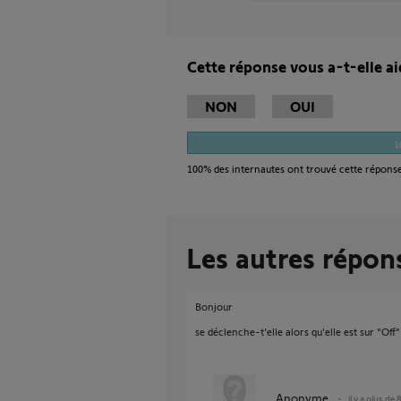
Cette réponse vous a-t-elle ai
NON
OUI
1
100%
des internautes ont trouvé cette réponse
Les autres répon
Bonjour
se déclenche-t'elle alors qu'elle est sur "Off"
Anonyme
il y a plus de 