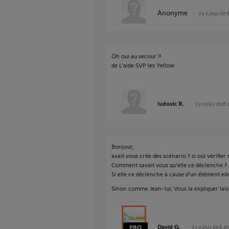
Anonyme
il y a plus de 
Oh oui au secour !!
de L'aide SVP les Yellow
ludovic R.
il y a plus de 8
Bonjour,
avait vous crée des scénario ? si oui vérifier s
Comment savait vous qu'elle ce déclenche ?.
Si elle ce déclenche à cause d'un élément elle
Sinon comme Jean-luc Vous la expliquer laiss
David G.
il y a plus de 8 a