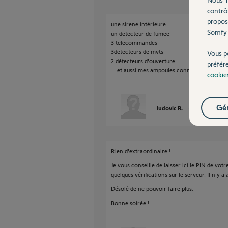
contrô
propos
une sirene intérieure
Somfy 
un detecteur de fumee
3 telecommandes
3detecteurs de mvts
Vous p
2 détecteurs d'ouverture
préfér
... et aussi mes ampoules connectees philips
cookie
Gér
ludovic R.
il y a plus de 8
Rien d'extraordinaire !
Je vous conseille de laisser ici le PIN de vot
quelques vérifications sur le serveur. Il n'y a
Désolé de ne pouvoir faire plus.
Bonne soirée !