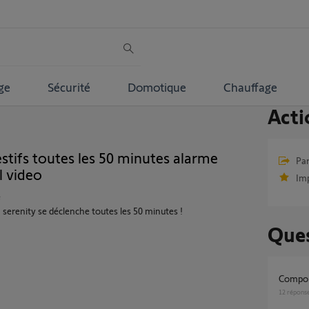
ge
Sécurité
Domotique
Chauffage
Acti
tifs toutes les 50 minutes alarme
Par
l video
Im
e
renity se déclenche toutes les 50 minutes !
Ques
Compo
12
répons