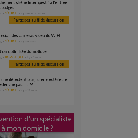
s badges
SÉCURITÉ
il y a environ un an
es
Participer au fil de discussion
nexion des cameras video du WIFI
SÉCURITÉ
il y a 4 mois
es
ation optimisée domotique
DOMOTIQUE
il y a 9 mois
es
Participer au fil de discussion
éclenche pas..... ??
SÉCURITÉ
il y a 10 mois
es
vention d'un spécialiste
à mon domicile ?