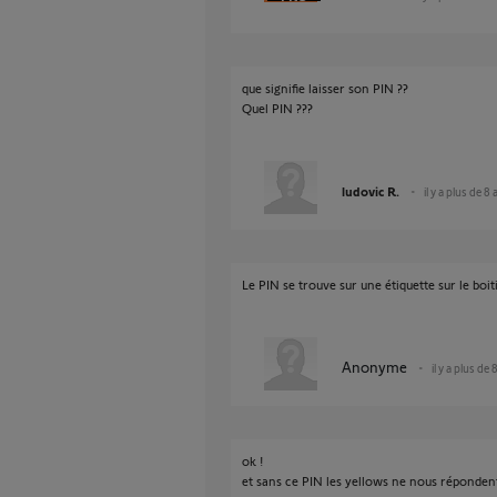
que signifie laisser son PIN ??
Quel PIN ???
ludovic R.
il y a plus de 8
Le PIN se trouve sur une étiquette sur le boiti
Anonyme
il y a plus de 
ok !
et sans ce PIN les yellows ne nous répondent