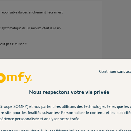
t reponsable du déclenchement l'écran est
systématique de 50 minute était du à un
 pas l'utiliser !!!!
 ans
Continuer sans ac
Nous respectons votre vie privée
 attachés au Tahoma ?
Groupe SOMFY) et nos partenaires utilisons des technologies telles que les 
re site pour les finalités suivantes: Personnaliser le contenu et les publicités
érience personnalisée et analyser notre trafic.
8 ans
espectons votre droit à la confidentialité et vous pouvez choisir d’accep