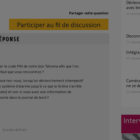
Déclenchement sirène intempestif à l'entrée
avec le
Partager cette question
24
répons
Participer au fil de discussion
Decon
71
répons
Intégr
41
répons
er le code PIN de votre box Tahoma afin que l'on
défaut que vous rencontrez ?
Caméras ne détectent plus, sirène extérieure
ourriez-vous, lorsqu'un déclenchement intempestif
ne se d
le système d'alarme jusqu'à ce que la Sirène s'arrête
utes) et voir si vous avez une information de
12
répons
nte dans le journal de bord ?
Inter
il y a plus de 8 ans