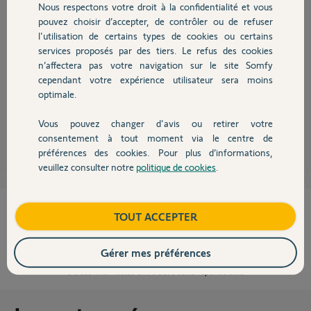
Nous respectons votre droit à la confidentialité et vous
Chauffage
pouvez choisir d’accepter, de contrôler ou de refuser
Bonjour Anthony,
l'utilisation de certains types de cookies ou certains
Si vous utilisez la géolocalisation GPS pour l'affichage de présence de cet
services proposés par des tiers. Le refus des cookies
Autres produits
utilisateur, l'application Somfy Protect doit avoir accès aux données de
n’affectera pas votre navigation sur le site Somfy
localisation à tout moment. Vous pouvez le paramétrer dans les réglages
cependant votre expérience utilisateur sera moins
de votre Smartphone.
optimale.
Bonne journée !
Vous pouvez changer d'avis ou retirer votre
Devis avec un pro
Halima M.
il y a plus de 8 ans
consentement à tout moment via le centre de
préférences des cookies. Pour plus d’informations,
veuillez consulter notre
politique de cookies
.
Contact
Cette réponse vous a-t-elle aidé ?
Boutique
TOUT ACCEPTER
NON
OUI
Gérer mes préférences
0%
des internautes ont trouvé cette réponse utile