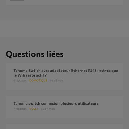
Questions liées
Tahoma Swtich avec adaptateur Ethernet RJ45 : est-ce que
le Wifi reste actif ?
6
réponses
DOMOTIQUE
il y a 2 mois
Tahoma switch connexion plusieurs utilisateurs
7
réponses
VOLET
il y a 4 mois