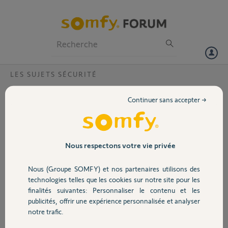
Particuliers
Professionnels
Forum
LES SUJETS SÉCURITÉ
Volet
Portable enfant
Continuer sans accepter →
Bonjour, j aimerais savoir comment intégrer la géolocalisation du
Portail
portable de ma fille sachant qu'elle est déclarée avec un badge quand
j'essaye de l'intégrer ça me marque "activer la géolocalisation avec le
smartphone" sauf que c'est bien activer et je ne peux aller plus loin,
Garage
Nous respectons votre vie privée
merci de votre aide. PS somfy one + 3tags+ 2 badges enfants.
Nous (Groupe SOMFY) et nos partenaires utilisons des
Sécurité
anthony D.
technologies telles que les cookies sur notre site pour les
il y a plus de 8 ans
finalités suivantes: Personnaliser le contenu et les
publicités, offrir une expérience personnalisée et analyser
Domotique
notre trafic.