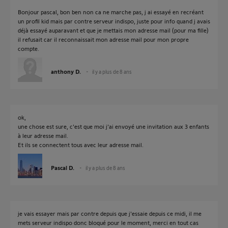
Bonjour pascal, bon ben non ca ne marche pas, j ai essayé en recréant
un profil kid mais par contre serveur indispo, juste pour info quand j avais
déjà essayé auparavant et que je mettais mon adresse mail (pour ma fille)
il refusait car il reconnaissait mon adresse mail pour mon propre
compte.
anthony D.
il y a plus de 8 ans
ok,
une chose est sure, c'est que moi j'ai envoyé une invitation aux 3 enfants
à leur adresse mail.
Et ils se connectent tous avec leur adresse mail.
Pascal D.
il y a plus de 8 ans
je vais essayer mais par contre depuis que j'essaie depuis ce midi, il me
mets serveur indispo donc bloqué pour le moment, merci en tout cas