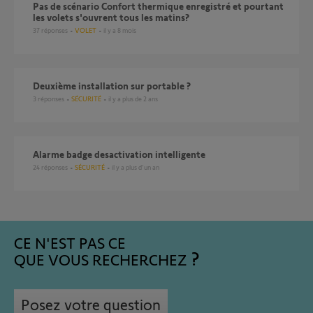
Pas de scénario Confort thermique enregistré et pourtant
les volets s'ouvrent tous les matins?
37
réponses
VOLET
il y a 8 mois
Deuxième installation sur portable ?
3
réponses
SÉCURITÉ
il y a plus de 2 ans
Alarme badge desactivation intelligente
24
réponses
SÉCURITÉ
il y a plus d'un an
CE N'EST PAS CE
QUE VOUS RECHERCHEZ
Posez votre question