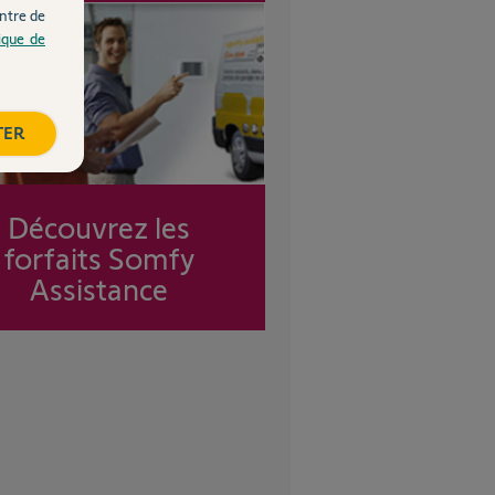
ntre de
tique de
TER
Découvrez les
forfaits Somfy
Assistance