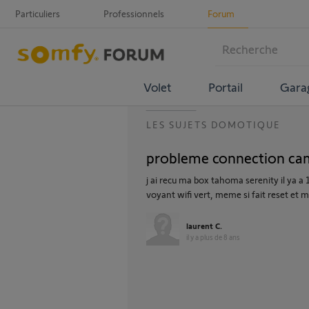
Particuliers
Professionnels
Forum
Volet
Portail
Gara
LES SUJETS DOMOTIQUE
probleme connection cam
j ai recu ma box tahoma serenity il ya a
voyant wifi vert, meme si fait reset et mi
laurent C.
il y a plus de 8 ans