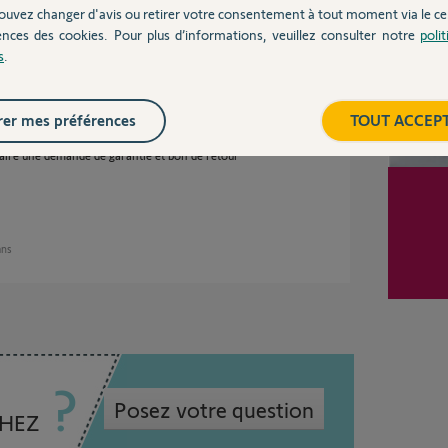
ouvez changer d'avis ou retirer votre consentement à tout moment via le ce
ences des cookies. Pour plus d’informations, veuillez consulter notre
poli
s
.
ses
er mes préférences
TOUT ACCEP
faire une demande de garantie et bon de retour
 ans
Posez votre question
CHEZ