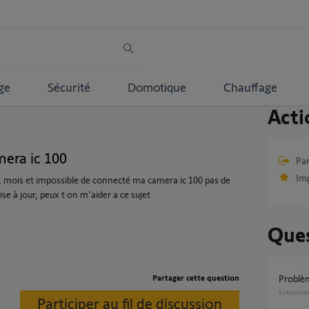
ge
Sécurité
Domotique
Chauffage
Acti
era ic 100
Par
Im
 1 mois et impossible de connecté ma camera ic 100 pas de
se à jour, peux t on m'aider a ce sujet
Ques
Partager cette question
Probl
4
réponse
Participer au fil de discussion