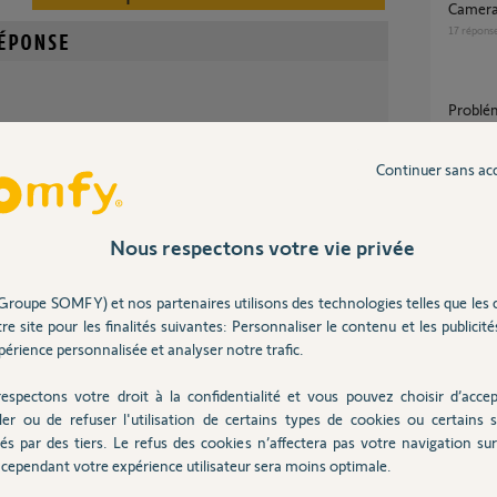
Camer
17
répons
Probl
3
réponse
 avec un câble RJ45 branché sur votre box FAI ?
Continuer sans ac
Pourquoi ma caméra extérieure se
il y a plus de 8 ans
déconne
Nous respectons votre vie privée
17
répons
compa
Groupe SOMFY) et nos partenaires utilisons des technologies telles que les 
3
réponse
re site pour les finalités suivantes: Personnaliser le contenu et les publicités
dé ?
érience personnalisée et analyser notre trafic.
espectons votre droit à la confidentialité et vous pouvez choisir d’accep
ler ou de refuser l'utilisation de certains types de cookies ou certains s
és par des tiers. Le refus des cookies n’affectera pas votre navigation sur 
Inter
cependant votre expérience utilisateur sera moins optimale.
utile