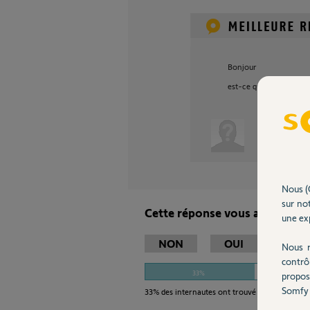
Bonjour
est-ce que c'est mieux
Anonyme
Nous (
sur not
Cette réponse vous a-t-elle ai
une exp
NON
OUI
Nous r
contrô
33%
propos
Somfy 
33%
des internautes ont trouvé cette réponse 