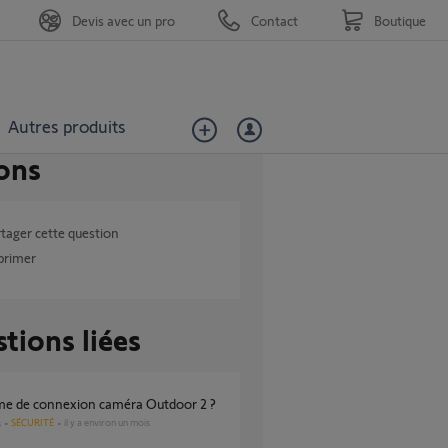
Devis avec un pro
Contact
Boutique
Autres produits
ons
tager cette question
primer
tions liées
ème de connexion caméra Outdoor 2 ?
SÉCURITÉ
il y a environ un mois
s