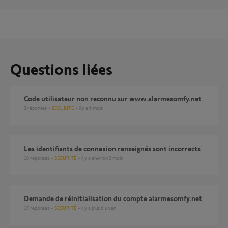
Questions liées
Code utilisateur non reconnu sur www.alarmesomfy.net
3
réponses
SÉCURITÉ
il y a 6 mois
Les identifiants de connexion renseignés sont incorrects
10
réponses
SÉCURITÉ
il y a environ 2 mois
Demande de réinitialisation du compte alarmesomfy.net
17
réponses
SÉCURITÉ
il y a plus d'un an