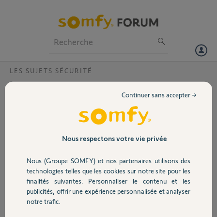
Particuliers
Professionnels
Forum
LES SUJETS SÉCURITÉ
Volet
Reconfiguration de mon compte
Continuer sans accepter →
alarmesomfy.net
Portail
Bonjour. J'ai manifestement perdu un des éléments me permettant
de me connnecter à mon compte (adresse mail je pense). Comment
Garage
puis-je reconfigurer le mode de connexion à mon compte ? NDLR :
Nous respectons votre vie privée
ma centrale protexiom tab n'est plus accessible à distance (mais
fonctionne parfaitement en connexion locale). Si un Yellow pouvait
Nous (Groupe SOMFY) et nos partenaires utilisons des
Sécurité
m'aider, ce serait parfait. Merci
technologies telles que les cookies sur notre site pour les
finalités suivantes: Personnaliser le contenu et les
Vincent H.
publicités, offrir une expérience personnalisée et analyser
Domotique
il y a plus de 8 ans
notre trafic.
Participer au fil de discussion