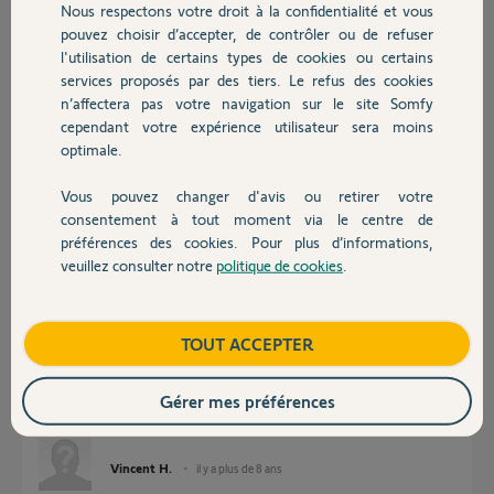
Nous respectons votre droit à la confidentialité et vous
Chauffage
pouvez choisir d’accepter, de contrôler ou de refuser
l'utilisation de certains types de cookies ou certains
Réponses
services proposés par des tiers. Le refus des cookies
Autres produits
n’affectera pas votre navigation sur le site Somfy
cependant votre expérience utilisateur sera moins
optimale.
Bonjour Vincent,
Afin de diagnostiquer la source du défaut que vous rencontrez, je vais
Vous pouvez changer d'avis ou retirer votre
avoir besoin du numéro d'identification de votre Centrale/Transmetteur.
Devis avec un pro
consentement à tout moment via le centre de
Il s'agit d'un numéro à six chiffres commençant par un 5 ou un 6 que
vous trouverez dans votre Liste des éléments.
préférences des cookies. Pour plus d’informations,
veuillez consulter notre
politique de cookies
.
Bonne journée,
Contact
Thomas M.
il y a plus de 8 ans
Boutique
TOUT ACCEPTER
Gérer mes préférences
Bonjour Thomas M. Ma centrale est 524049. Cordialement
Vincent H.
il y a plus de 8 ans