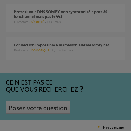
Protexium - DNS SOMFY non synchronisé - port 80
fonctionnel mais pas le 443
11
réponses
SÉCURITÉ
il y a 3 mois
Connection impossible a mamaison.alarmesomfy.net
10
réponses
DOMOTIQUE
il y a environ un an
CE N'EST PAS CE
QUE VOUS RECHERCHEZ
Posez votre question
Haut de page