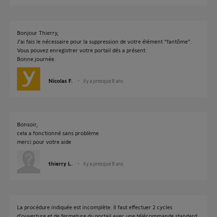
Bonjour Thierry,
J'ai fais le nécessaire pour la suppression de votre élément "fantôme".
Vous pouvez enregistrer votre portail dés a présent.
Bonne journée.
Nicolas F.
il y a presque 8 ans
Bonsoir,
cela a fonctionné sans problème
merci pour votre aide
thierry L.
il y a presque 8 ans
La procédure indiquée est incomplète. Il faut effectuer 2 cycles
d'ouverture et de fermeture du portail avec une télécommande standard