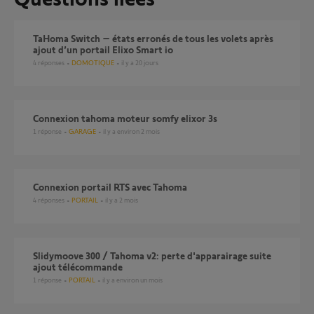
TaHoma Switch – états erronés de tous les volets après
ajout d’un portail Elixo Smart io
4
réponses
DOMOTIQUE
il y a 20 jours
Connexion tahoma moteur somfy elixor 3s
1
réponse
GARAGE
il y a environ 2 mois
Connexion portail RTS avec Tahoma
4
réponses
PORTAIL
il y a 2 mois
Slidymoove 300 / Tahoma v2: perte d'apparairage suite
ajout télécommande
1
réponse
PORTAIL
il y a environ un mois