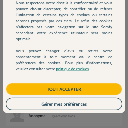
Nous respectons votre droit à la confidentialité et vous
Chauffage
pouvez choisir d’accepter, de contrôler ou de refuser
Maxime T.
l'utilisation de certains types de cookies ou certains
il y a environ 8 ans
services proposés par des tiers. Le refus des cookies
Autres produits
Participer au fil de discussion
n’affectera pas votre navigation sur le site Somfy
cependant votre expérience utilisateur sera moins
optimale.
Réponses
Vous pouvez changer d'avis ou retirer votre
Devis avec un pro
consentement à tout moment via le centre de
préférences des cookies. Pour plus d’informations,
Bonjour,
veuillez consulter notre
politique de cookies
.
Contact
Faites bien cette manip:
Ouvrir la mémoire du boitier SGA (voir notice)
Posez la TCR sur le boitier et appuyez sur un des 2 bouton du bas.
Allez à Tahoma, puis ajouter portail, suivez les instructions et à un
Boutique
TOUT ACCEPTER
moment donné on vous demande de rentrer le code correspondant à la
touche choisie.
Cà doit marcher !
Gérer mes préférences
Anonyme
il y a environ 8 ans