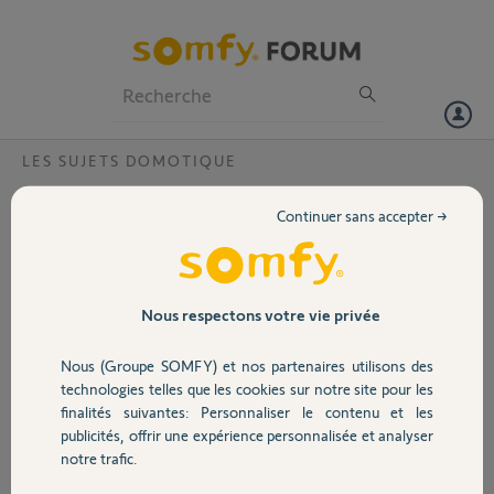
Particuliers
Professionnels
Forum
LES SUJETS DOMOTIQUE
Volet
ajout portail à tahoma
Continuer sans accepter →
Bonjour
Portail
Je possède la télécommande relais pour ajouter mon portail sga4100
mais malheureusement je n'y arrive pas
Garage
Nous respectons votre vie privée
J'ai lu sur le forum qu'il fallait rajouter la TR à la tahoma mais ça ne
marche pas non plus
Nous (Groupe SOMFY) et nos partenaires utilisons des
Sécurité
Quand je pose la TR ou ma telecommande normale sur le moteur,
technologies telles que les cookies sur notre site pour les
rien ne se passe non plus
finalités suivantes: Personnaliser le contenu et les
publicités, offrir une expérience personnalisée et analyser
Domotique
Quelqu'un pourrait il m'aider?
notre trafic.
Merci d'avance