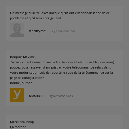
Un message d'un Yellow's indique qu'ils ont eut connaissance de ce
problème et qu'il sera corrigé jeudi.
Anonyme
il y a environ 8 ans
Bonjour Maxime,
J'ai supprimé l'élément dans votre Tahoma (il était invisible pour vous).
pouvez vous réssayer d'enregistrer votre télécommande relais dans
votre motorisation puis de reporté le code de la télécommande sur la
page de configuration?
Bonne journée.
Nicolas F.
il y a environ 8 ans
Merci beaucoup
Ça marche