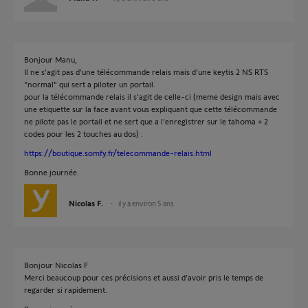
Bonjour Manu,
Il ne s'agit pas d'une télécommande relais mais d'une keytis 2 NS RTS
"normal" qui sert a piloter un portail.
pour la télécommande relais il s'agit de celle-ci (meme design mais avec
une etiquette sur la face avant vous expliquant que cette télécommande
ne pilote pas le portail et ne sert que a l'enregistrer sur le tahoma + 2
codes pour les 2 touches au dos) :
https://boutique.somfy.fr/telecommande-relais.html
Bonne journée.
Nicolas F.
il y a environ 5 ans
Bonjour Nicolas F
Merci beaucoup pour ces précisions et aussi d’avoir pris le temps de
regarder si rapidement.