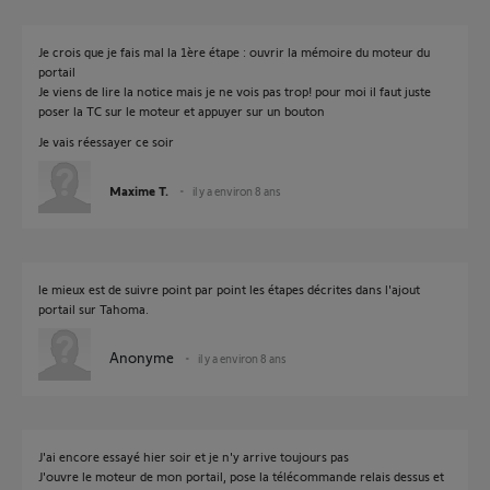
Je crois que je fais mal la 1ère étape : ouvrir la mémoire du moteur du
portail
Je viens de lire la notice mais je ne vois pas trop! pour moi il faut juste
poser la TC sur le moteur et appuyer sur un bouton
Je vais réessayer ce soir
Maxime T.
il y a environ 8 ans
le mieux est de suivre point par point les étapes décrites dans l'ajout
portail sur Tahoma.
Anonyme
il y a environ 8 ans
J'ai encore essayé hier soir et je n'y arrive toujours pas
J'ouvre le moteur de mon portail, pose la télécommande relais dessus et