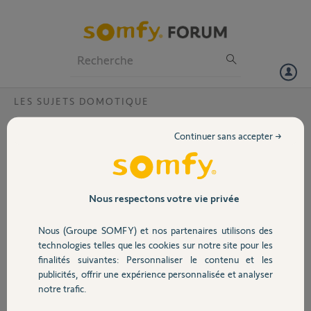
Particuliers
Professionnels
Forum
LES SUJETS DOMOTIQUE
Volet
Migration Tahoma Somfy Box : perte
Continuer sans accepter →
historique des données
Portail
Après la migration de Tahoma vers la nouvelle box (en suivant la
procédure) je constate que j'ai perdu l'historique (depuis 2016) de mes
Garage
consommations d'energie: éléctrique (ECS, Chauffage, Prises, Autre
Nous respectons votre vie privée
et Totale), ainsi que celle concernant la température.
Pouvez-vous régler le problème et restaurer mes historique ?
Nous (Groupe SOMFY) et nos partenaires utilisons des
Sécurité
technologies telles que les cookies sur notre site pour les
Olivier J.
finalités suivantes: Personnaliser le contenu et les
il y a plus de 7 ans
publicités, offrir une expérience personnalisée et analyser
Domotique
Participer au fil de discussion
notre trafic.