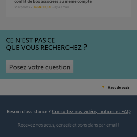
conflit de box associées au même compte
55
réponses
DOMOTIQUE
il y a 3 mois
CE N'EST PAS CE
QUE VOUS RECHERCHEZ
Posez votre question
Haut de page
Besoin d’assistance ?
Consultez nos vidéos, notices et FAQ
Recevez nos actus, conseils et bons plans par email !