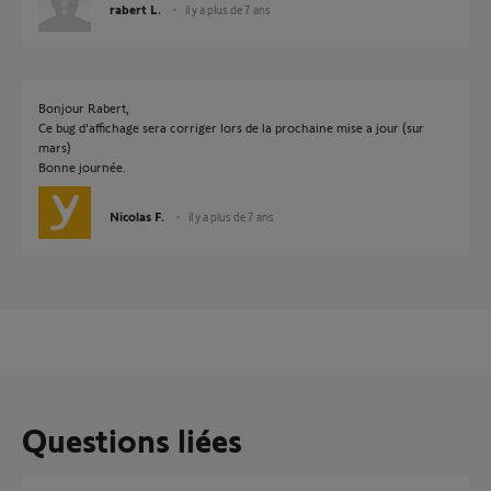
rabert L.
il y a plus de 7 ans
Bonjour Rabert,
Ce bug d'affichage sera corriger lors de la prochaine mise a jour (sur
mars)
Bonne journée.
Nicolas F.
il y a plus de 7 ans
Questions liées