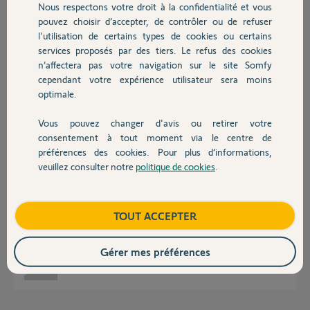
Nous respectons votre droit à la confidentialité et vous
Chauffage
pouvez choisir d’accepter, de contrôler ou de refuser
Réponses
l'utilisation de certains types de cookies ou certains
services proposés par des tiers. Le refus des cookies
Autres produits
n’affectera pas votre navigation sur le site Somfy
cependant votre expérience utilisateur sera moins
Bonjour,
je sais que la migration concerne les équipements et scénario et smart,
optimale.
mais pour les historiques????
Posez le pin de la box afin qu'un yellow's regarde à ca.
Vous pouvez changer d'avis ou retirer votre
Devis avec un pro
consentement à tout moment via le centre de
Anonyme
il y a plus de 7 ans
préférences des cookies. Pour plus d’informations,
veuillez consulter notre
politique de cookies
.
Contact
Voici le code PIN de ma Somfy Box 1215-6109-9706
Boutique
TOUT ACCEPTER
Il semble y avoir beaucoup de monde avec ce problème de perte de
données historique
Gérer mes préférences
Olivier J.
il y a plus de 7 ans