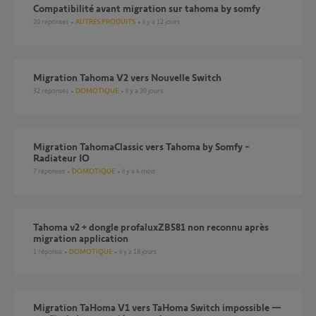
compatibilité avant migration sur tahoma by somfy
20
réponses
AUTRES PRODUITS
il y a 12 jours
Migration Tahoma V2 vers Nouvelle Switch
32
réponses
DOMOTIQUE
il y a 30 jours
Migration TahomaClassic vers Tahoma by Somfy -
Radiateur IO
7
réponses
DOMOTIQUE
il y a 4 mois
tahoma v2 + dongle profaluxZB581 non reconnu après
migration application
1
réponse
DOMOTIQUE
il y a 18 jours
Migration TaHoma V1 vers TaHoma Switch impossible —