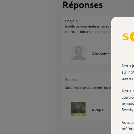
Réponses
Bonjour,
Inutile de vous embeter avec ca, la facture fai
retirez le document contenant vos coordonné
Anonyme
il y a plus de 
Nous (
sur not
une exp
Bonjour,
Supprimez ce document, ou placez-le en mas
Nous r
contrô
propos
Somfy 
Richy C.
il y a plus de 7 an
Vous p
préfér