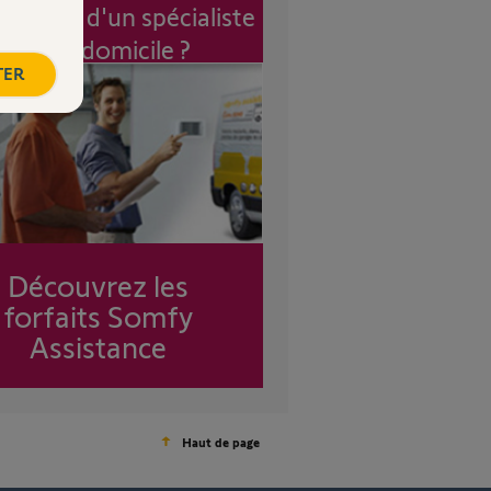
vention d'un spécialiste
à mon domicile ?
TER
Découvrez les
forfaits Somfy
Assistance
Haut de page