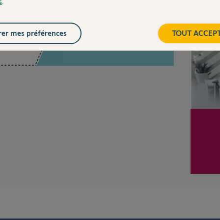
s
.
Inter
er mes préférences
TOUT ACCEP
Posez votre question
CHEZ