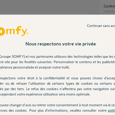
confir
1
réponse
t foi.
Continuer sans ac
es perso, c'est proscrit sur ce forum.
problè
1
réponse
Nous respectons votre vie privée
7 ans
inscrip
Groupe SOMFY) et nos partenaires utilisons des technologies telles que les 
1
réponse
re site pour les finalités suivantes: Personnaliser le contenu et les publicités
érience personnalisée et analyser notre trafic.
quant vos infos personnelles !
Exavia ne fonctionne pas sur batterie de
espectons votre droit à la confidentialité et vous pouvez choisir d’accep
secour
ler ou de refuser l'utilisation de certains types de cookies ou certains s
10
répons
és par des tiers. Le refus des cookies n’affectera pas votre navigation sur 
cependant votre expérience utilisateur sera moins optimale.
s
ouvez changer d'avis ou retirer votre consentement à tout moment via le ce
ences des cookies. Pour plus d’informations, veuillez consulter notre
poli