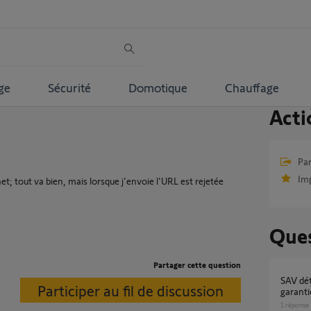
ge
Sécurité
Domotique
Chauffage
Acti
Par
Im
net; tout va bien, mais lorsque j'envoie l'URL est rejetée
Ques
Partager cette question
SAV détecteur de fumée défectueux sous
Participer au fil de discussion
garanti
1
réponse