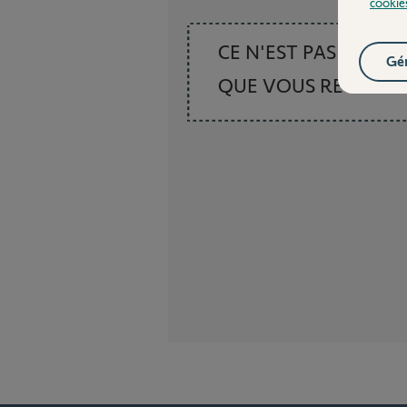
cookie
CE N'EST PAS CE
Gér
QUE VOUS RECHER