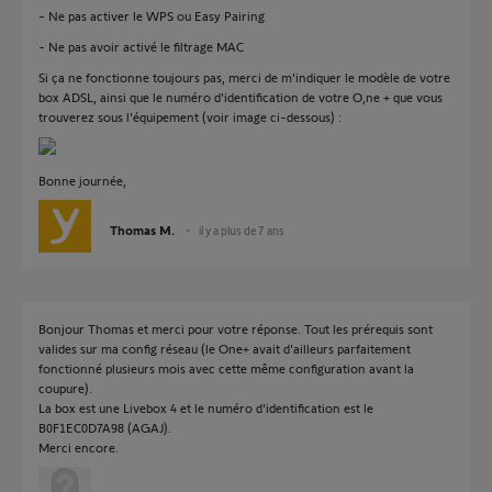
- Ne pas activer le WPS ou Easy Pairing
- Ne pas avoir activé le filtrage MAC
Si ça ne fonctionne toujours pas, merci de m'indiquer le modèle de votre
box ADSL, ainsi que le numéro d'identification de votre O,ne + que vous
trouverez sous l'équipement (voir image ci-dessous) :
Bonne journée,
Thomas M.
il y a plus de 7 ans
Bonjour Thomas et merci pour votre réponse. Tout les prérequis sont
valides sur ma config réseau (le One+ avait d'ailleurs parfaitement
fonctionné plusieurs mois avec cette même configuration avant la
coupure).
La box est une Livebox 4 et le numéro d'identification est le
B0F1EC0D7A98 (AGAJ).
Merci encore.