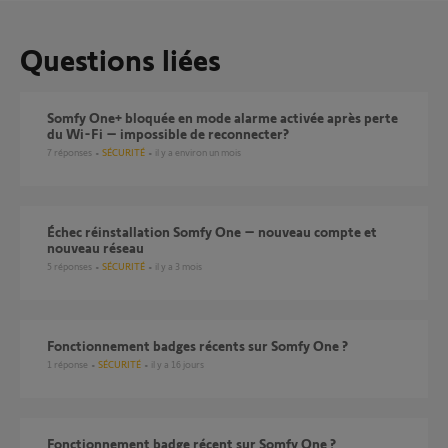
Questions liées
Somfy One+ bloquée en mode alarme activée après perte
du Wi-Fi – impossible de reconnecter?
7
réponses
SÉCURITÉ
il y a environ un mois
Échec réinstallation Somfy One – nouveau compte et
nouveau réseau
5
réponses
SÉCURITÉ
il y a 3 mois
Fonctionnement badges récents sur Somfy One ?
1
réponse
SÉCURITÉ
il y a 16 jours
Fonctionnement badge récent sur Somfy One ?