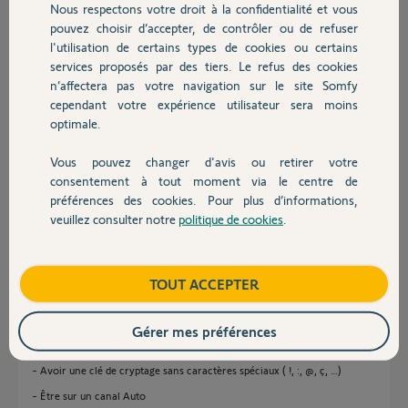
Nous respectons votre droit à la confidentialité et vous
Chauffage
pouvez choisir d’accepter, de contrôler ou de refuser
Cédric
l'utilisation de certains types de cookies ou certains
il y a plus de 7 ans
services proposés par des tiers. Le refus des cookies
Autres produits
Participer au fil de discussion
n’affectera pas votre navigation sur le site Somfy
cependant votre expérience utilisateur sera moins
optimale.
Réponses
Vous pouvez changer d'avis ou retirer votre
Devis avec un pro
consentement à tout moment via le centre de
préférences des cookies. Pour plus d’informations,
Bonjour Cédric,
veuillez consulter notre
politique de cookies
.
Contact
Pourriez-vous vérifier les prérequis réseau de votre connexion internet ?
Pour qu'un équipement Somfy Protect puisse se connecter à votre
réseau WiFi, il est impératif de :
Boutique
TOUT ACCEPTER
- Désactiver le 5GHz
- Avoir une clé de cryptage en WPA2 AES
Gérer mes préférences
- Avoir une clé de cryptage de 26 caractères maximum
- Avoir une clé de cryptage sans caractères spéciaux ( !, :, @, ç, …)
- Être sur un canal Auto