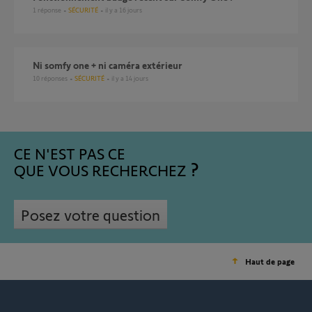
1
réponse
SÉCURITÉ
il y a 16 jours
Ni somfy one + ni caméra extérieur
10
réponses
SÉCURITÉ
il y a 14 jours
CE N'EST PAS CE
QUE VOUS RECHERCHEZ
Posez votre question
Haut de page