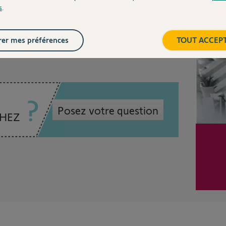
s
.
Inter
7 ans
er mes préférences
TOUT ACCEP
Posez votre question
CHEZ