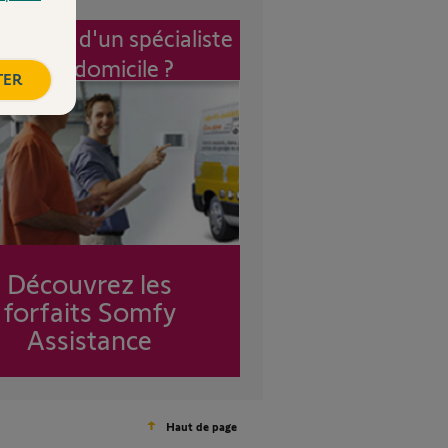
vention d'un spécialiste
à mon domicile ?
TER
Découvrez les
forfaits Somfy
Assistance
Haut de page