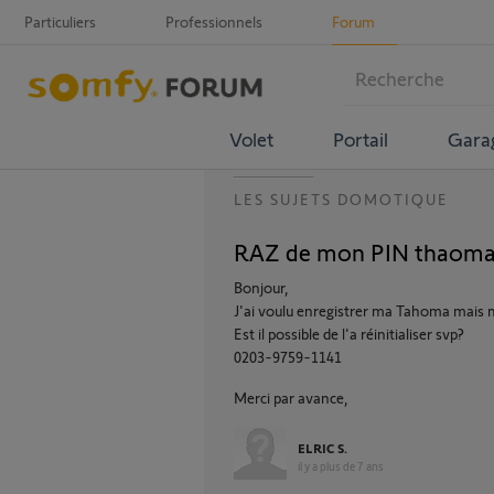
Particuliers
Professionnels
Forum
Volet
Portail
Gara
LES SUJETS DOMOTIQUE
RAZ de mon PIN thaoma
Bonjour,
J'ai voulu enregistrer ma Tahoma mais m
Est il possible de l'a réinitialiser svp?
0203-9759-1141
Merci par avance,
ELRIC S.
il y a plus de 7 ans