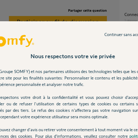
Partager cette question
Conne
Participer au fil de discussion
1
réponse
Continuer sans ac
Réinit
1
réponse
Nous respectons votre vie privée
homek
Groupe SOMFY) et nos partenaires utilisons des technologies telles que les 
7
réponse
re site pour les finalités suivantes: Personnaliser le contenu et les publicités
érience personnalisée et analyser notre trafic.
 7 ans
espectons votre droit à la confidentialité et vous pouvez choisir d’accep
Impossible de connecter mes volets à
l'appli
ler ou de refuser l'utilisation de certains types de cookies ou certains s
és par des tiers. Le refus des cookies n’affectera pas votre navigation sur 
5
réponse
cependant votre expérience utilisateur sera moins optimale.
nom depuis plus de 3ans, il est donc normale
ouvez changer d'avis ou retirer votre consentement à tout moment via le ce
ences des cookies. Pour plus d’informations, veuillez consulter notre
poli