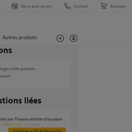
Devis avec un pro
Contact
Boutique
Autres produits
ons
tager cette question
primer
tions liées
tialisé une Thaoma acheter d'occasion
DOMOTIQUE
il y a 11 mois
s
Participer au fil de discussion