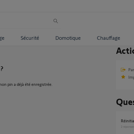
ge
Sécurité
Domotique
Chauffage
Acti
?
Par
Im
on pin a déjà été enregistrée.
Ques
Réini
2
réponse