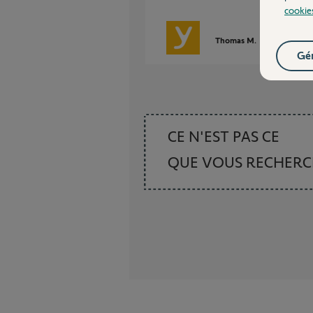
cookie
Thomas M.
il y a plus de 
Gér
CE N'EST PAS CE
QUE VOUS RECHER