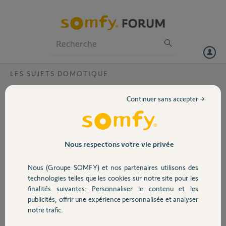
Particuliers
Professionnels
Forum
LES SUJETS DOMOTIQUE
Volet
Lien d'activation non reçu
Continuer sans accepter →
Je n'ai pas reçu mon lien pour activer ma box Tahoma. (seul un lien
Portail
d'inscription pour accéder à ce forum).
Pourriez vous me redonner un lien d'activation ?
Merci
Garage
Nous respectons votre vie privée
Cyril
Nous (Groupe SOMFY) et nos partenaires utilisons des
Sécurité
il y a plus de 7 ans
technologies telles que les cookies sur notre site pour les
Participer au fil de discussion
finalités suivantes: Personnaliser le contenu et les
publicités, offrir une expérience personnalisée et analyser
Domotique
notre trafic.