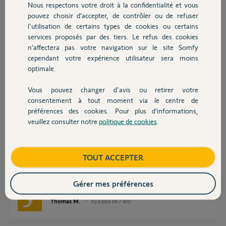
Réponses
Nous respectons votre droit à la confidentialité et vous
Chauffage
pouvez choisir d’accepter, de contrôler ou de refuser
l'utilisation de certains types de cookies ou certains
Bonjour Cyril,
services proposés par des tiers. Le refus des cookies
Autres produits
n’affectera pas votre navigation sur le site Somfy
Indiquez ici le code pin de votre TaHoma, un yellow va vous l'activer
cependant votre expérience utilisateur sera moins
(semaine prochaine).
optimale.
Bon week-end,
Vous pouvez changer d'avis ou retirer votre
Devis avec un pro
Sylvain C.
il y a plus de 7 ans
consentement à tout moment via le centre de
préférences des cookies. Pour plus d’informations,
veuillez consulter notre
politique de cookies
.
Contact
Bonjour Cyril,
Afin de vous faire envoyer de nouveau le mail d'activation, je vais avoir
Boutique
TOUT ACCEPTER
besoin du code PIN de votre TaHoma.
Bonne journée,
Gérer mes préférences
Thomas M.
il y a plus de 7 ans