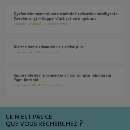
Dysfonctionnement persistant de l'activation intelligente
(Geofencing) – Rappel d'activation inopérant
1
réponse
SÉCURITÉ
il y a environ 2 mois
Alarme home advanced ne s'active plus
8
réponses
SÉCURITÉ
il y a 3 jours
Impossible de me connecter à mon compte Tahoma sur
l'app Android
7
réponses
DOMOTIQUE
il y a 13 jours
CE N'EST PAS CE
QUE VOUS RECHERCHEZ