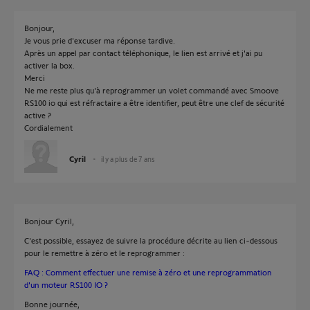
Bonjour,
Je vous prie d'excuser ma réponse tardive.
Après un appel par contact téléphonique, le lien est arrivé et j'ai pu
activer la box.
Merci
Ne me reste plus qu'à reprogrammer un volet commandé avec Smoove
RS100 io qui est réfractaire a être identifier, peut être une clef de sécurité
active ?
Cordialement
Cyril
il y a plus de 7 ans
Bonjour Cyril,
C'est possible, essayez de suivre la procédure décrite au lien ci-dessous
pour le remettre à zéro et le reprogrammer :
FAQ : Comment effectuer une remise à zéro et une reprogrammation
d'un moteur RS100 IO ?
Bonne journée,