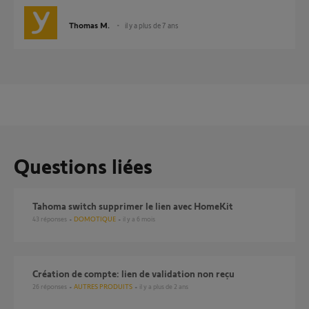
Thomas M.
il y a plus de 7 ans
Questions liées
Tahoma switch supprimer le lien avec HomeKit
43
réponses
DOMOTIQUE
il y a 6 mois
Création de compte: lien de validation non reçu
26
réponses
AUTRES PRODUITS
il y a plus de 2 ans