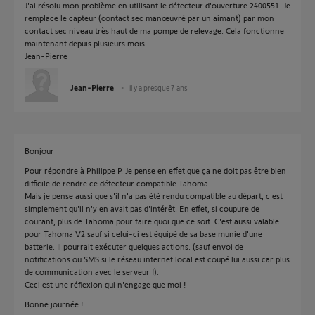
J'ai résolu mon problème en utilisant le détecteur d'ouverture 2400551. Je
remplace le capteur (contact sec manœuvré par un aimant) par mon
contact sec niveau très haut de ma pompe de relevage. Cela fonctionne
maintenant depuis plusieurs mois.
Jean-Pierre
Jean-Pierre
il y a presque 7 ans
Bonjour
Pour répondre à Philippe P. Je pense en effet que ça ne doit pas être bien
difficile de rendre ce détecteur compatible Tahoma.
Mais je pense aussi que s'il n'a pas été rendu compatible au départ, c'est
simplement qu'il n'y en avait pas d'intérêt. En effet, si coupure de
courant, plus de Tahoma pour faire quoi que ce soit. C'est aussi valable
pour Tahoma V2 sauf si celui-ci est équipé de sa base munie d'une
batterie. Il pourrait exécuter quelques actions. (sauf envoi de
notifications ou SMS si le réseau internet local est coupé lui aussi car plus
de communication avec le serveur !).
Ceci est une réflexion qui n'engage que moi !
Bonne journée !