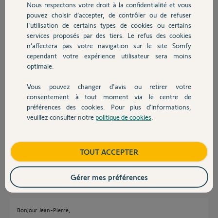
Nous respectons votre droit à la confidentialité et vous
Merci
Chauffage
pouvez choisir d’accepter, de contrôler ou de refuser
l'utilisation de certains types de cookies ou certains
Jean-Pierre
services proposés par des tiers. Le refus des cookies
Autres produits
il y a environ 7 ans
n’affectera pas votre navigation sur le site Somfy
Participer au fil de discussion
cependant votre expérience utilisateur sera moins
optimale.
Vous pouvez changer d'avis ou retirer votre
Réponses
Devis avec un pro
consentement à tout moment via le centre de
préférences des cookies. Pour plus d’informations,
veuillez consulter notre
politique de cookies
.
Contact
Bonjour
c'est une demande qui revient régulièrement.
Seul un Yellow peut vous répondre. Patientez !
Boutique
TOUT ACCEPTER
Jean-Luc B.
il y a environ 7 ans
Gérer mes préférences
Bonjour Jean-Pierre,