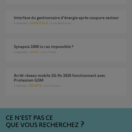
Interface du gestionnaire d'énergie après coupure secteur
4
réponses
DOMOTIQUE
il y a plus d'un an
Synapsia 1000 io raz impossible ?
2
réponses
VOLET
il y a 5 mois
Arrêt réseau mobile 2G fin 2026 fonctionnant avec
Protexiom GSM
1
réponse
SÉCURITÉ
il y a 21 jours
CE N'EST PAS CE
QUE VOUS RECHERCHEZ