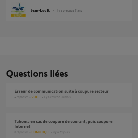
Jean-Luc B.
il y a presque 7 ans
Questions liées
erreur de communication suite à coupure secteur
4
réponses
VOLET
il y a environ un mois
Tahoma en cas de coupure de courant, puis coupure
Internet
8
réponses
DOMOTIQUE
il y a 29 jours