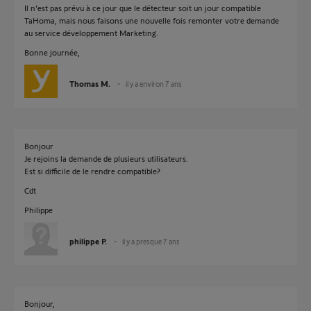
Il n'est pas prévu à ce jour que le détecteur soit un jour compatible
TaHoma, mais nous faisons une nouvelle fois remonter votre demande
au service développement Marketing.
Bonne journée,
Thomas M.
il y a environ 7 ans
Bonjour
Je rejoins la demande de plusieurs utilisateurs.
Est si difficile de le rendre compatible?
Cdt
Philippe
philippe P.
il y a presque 7 ans
Bonjour,