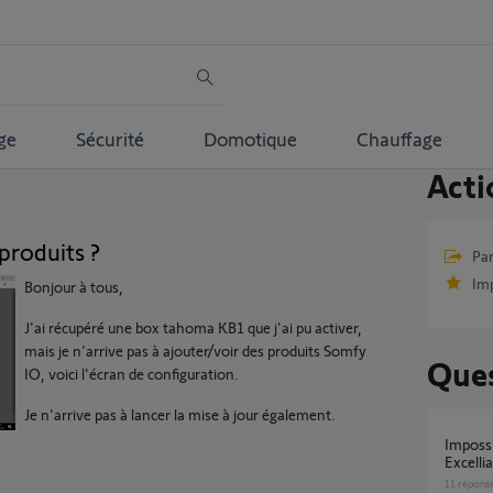
ge
Sécurité
Domotique
Chauffage
Acti
produits ?
Par
Im
Bonjour à tous,
J'ai récupéré une box tahoma KB1 que j'ai pu activer,
mais je n'arrive pas à ajouter/voir des produits Somfy
Ques
IO, voici l'écran de configuration.
Je n'arrive pas à lancer la mise à jour également.
Impossible d'ajouter l'équipement PAC Aféa
Excelli
11
répons