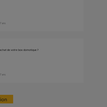
 7 ans
d'achat de votre box domotique ?
 7 ans
sion