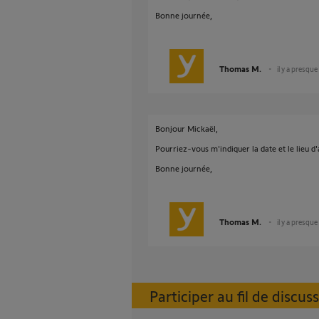
Bonne journée,
Thomas M.
il y a presque
Bonjour Mickaël,
Pourriez-vous m'indiquer la date et le lieu 
Bonne journée,
Thomas M.
il y a presque
Participer au fil de discus