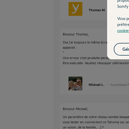
propos
Somfy 
Thomas M.
il y a presque
Vous p
préfér
cookie
Bonjour Thomas,
Oui j'ai toujours le même écran, et si je sou
apparait :
Gér
"
Une erreur s'est produite pendant le proces
être exécutée. Veuillez réessayer ultérieure
Mickael L.
il y a presque 
Bonjour Mickaël,
Un paramètre de votre réseau semble bloque
vous tester en connectant ce Tahoma sur un
un voisin, de la famille, ...) ?