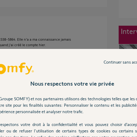
Inter
-2338-5864. Elle n'a a ma connaissance jamais
 quand j'ai créé le compte hier.
Continuer sans ac
7 ans
Nous respectons votre vie privée
Groupe SOMFY) et nos partenaires utilisons des technologies telles que les 
re site pour les finalités suivantes: Personnaliser le contenu et les publicités
otre Tahoma avec nos serveurs, est-ce que le
érience personnalisée et analyser notre trafic.
espectons votre droit à la confidentialité et vous pouvez choisir d’accep
ler ou de refuser l'utilisation de certains types de cookies ou certains s