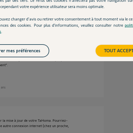
és par des tiers. Le refus des cookies n’affectera pas votre navigation sur 
cependant votre expérience utilisateur sera moins optimale.
 7 ans
ouvez changer d'avis ou retirer votre consentement à tout moment via le ce
ences des cookies. Pour plus d’informations, veuillez consulter notre
poli
s
.
haite lancer une mise à jour, le message suivant
er mes préférences
TOUT ACCEP
sus de mise à jour. La commande n'a pas pu
ment".
7 ans
r la mise à jour de votre TaHoma. Pourriez-
e autre connexion internet (chez un proche,