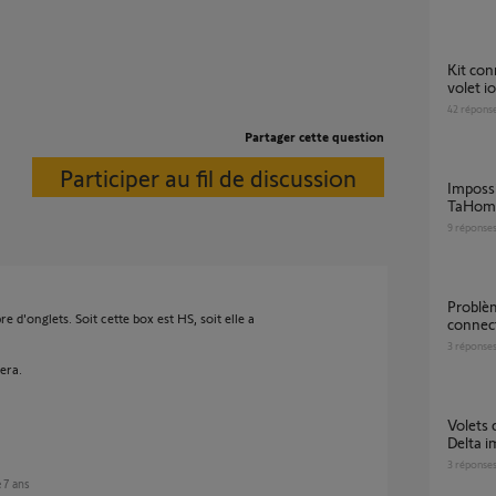
Kit connectivité: impossible ajouter mon
volet i
42
répons
Partager cette question
Participer au fil de discussion
Impossible d’ajouter la pompe à chaleur sur
TaHom
9
réponse
Problèmes ajout volet roulant box
 d'onglets. Soit cette box est HS, soit elle a
connect
3
réponse
era.
Volets connectés précédemment à Freebox
Delta i
3
réponse
e 7 ans