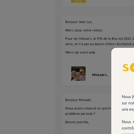
Bonjour Jean Luc,
Merci pour votre retour.
Pour les Yellow's, le PIN de la Box est 0201
servi, et n'a pas eu besoin d'étre réinitialisé
Merci de votre aide.
Mickael L.
il y a presque 
Nous (
Bonjour Mickaël,
sur not
Nous avons relancé un synchronisation de v
une exp
problème persiste ?
Nous r
Bonne journée,
contrô