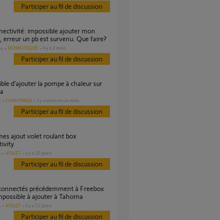
Participer au fil de discussion
o, erreur un pb est survenu. Que faire?
DOMOTIQUE
il y a 3 mois
es
Participer au fil de discussion
a
CHAUFFAGE
il y a environ un mois
s
Participer au fil de discussion
ivity
VOLET
il y a 10 jours
s
Participer au fil de discussion
mpossible à ajouter à Tahoma
VOLET
il y a 11 jours
s
Participer au fil de discussion