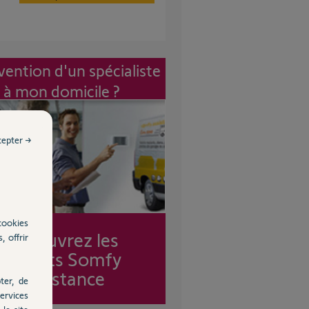
vention d'un spécialiste
à mon domicile ?
cepter →
cookies
Découvrez les
, offrir
forfaits Somfy
Assistance
ter, de
ervices