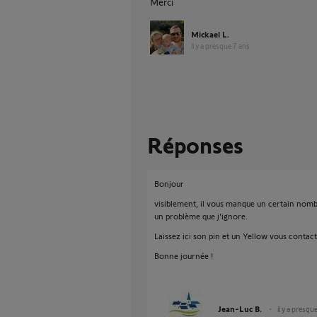
Merci
Mickael L.
il y a presque 7 ans
Réponses
Bonjour
visiblement, il vous manque un certain nombre
un problème que j'ignore.
Laissez ici son pin et un Yellow vous contact
Bonne journée !
Jean-Luc B.
il y a presqu