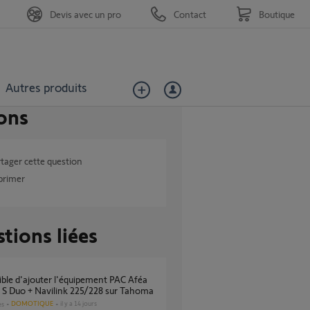
Devis avec un pro
Contact
Boutique
Autres produits
ons
tager cette question
primer
tions liées
a S Duo + Navilink 225/228 sur Tahoma
DOMOTIQUE
il y a 14 jours
es