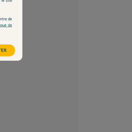
le site
ntre de
tique de
TER