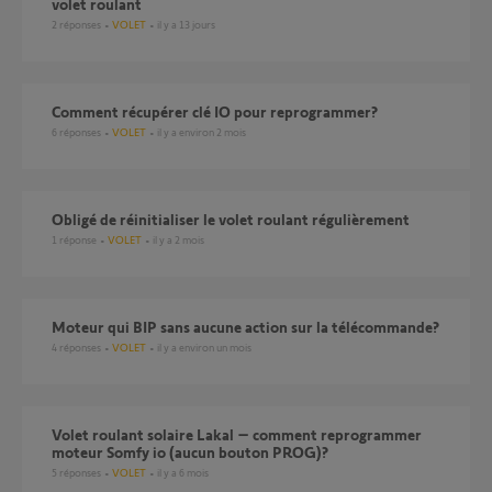
volet roulant
2
réponses
VOLET
il y a 13 jours
Comment récupérer clé IO pour reprogrammer?
6
réponses
VOLET
il y a environ 2 mois
obligé de réinitialiser le volet roulant régulièrement
1
réponse
VOLET
il y a 2 mois
Moteur qui BIP sans aucune action sur la télécommande?
4
réponses
VOLET
il y a environ un mois
Volet roulant solaire Lakal – comment reprogrammer
moteur Somfy io (aucun bouton PROG)?
5
réponses
VOLET
il y a 6 mois