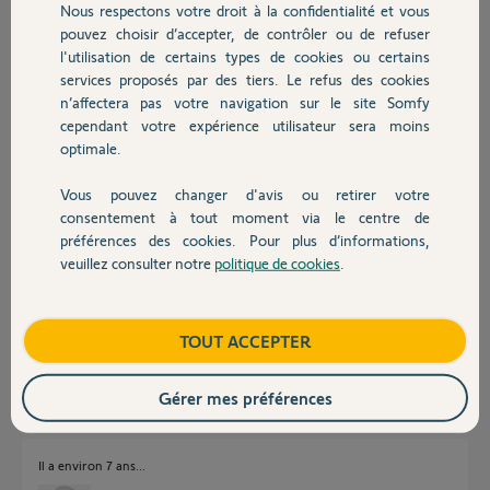
Nous respectons votre droit à la confidentialité et vous
Chauffage
pouvez choisir d’accepter, de contrôler ou de refuser
Dominique G.
l'utilisation de certains types de cookies ou certains
il y a plus de 6 ans
services proposés par des tiers. Le refus des cookies
Autres produits
Participer au fil de discussion
n’affectera pas votre navigation sur le site Somfy
cependant votre expérience utilisateur sera moins
optimale.
Réponses
Vous pouvez changer d'avis ou retirer votre
Devis avec un pro
consentement à tout moment via le centre de
préférences des cookies. Pour plus d’informations,
Bonjour
veuillez consulter notre
politique de cookies
.
Contact
c'est plutôt lié à une panne sur l'électronique. Quel âge a cet appareil ?
Bonne journée !
Boutique
TOUT ACCEPTER
Jean-Luc B.
il y a plus de 6 ans
Gérer mes préférences
Il a environ 7 ans...