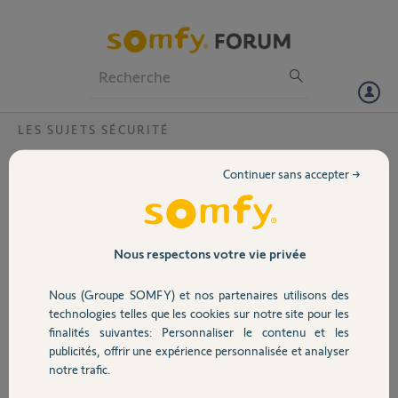
Particuliers
Professionnels
Forum
LES SUJETS SÉCURITÉ
Volet
Changement de pile clavier LCD
Continuer sans accepter →
Bonjour,
Portail
Je dois changer les piles du clavier LCD.
la procédure est elle bien la suivante :
-je désactive la centrale avec la télécommande en appuyant
Garage
Nous respectons votre vie privée
longtemps sur le bouton off.
-J'ouvre le capot du clavier en mojns de 2 minutes.
Nous (Groupe SOMFY) et nos partenaires utilisons des
Est ce qu'il faut que j'ouvre également la centrale pour retirer une pile
Sécurité
technologies telles que les cookies sur notre site pour les
? car changer les piles du clavier va me prendre plus de deux minutes.
finalités suivantes: Personnaliser le contenu et les
Merci.
publicités, offrir une expérience personnalisée et analyser
Christophe
Domotique
notre trafic.
Christophe