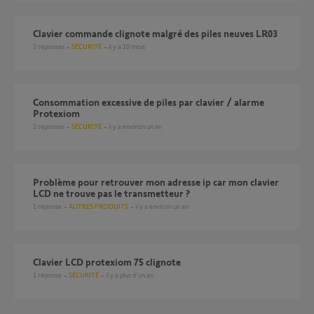
Clavier commande clignote malgré des piles neuves LR03
2
réponses
SÉCURITÉ
il y a 10 mois
Consommation excessive de piles par clavier / alarme
Protexiom
2
réponses
SÉCURITÉ
il y a environ un an
problème pour retrouver mon adresse ip car mon clavier
LCD ne trouve pas le transmetteur ?
1
réponse
AUTRES PRODUITS
il y a environ un an
Clavier LCD protexiom 75 clignote
1
réponse
SÉCURITÉ
il y a plus d'un an