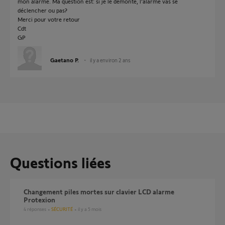
mon alarme. Ma question est: si je le démonte, l'alarme vas se
déclencher ou pas?
Merci pour votre retour
Cdt
GP
Gaetano P.
il y a environ 2 ans
Questions liées
changement piles mortes sur clavier LCD alarme
Protexion
4
réponses
SÉCURITÉ
il y a 5 mois