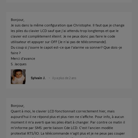
Bonjour,
Je suis dans la même configuration que Christophe. Il faut que je change
les piles du clavier LCD sauf que j'ai attendu trop longtemps et que le
clavier est complètement éteint. Je ne peux donc pas faire le code
utilisateur et appuyer sur OFF (Je n'ai pas de télécommande).
Du coup si j'ouvre le capot est-ce que l'alarme va sonner? Que dois-je
faire ?
Merci d'avance
S. Jacques
Sylvain J.
il y a plus de 2 ans
Bonjour,
Quant à moi, le clavier LCD fonctionnait correctement hier, mais
aujourd'hui il ne répond plus et plus rien ne s'affiche. Pour info, à aucun
moment il m'a averti que les piles était à changer. Par contre ce matin il
m'informe par SMS: perte liaison Cde LCD. C'est l'ancien modèle
protextial RTS/IO. La télécommande n'agit plus et je ne peux pas couper