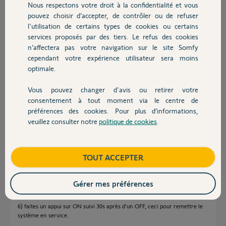
Nous respectons votre droit à la confidentialité et vous
Chauffage
il y a plus de 6 ans
pouvez choisir d’accepter, de contrôler ou de refuser
Participer au fil de discussion
l'utilisation de certains types de cookies ou certains
services proposés par des tiers. Le refus des cookies
Autres produits
n’affectera pas votre navigation sur le site Somfy
cependant votre expérience utilisateur sera moins
Réponses
optimale.
Vous pouvez changer d'avis ou retirer votre
Devis avec un pro
Bonjour,
consentement à tout moment via le centre de
préférences des cookies. Pour plus d’informations,
Comprenez bien que les 2mn concerne la tempo d'ouverture, ensuite
vous avez toute la vie devant vous pour changer les piles.
veuillez consulter notre
politique de cookies
.
Contact
la manip est la suivante via une télécommande.
1) retirez les 2 vis du capot du clavier.
2) appui long sur OFF de la télécommande jusqu'à extinction led + bip
Boutique
TOUT ACCEPTER
centrale.
3) c'est maintenant que vous avez 2mn pour ouvrir le capot.
4) changez les piles en respectant les polarités.
Gérer mes préférences
5) fermez le capot en veillant bien que le switch anti ouverture fasse un
clic à la fermeture.
6) faites un appui sur ON suivi 30s après d'un OFF, ceci pour remettre le
système en service.