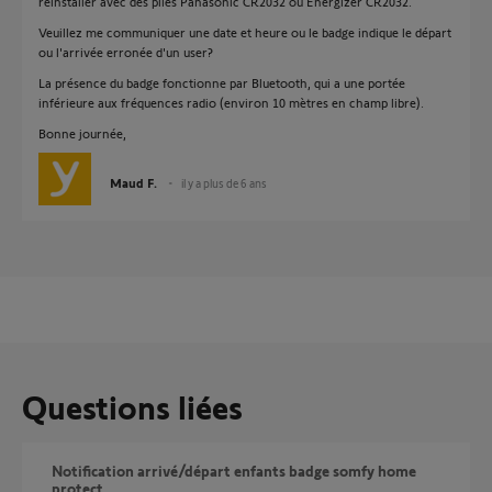
réinstaller avec des piles Panasonic CR2032 ou Energizer CR2032.
Veuillez me communiquer une date et heure ou le badge indique le départ
ou l'arrivée erronée d'un user?
La présence du badge fonctionne par Bluetooth, qui a une portée
inférieure aux fréquences radio (environ 10 mètres en champ libre).
Bonne journée,
Maud F.
il y a plus de 6 ans
Questions liées
Notification arrivé/départ enfants badge somfy home
protect