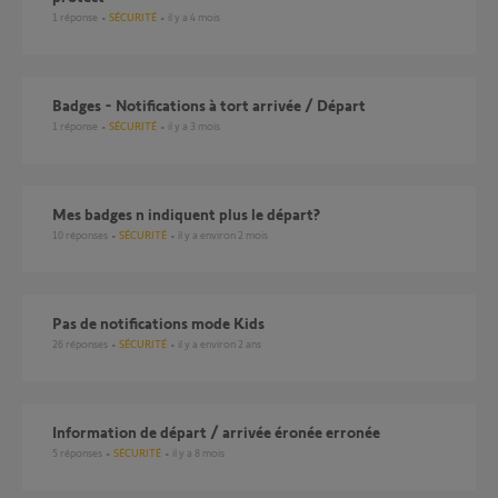
1
réponse
SÉCURITÉ
il y a 4 mois
Badges - Notifications à tort arrivée / Départ
1
réponse
SÉCURITÉ
il y a 3 mois
Mes badges n indiquent plus le départ?
10
réponses
SÉCURITÉ
il y a environ 2 mois
Pas de notifications mode Kids
26
réponses
SÉCURITÉ
il y a environ 2 ans
Information de départ / arrivée éronée erronée
5
réponses
SÉCURITÉ
il y a 8 mois