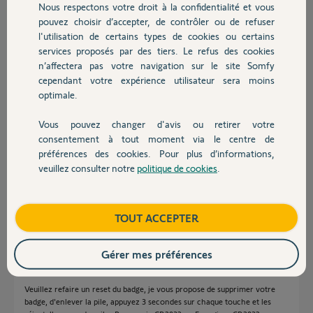
Nous respectons votre droit à la confidentialité et vous
Chauffage
pouvez choisir d’accepter, de contrôler ou de refuser
l'utilisation de certains types de cookies ou certains
en fait je reçois aléatoirement les messages.
Ce matin pas de message quand mon enfant est parti et par contre j'ai
services proposés par des tiers. Le refus des cookies
Autres produits
bien eu l'information de son retour.
n’affectera pas votre navigation sur le site Somfy
mais cela ne fonctionne pas à chaque fois.
cependant votre expérience utilisateur sera moins
Est-ce fiable?
optimale.
D'autre part ce matin j'étais déjà à 10km et mon badge apparaissait
toujours comme étant présent à l'intérieur
Vous pouvez changer d'avis ou retirer votre
Devis avec un pro
consentement à tout moment via le centre de
pas D.
il y a plus de 6 ans
préférences des cookies. Pour plus d’informations,
veuillez consulter notre
politique de cookies
.
Contact
Bonjour Pas,
Boutique
TOUT ACCEPTER
La distance entre le badge et le Link sera l'élément clé s'ils sont éloignés
l'un de l'autre, vous aurez des départs et des arrivées non-stops.
Gérer mes préférences
Si le badge se trouve loin du Link, il faudrait le placer à côté du Link
lorsque vous êtes à la maison.
Veuillez refaire un reset du badge, je vous propose de supprimer votre
badge, d'enlever la pile, appuyez 3 secondes sur chaque touche et les