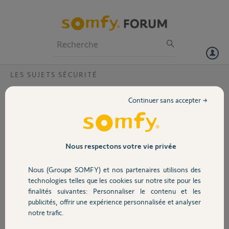
Particuliers
Professionnels
Forum
LES SUJETS SÉCURITÉ
Volet
KIDS notification départ et arrivée
Continuer sans accepter →
bonjour
Portail
j'ai activé le suivi présence kid mais je ne reçois jamais d'alerte lors du
départ de mon enfant je ne vois que son retour .
Garage
Nous respectons votre vie privée
pas D.
il y a plus de 6 ans
Nous (Groupe SOMFY) et nos partenaires utilisons des
Sécurité
Participer au fil de discussion
technologies telles que les cookies sur notre site pour les
finalités suivantes: Personnaliser le contenu et les
publicités, offrir une expérience personnalisée et analyser
Domotique
notre trafic.
Réponses