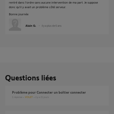
rentré dans l'ordre sans aucune intervention de ma part. Je suppose
donc qu'il y avait un problème côté serveur.
Bonne journée
Alain G.
il y a plus de 6 ans
Questions liées
Problème pour Connecter un boîtier connecter
1
réponse
VOLET
il y a 21 jours