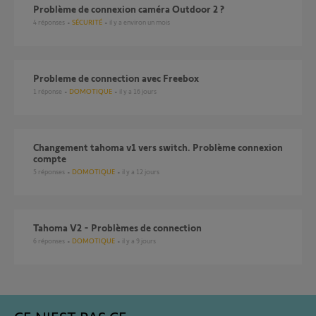
Problème de connexion caméra Outdoor 2 ?
4
réponses
SÉCURITÉ
il y a environ un mois
probleme de connection avec Freebox
1
réponse
DOMOTIQUE
il y a 16 jours
Changement tahoma v1 vers switch. Problème connexion
compte
5
réponses
DOMOTIQUE
il y a 12 jours
Tahoma V2 - Problèmes de connection
6
réponses
DOMOTIQUE
il y a 9 jours