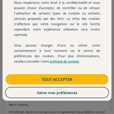
Nous respectons votre droit à la confidentialité et vous
Chauffage
pouvez choisir d’accepter, de contrôler ou de refuser
Réponses
l'utilisation de certains types de cookies ou certains
services proposés par des tiers. Le refus des cookies
Autres produits
n’affectera pas votre navigation sur le site Somfy
Bonjour Alain,
cependant votre expérience utilisateur sera moins
optimale.
Avez-vous essayer d'effectuer une procédure de resynchronisation de
votre Thermostat en suivant la procédure décrite au lien ci-dessous :
Vous pouvez changer d'avis ou retirer votre
FAQ Vidéo : Comment effectuer un RESET de mon TaHoma ?
Devis avec un pro
consentement à tout moment via le centre de
Si oui et que le problème persiste, il faudra prendre contact avec Somfy
préférences des cookies. Pour plus d’informations,
Belgique en charge de votre SAV car je n'aurai pas d'accès à votre
veuillez consulter notre
politique de cookies
.
système.
Contact
Bonne journée,
Boutique
TOUT ACCEPTER
Thomas M.
il y a plus de 6 ans
Gérer mes préférences
Merci Thomas,
Entretemps, durant la nuit qui a suivi le signalement du problème, tout est