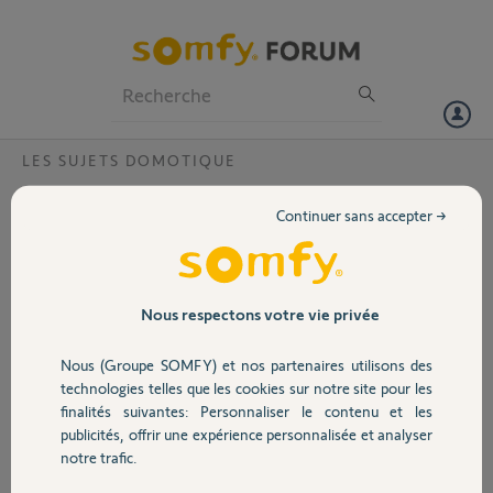
Particuliers
Professionnels
Forum
LES SUJETS DOMOTIQUE
Volet
Problème connexion bis?
Continuer sans accepter →
Bonjour, il y a quelques souci ces derniers temps avec ma box
Portail
Tahoma. Un souci de serveur apparemment réglé, mais depuis cette
après-midi j'accède sans difficulté à la plateforme avec l'app sur mon
smartphone. Par contre sur le site web, je retrouve le dessin de
Garage
Nous respectons votre vie privée
l'habitation mais vide .... plus rien. Que se passe-t-il ? Voici mon PIN
1208-9847-7830 Merci
Nous (Groupe SOMFY) et nos partenaires utilisons des
Sécurité
technologies telles que les cookies sur notre site pour les
Alain G.
finalités suivantes: Personnaliser le contenu et les
il y a plus de 6 ans
publicités, offrir une expérience personnalisée et analyser
Domotique
Participer au fil de discussion
notre trafic.