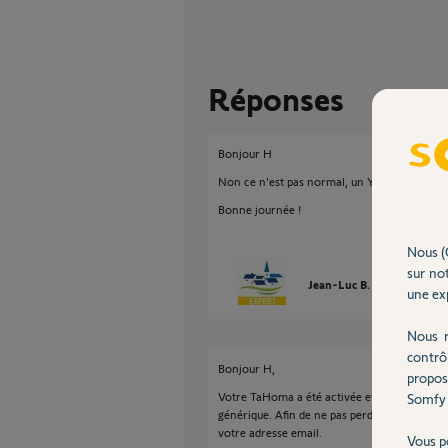
Réponses
Bonjour H
Non ce n'est pas normal, un Yellow vous con
Bonne journée !
Nous (
sur not
Jean-Luc B.
il y a enviro
une exp
Nous r
contrô
Bonjour H,
propos
Votre TaHoma a été activée et programmée pa
Somfy 
générique. Afin de ne pas perdre ces progra
votre adresse email.
Vous p