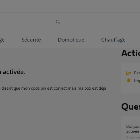
ge
Sécurité
Domotique
Chauffage
Acti
 activée.
Par
Im
 disent que mon code pin est correct mais ma box est déjà
Ques
Bonjour, code PIN correct mais box déjà
activée
5
réponse