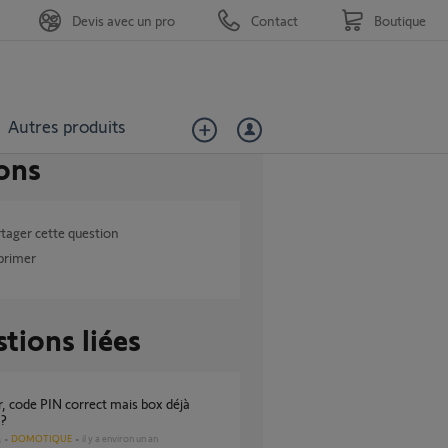
Devis avec un pro
Contact
Boutique
Autres produits
ons
tager cette question
primer
tions liées
 ?
DOMOTIQUE
il y a environ un an
s