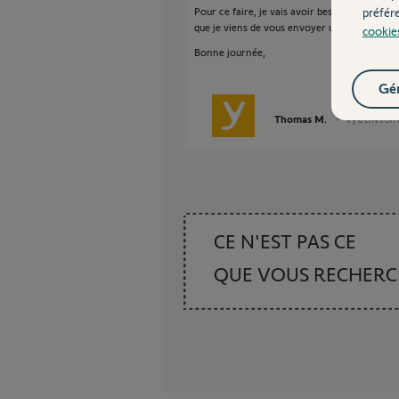
Pour ce faire, je vais avoir besoin d'informa
préfér
que je viens de vous envoyer un email.
cookie
Bonne journée,
Gér
Thomas M.
il y a environ
CE N'EST PAS CE
QUE VOUS RECHER