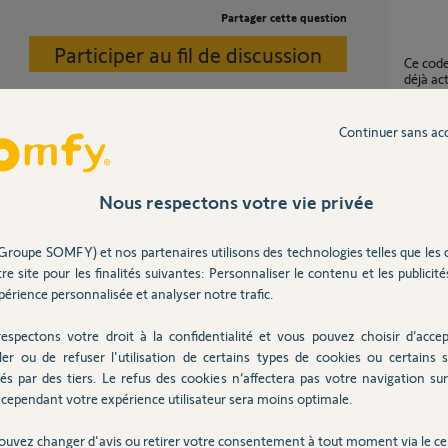
Partager cette question
Participer au fil de discussion
Ce code PIN est correct mais votre box est
déjà ac
53
répons
Ce code PIN est correct mais votre box est
Continuer sans ac
déjà ac
compte
tactera dans le courant de la semaine.
25
répons
Nous respectons votre vie privée
Groupe SOMFY) et nos partenaires utilisons des technologies telles que les 
Votre code pin est correct mais votre box est
déjà ac
re site pour les finalités suivantes: Personnaliser le contenu et les publicités
n 6 ans
39
répons
érience personnalisée et analyser notre trafic.
espectons votre droit à la confidentialité et vous pouvez choisir d’accep
ler ou de refuser l'utilisation de certains types de cookies ou certains s
Ce code PIN est correct mais votre box est
déjà act
és par des tiers. Le refus des cookies n’affectera pas votre navigation sur 
r votre installateur sur une adresse email
cependant votre expérience utilisateur sera moins optimale.
7
réponse
mmations, je vais transférer ce TaHoma sur
ouvez changer d'avis ou retirer votre consentement à tout moment via le ce