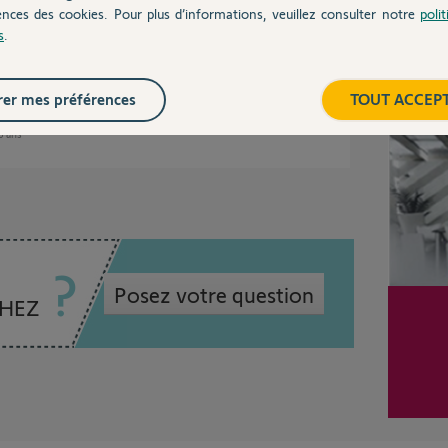
tions personnelles et c'est pour cette raison
ences des cookies. Pour plus d’informations, veuillez consulter notre
poli
s
.
Inter
er mes préférences
TOUT ACCEP
 6 ans
Posez votre question
CHEZ