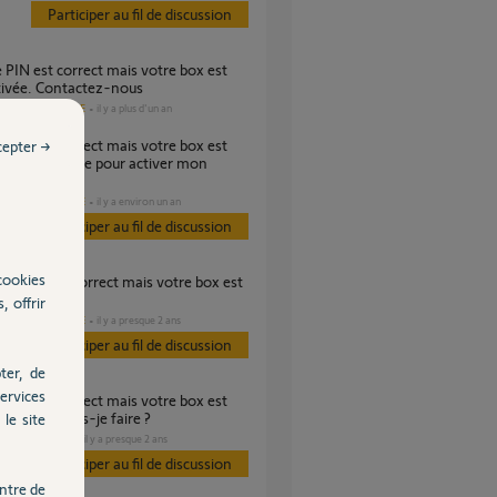
Participer au fil de discussion
tivée. Contactez-nous
DOMOTIQUE
il y a plus d'un an
es
cepter →
tivée quoi faire pour activer mon
?
DOMOTIQUE
il y a environ un an
es
Participer au fil de discussion
cookies
tivée
, offrir
DOMOTIQUE
il y a presque 2 ans
es
Participer au fil de discussion
ter, de
ervices
ivée, que dois-je faire ?
le site
CHAUFFAGE
il y a presque 2 ans
s
Participer au fil de discussion
ntre de