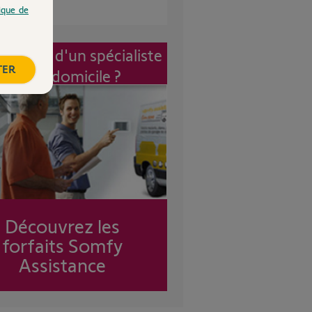
tique de
vention d'un spécialiste
TER
à mon domicile ?
Découvrez les
forfaits Somfy
Assistance