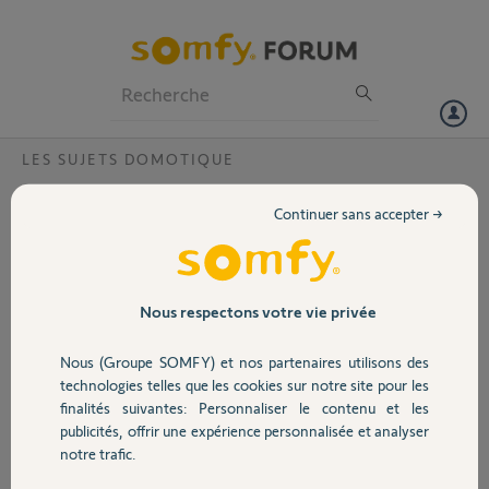
Particuliers
Professionnels
Forum
LES SUJETS DOMOTIQUE
Volet
Problème micro platine de rue V500
Continuer sans accepter →
Bonjour, je viens d'installer mon visiophone V500 tout neuf et tout
Portail
fonctionne parfaitement hors mis le micro de la platine de rue. je
n'entends rien de ce que la personne dit dans la rue. le haut parleur de
la platine de rue fonctionne ainsi que celui de l'écran (sonnerie
Garage
Nous respectons votre vie privée
fonctionne)
avez vous déjà eu ce problème ?
Nous (Groupe SOMFY) et nos partenaires utilisons des
Sécurité
technologies telles que les cookies sur notre site pour les
Laurent
finalités suivantes: Personnaliser le contenu et les
il y a environ 6 ans
publicités, offrir une expérience personnalisée et analyser
Domotique
Participer au fil de discussion
notre trafic.