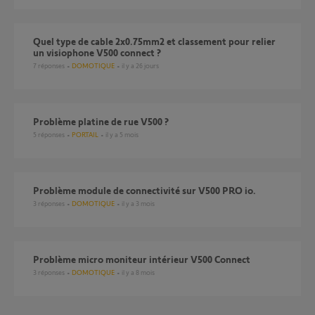
Quel type de cable 2x0.75mm2 et classement pour relier
un visiophone V500 connect ?
7
réponses
DOMOTIQUE
il y a 26 jours
Problème platine de rue V500 ?
5
réponses
PORTAIL
il y a 5 mois
Problème module de connectivité sur V500 PRO io.
3
réponses
DOMOTIQUE
il y a 3 mois
Problème micro moniteur intérieur V500 Connect
3
réponses
DOMOTIQUE
il y a 8 mois