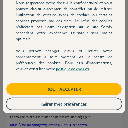
Nous respectons votre droit à la confidentialité et vous
Chauffage
pouvez choisir d’accepter, de contrôler ou de refuser
Réponses
l'utilisation de certains types de cookies ou certains
services proposés par des tiers. Le refus des cookies
Autres produits
n’affectera pas votre navigation sur le site Somfy
Bonjour,
cependant votre expérience utilisateur sera moins
optimale.
Avez-vous monté le volume sur le moniteur interne ?
Vous pouvez changer d'avis ou retirer votre
Richy C.
il y a environ 6 ans
Devis avec un pro
consentement à tout moment via le centre de
préférences des cookies. Pour plus d’informations,
veuillez consulter notre
politique de cookies
.
Contact
Le volume sur le moniteur interne est a fond
Boutique
TOUT ACCEPTER
Laurent
il y a environ 6 ans
Gérer mes préférences
Le trou de micro sur la platine de rue est bien dégagé ?
https://forum.somfy.fr/questions/919463-rencontre-