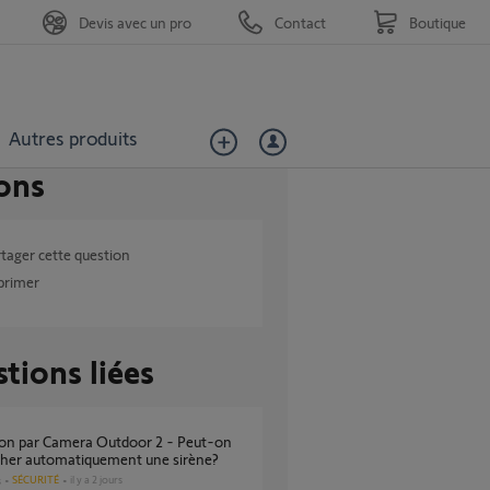
Devis avec un pro
Contact
Boutique
Autres produits
ons
tager cette question
primer
tions liées
cher automatiquement une sirène?
SÉCURITÉ
il y a 2 jours
s