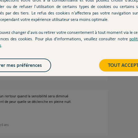
ler ou de refuser l'utilisation de certains types de cookies ou certains s
és par des tiers. Le refus des cookies n’affectera pas votre navigation sur 
'ai eu aucune notification pour le
cependant votre expérience utilisateur sera moins optimale.
rieure. C'est peut être du à une vibration
ouvez changer d'avis ou retirer votre consentement à tout moment via le ce
ences des cookies. Pour plus d’informations, veuillez consulter notre
poli
s
.
er mes préférences
TOUT ACCEP
 6 ans
n rertour quand la sensibilité sera diminué
ant de peur quelle se déclenche en pleine nuit.
e 6 ans