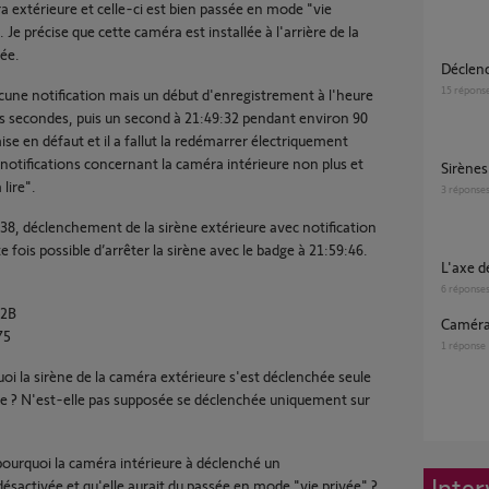
 extérieure et celle-ci est bien passée en mode "vie
 Je précise que cette caméra est installée à l'arrière de la
rée.
Décle
15
répons
aucune notification mais un début d'enregistrement à l'heure
s secondes, puis un second à 21:49:32 pendant environ 90
ise en défaut et il a fallut la redémarrer électriquement
 notifications concernant la caméra intérieure non plus et
Sirène
lire".
3
réponse
:38, déclenchement de la sirène extérieure avec notification
te fois possible d’arrêter la sirène avec le badge à 21:59:46.
L'axe
6
réponse
A2B
Camér
75
1
réponse
oi la sirène de la caméra extérieure s'est déclenchée seule
ivée ? N'est-elle pas supposée se déclenchée uniquement sur
pourquoi la caméra intérieure à déclenché un
Inter
désactivée et qu'elle aurait du passée en mode "vie privée" ?