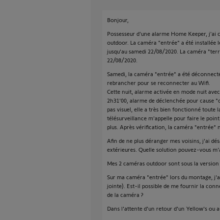
Bonjour,
Possesseur d'une alarme Home Keeper, j'ai 
outdoor. La caméra "entrée" a été installée 
jusqu'au samedi 22/08/2020. La caméra "terra
22/08/2020.
Samedi, la caméra "entrée" a été déconnectée
rebrancher pour se reconnecter au Wifi.
Cette nuit, alarme activée en mode nuit avec
2h31'00, alarme de déclenchée pour cause 
pas visuel, elle a très bien fonctionné toute 
télésurveillance m'appelle pour faire le poi
plus. Après vérification, la caméra "entrée" 
Afin de ne plus déranger mes voisins, j'ai d
extérieures. Quelle solution pouvez-vous m'
Mes 2 caméras outdoor sont sous la version 2
Sur ma caméra "entrée" lors du montage, j'ai
jointe). Est-il possible de me fournir la c
de la caméra ?
Dans l'attente d'un retour d'un Yellow's ou a