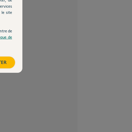
ervices
le site
ntre de
tique de
TER