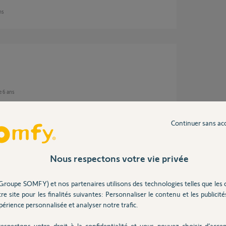
ns
e 6 ans
Continuer sans ac
ous.
Nous respectons votre vie privée
Groupe SOMFY) et nos partenaires utilisons des technologies telles que les 
re site pour les finalités suivantes: Personnaliser le contenu et les publicités
ns
érience personnalisée et analyser notre trafic.
espectons votre droit à la confidentialité et vous pouvez choisir d’accep