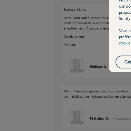
contrô
Bonjour Maud,
propos
Merci pour votre retour. Me concernant, je n
Somfy 
déclenchement de la sirène de la caméra exté
effectivement. A suivre, merci.
Vous p
Cordialement,
préfér
cookie
Philippe
Gér
Philippe G.
il y a presque
Merci Maud, je suppose que vous nous ferez u
car j ai désactivé l autoprotection en attend
Matthieu D.
il y a presqu