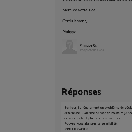
Merci de votre aide.
Cordialement,
Philippe.
Philippe G.
il y a presque 6 ans
Réponses
Bonjour, j ai également un problème de dé
extérieure. L alarme se met en route et je r
camera a été déplacée alors que non...
Pouvez vous abaisser sa sensibilité.
Merci d avance.