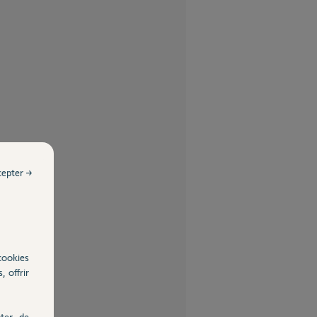
cepter →
cookies
, offrir
ter, de