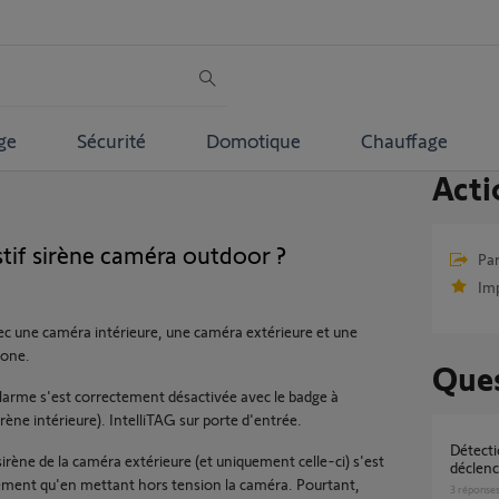
ge
Sécurité
Domotique
Chauffage
Acti
if sirène caméra outdoor ?
Par
Im
ec une caméra intérieure, une caméra extérieure et une
hone.
Ques
'alarme s'est correctement désactivée avec le badge à
irène intérieure). IntelliTAG sur porte d'entrée.
Détection par Camera Outdoor 2 - Peut-on
irène de la caméra extérieure (et uniquement celle-ci) s'est
déclen
rement qu'en mettant hors tension la caméra. Pourtant,
3
réponse