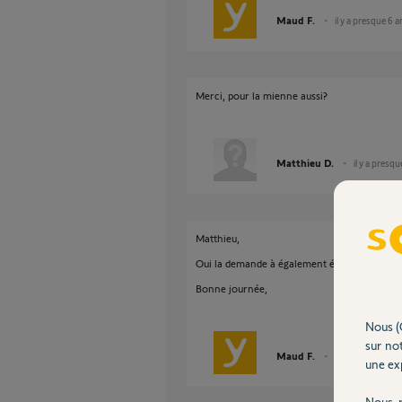
Maud F.
il y a presque 6 a
Merci, pour la mienne aussi?
Matthieu D.
il y a presqu
Matthieu,
Oui la demande à également été faite pour v
Bonne journée,
Nous (
sur not
Maud F.
il y a presque 6 a
une exp
Nous r