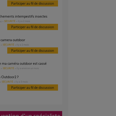
Participer au fil de discussion
nchements intempestifs insectes
SÉCURITÉ
il y a 2 mois
es
Participer au fil de discussion
s camera outdoor
SÉCURITÉ
il y a 2 mois
s
Participer au fil de discussion
 de ma caméra outdoor est cassé
SÉCURITÉ
il y a environ un mois
s
a Outdoor2 ?
SÉCURITÉ
il y a 3 mois
Participer au fil de discussion
vention d'un spécialiste