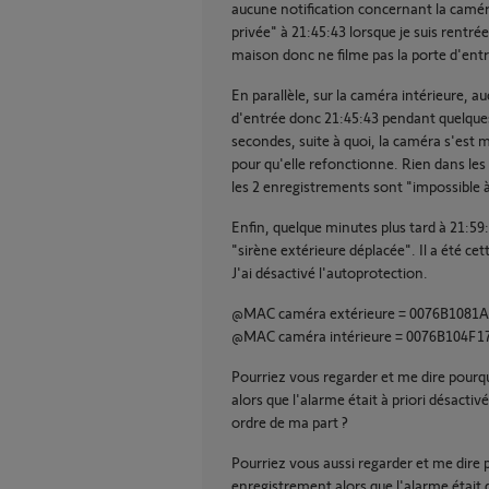
aucune notification concernant la caméra
privée" à 21:45:43 lorsque je suis rentrée.
maison donc ne filme pas la porte d'ent
En parallèle, sur la caméra intérieure, 
d'entrée donc 21:45:43 pendant quelque
secondes, suite à quoi, la caméra s'est m
pour qu'elle refonctionne. Rien dans les
les 2 enregistrements sont "impossible à 
Enfin, quelque minutes plus tard à 21:59
"sirène extérieure déplacée". Il a été cet
J'ai désactivé l'autoprotection.
@MAC caméra extérieure = 0076B1081
@MAC caméra intérieure = 0076B104F1
Pourriez vous regarder et me dire pourqu
alors que l'alarme était à priori désact
ordre de ma part ?
Pourriez vous aussi regarder et me dire 
enregistrement alors que l'alarme était 