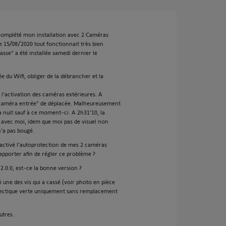
complété mon installation avec 2 Caméras
le 15/08/2020 tout fonctionnait très bien
sse" a été installée samedi dernier le
 du Wifi, obliger de la débrancher et la
 l'activation des caméras extérieures. A
"caméra entrée" de déplacée. Malheureusement
la nuit sauf à ce moment-ci. A 2h31'10, la
nt avec moi, idem que moi pas de visuel non
n'a pas bougé.
ésactivé l'autoprotection de mes 2 caméras
apporter afin de régler ce problème ?
.0.0, est-ce la bonne version ?
 une des vis qui a cassé (voir photo en pièce
onnectique verte uniquement sans remplacement
utres.