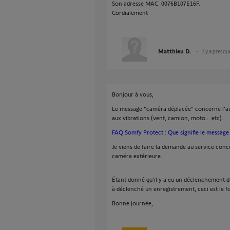
Son adresse MAC: 0076B107E16F.
Cordialement
Matthieu D.
il y a presqu
Bonjour à vous,
Le message "caméra déplacée" concerne l'aut
aux vibrations (vent, camion, moto... etc).
FAQ Somfy Protect : Que signifie le message 
Je viens de faire la demande au service conce
caméra extérieure.
Étant donné qu'il y a eu un déclenchement dû
à déclenché un enregistrement, ceci est le
Bonne journée,