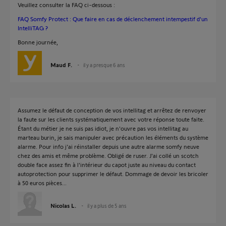
Veuillez consulter la FAQ ci-dessous :
FAQ Somfy Protect : Que faire en cas de déclenchement intempestif d'un
IntelliTAG ?
Bonne journée,
Maud F.
il y a presque 6 ans
Assumez le défaut de conception de vos intellitag et arrêtez de renvoyer
la faute sur les clients systématiquement avec votre réponse toute faite.
Étant du métier je ne suis pas idiot, je n'ouvre pas vos intellitag au
marteau burin, je sais manipuler avec précaution les éléments du système
alarme. Pour info j'ai réinstaller depuis une autre alarme somfy neuve
chez des amis et même problème. Obligé de ruser. J'ai collé un scotch
double face assez fin à l'intérieur du capot juste au niveau du contact
autoprotection pour supprimer le défaut. Dommage de devoir les bricoler
à 50 euros pièces...
Nicolas L.
il y a plus de 5 ans