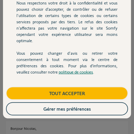
Participer au fil de discussion
Nous respectons votre droit à la confidentialité et vous
Chauffage
pouvez choisir d’accepter, de contrôler ou de refuser
l'utilisation de certains types de cookies ou certains
services proposés par des tiers. Le refus des cookies
Autres produits
Réponses
n’affectera pas votre navigation sur le site Somfy
cependant votre expérience utilisateur sera moins
optimale.
Bonjour Nicolas
Le problème n'est pas récurent mais apparait si on force l'ouverture des
Vous pouvez changer d'avis ou retirer votre
capots en passant l'ongle entre le boitier et le capot.
Devis avec un pro
consentement à tout moment via le centre de
Pour ne pas endommager les pattes de fixation il faut presser fortement
préférences des cookies. Pour plus d’informations,
sur le coté du capot et le faire basculer et inversement pour le remettre.
veuillez consulter notre
politique de cookies
.
Si vous respecté cette procédure pour les nouveaux capots, ça
Contact
fonctionnera, sinon au prochain changement de pile le problème
réapparaitra.
Attendez qu'un Yello prenne en compte votre demande.
Boutique
TOUT ACCEPTER
JACKY M.
il y a presque 6 ans
Gérer mes préférences
Bonjour Nicolas,