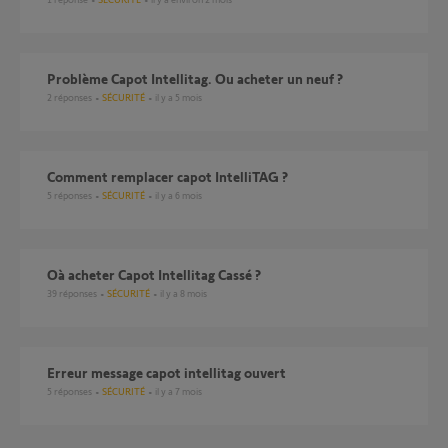
Problème Capot Intellitag. Ou acheter un neuf ?
2
réponses
SÉCURITÉ
il y a 5 mois
Comment remplacer capot IntelliTAG ?
5
réponses
SÉCURITÉ
il y a 6 mois
Oà acheter Capot Intellitag Cassé ?
39
réponses
SÉCURITÉ
il y a 8 mois
Erreur message capot intellitag ouvert
5
réponses
SÉCURITÉ
il y a 7 mois