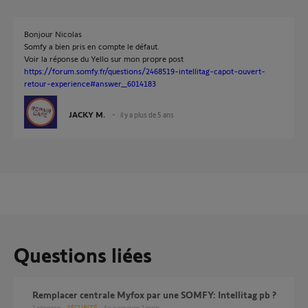
Bonjour Nicolas
Somfy a bien pris en compte le défaut.
Voir la réponse du Yello sur mon propre post
https://forum.somfy.fr/questions/2468519-intellitag-capot-ouvert-
retour-experience#answer_6014183
JACKY M.
il y a plus de 5 ans
Questions liées
Remplacer centrale Myfox par une SOMFY: Intellitag pb ?
1
réponse
SÉCURITÉ
il y a environ 2 mois