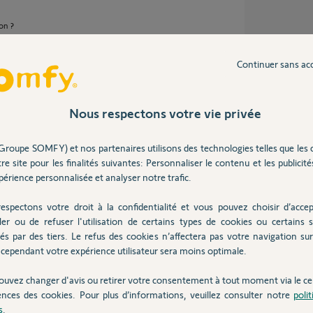
on ?
Continuer sans ac
e 6 ans
Nous respectons votre vie privée
Groupe SOMFY) et nos partenaires utilisons des technologies telles que les 
est à environ 2m10
re site pour les finalités suivantes: Personnaliser le contenu et les publicités
érience personnalisée et analyser notre trafic.
espectons votre droit à la confidentialité et vous pouvez choisir d’accep
e 6 ans
ler ou de refuser l'utilisation de certains types de cookies ou certains s
és par des tiers. Le refus des cookies n’affectera pas votre navigation sur 
cependant votre expérience utilisateur sera moins optimale.
éfaillant.
ouvez changer d'avis ou retirer votre consentement à tout moment via le ce
ontactée par un Yellow pour confirmation (ou
ences des cookies. Pour plus d’informations, veuillez consulter notre
poli
procédure de SAV.
s
.