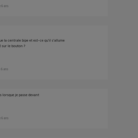
e 6 ans
 la centrale bipe et est-ce qu'il s'allume
 sur le bouton ?
e 6 ans
s lorsque je passe devant
e 6 ans