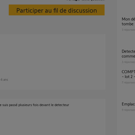
Participer au fil de discussion
Mon détecteur de mouvement se décolle et
tombe
3
réponse
Detecteur de mouvement défectueux
commen
3
réponse
COMPTABILITE DU détecteur de mouvement
- lot 2
e 6 ans
7
réponse
empla
e suis passé plusieurs fois devant le detecteur
9
réponse