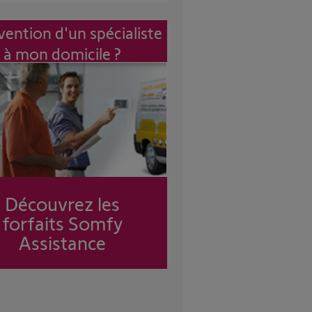
vention d'un spécialiste
à mon domicile ?
Découvrez les
forfaits Somfy
Assistance