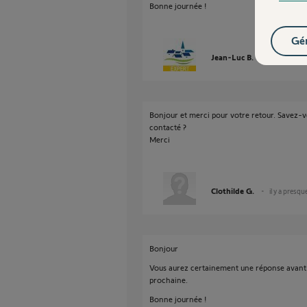
Bonne journée !
Gér
Jean-Luc B.
il y a presqu
Bonjour et merci pour votre retour. Savez-vo
contacté ?
Merci
Clothilde G.
il y a presqu
Bonjour
Vous aurez certainement une réponse avant l
prochaine.
Bonne journée !