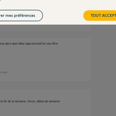
er mes préférences
TOUT ACCEP
e 6 ans
us dans quel délai approximatif je vais être
e 6 ans
a fin de la semaine. Sinon, début de semaine