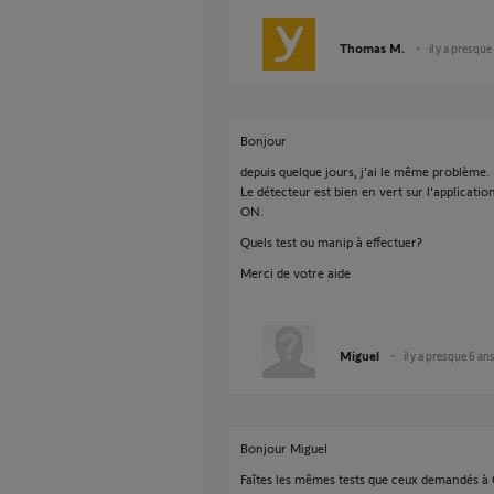
Thomas M.
il y a presque
Bonjour
depuis quelque jours, j'ai le même problème.
Le détecteur est bien en vert sur l'applicatio
ON.
Quels test ou manip à effectuer?
Merci de votre aide
Miguel
il y a presque 6 an
Bonjour Miguel
Faîtes les mêmes tests que ceux demandés à C