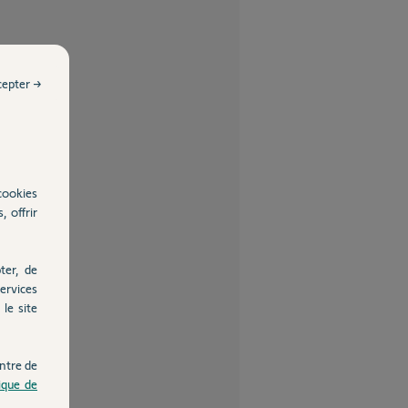
cepter →
cookies
, offrir
ter, de
ervices
le site
ntre de
tique de