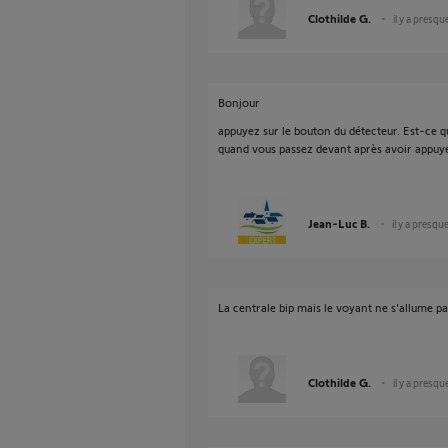
Clothilde G.
il y a presqu
Bonjour
appuyez sur le bouton du détecteur. Est-ce que
quand vous passez devant après avoir appuyé
Jean-Luc B.
il y a presqu
La centrale bip mais le voyant ne s'allume pa
Clothilde G.
il y a presqu