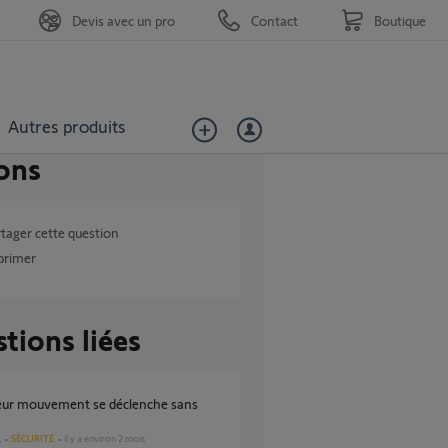
Devis avec un pro
Contact
Boutique
Autres produits
ons
tager cette question
primer
tions liées
SÉCURITÉ
il y a environ 2 mois
s