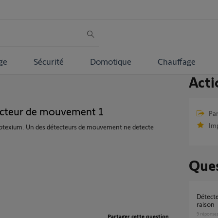
ge
Sécurité
Domotique
Chauffage
Acti
cteur de mouvement 1
Par
Im
 protexium. Un des détecteurs de mouvement ne detecte
Ques
Détecteur mouvement se déclenche sans
raison
9
réponse
Partager cette question