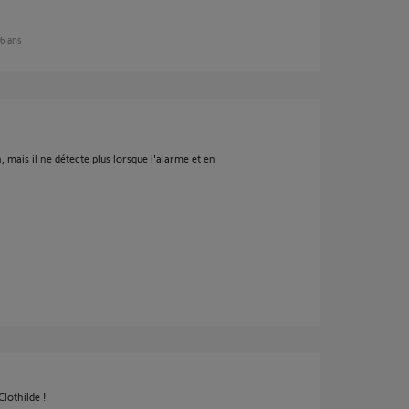
 6 ans
n, mais il ne détecte plus lorsque l'alarme et en
s
lothilde !