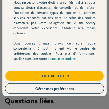
Nous respectons votre droit à la confidentialité et vous
Chauffage
Réponses
pouvez choisir d’accepter, de contrôler ou de refuser
l'utilisation de certains types de cookies ou certains
services proposés par des tiers. Le refus des cookies
Autres produits
Bonjour Olg,
n’affectera pas votre navigation sur le site Somfy
cependant votre expérience utilisateur sera moins
Cet ordre là n'a pas d'importance, il suffit de se laisser guider par
optimale.
l'application dans le menu "Configuration" de cette dernière.
Bonne journée,
Vous pouvez changer d'avis ou retirer votre
Devis avec un pro
consentement à tout moment via le centre de
Thomas M.
il y a presque 6 ans
préférences des cookies. Pour plus d’informations,
veuillez consulter notre
politique de cookies
.
Contact
Boutique
TOUT ACCEPTER
Gérer mes préférences
Questions liées