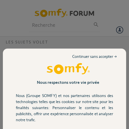
Particuliers
Professionnels
Forum
LES SUJETS VOLET
Volet
Connexoon /volets
Continuer sans accepter →
Bonjour
Portail
En mettant en route la boxe connexoon, j ai activé le boitier avant
enregistrer les produits. Pouvez vous m aider enregistrer mes
télécommandes
Garage
Nous respectons votre vie privée
Merci
Nous (Groupe SOMFY) et nos partenaires utilisons des
Sécurité
Olg D.
technologies telles que les cookies sur notre site pour les
il y a presque 6 ans
finalités suivantes: Personnaliser le contenu et les
Participer au fil de discussion
publicités, offrir une expérience personnalisée et analyser
Domotique
notre trafic.