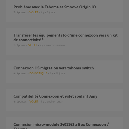
Problème avec la Tahoma et Smoove Origin IO
2
réponses
VOLET
il y a 6 jours
Transférer les équipements Io d'une connexoon vers un kit
de connectivité ?
1
réponse
VOLET
il y a environ un mois
Connexoon HS migration vers tahoma switch
4
réponses
DOMOTIQUE
il y a 14 jours
Compatibilité Connexoon et volet roulant Amy
4
réponses
VOLET
il y a environ un an
Connexion micro-module 2401162 à Box Connexoon /
Tahoma