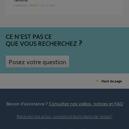
2
réponses
VOLET
il y a 4 mois
CE N'EST PAS CE
QUE VOUS RECHERCHEZ
Posez votre question
Haut de page
Besoin d’assistance ?
Consultez nos vidéos, notices et FAQ
Recevez nos actus, conseils et bons plans par email !