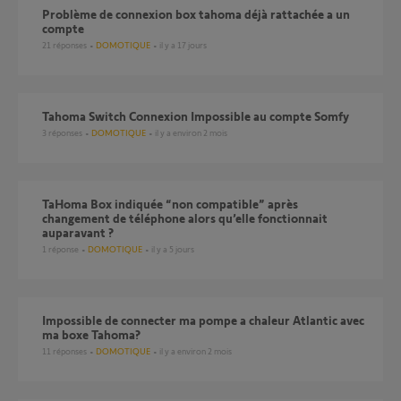
Problème de connexion box tahoma déjà rattachée a un
compte
21
réponses
DOMOTIQUE
il y a 17 jours
Tahoma Switch Connexion Impossible au compte Somfy
3
réponses
DOMOTIQUE
il y a environ 2 mois
TaHoma Box indiquée “non compatible” après
changement de téléphone alors qu’elle fonctionnait
auparavant ?
1
réponse
DOMOTIQUE
il y a 5 jours
Impossible de connecter ma pompe a chaleur Atlantic avec
ma boxe Tahoma?
11
réponses
DOMOTIQUE
il y a environ 2 mois