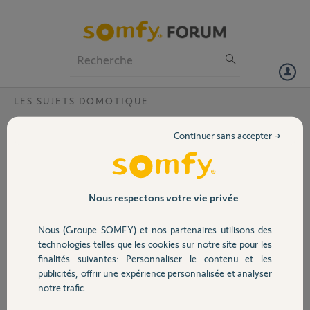
Particuliers
Professionnels
Forum
LES SUJETS DOMOTIQUE
Volet
Problème de connection Box Tahoma avec
Continuer sans accepter →
douille connectée
Portail
Bonjour,
J'ai une box Tahoma avec 2 équipements RTS : un volet et une
Garage
douille.
Nous respectons votre vie privée
Depuis quelques temps, j'ai des problèmes avec la douille qui ne
s'allume pas et ne s'éteint pas systématiquement à partir des
Nous (Groupe SOMFY) et nos partenaires utilisons des
Sécurité
scénarios.
technologies telles que les cookies sur notre site pour les
J'ai donc décidé de réinitialiser la box.
finalités suivantes: Personnaliser le contenu et les
Depuis, avec la box, le volet fonctionne très bien, par contre
publicités, offrir une expérience personnalisée et analyser
Domotique
impossible de faire refonctionner la douille...
notre trafic.
La douille fonctionne très bien à partir d'une télécommande
simplement.