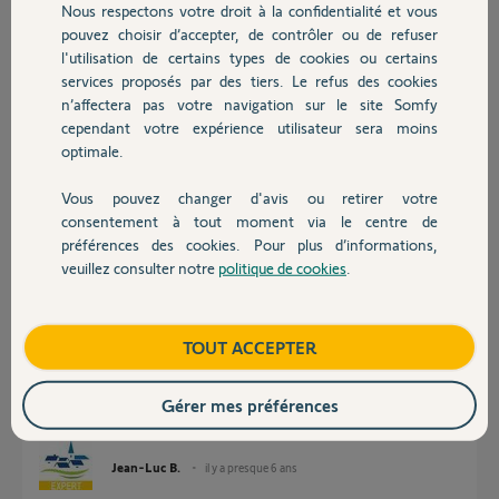
Nous respectons votre droit à la confidentialité et vous
Chauffage
Merci pour votre aide !
pouvez choisir d’accepter, de contrôler ou de refuser
l'utilisation de certains types de cookies ou certains
Jérôme
services proposés par des tiers. Le refus des cookies
Autres produits
il y a presque 6 ans
n’affectera pas votre navigation sur le site Somfy
Participer au fil de discussion
cependant votre expérience utilisateur sera moins
optimale.
Vous pouvez changer d'avis ou retirer votre
Réponses
Devis avec un pro
consentement à tout moment via le centre de
préférences des cookies. Pour plus d’informations,
veuillez consulter notre
politique de cookies
.
Contact
Bonjour
Vous pouvez réinitialiser la douille. (appui sur son bouton jusqu'à
extinction du voyant).
Boutique
TOUT ACCEPTER
Il faut aussi éloigner le Tahoma de toutes sources polluantes (PC, TV, box
internet, relais wifi ....)
Gérer mes préférences
Bonne journée !
Jean-Luc B.
il y a presque 6 ans