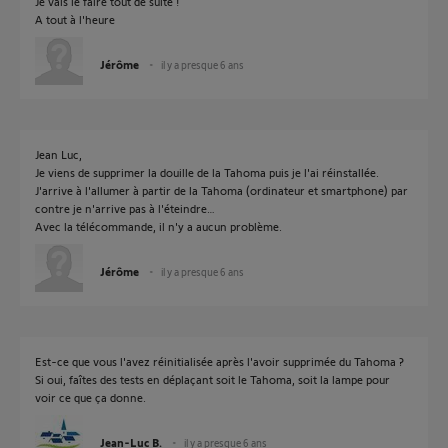
Je vais le faire tout de suite !
A tout à l'heure
Jérôme
il y a presque 6 ans
Jean Luc,
Je viens de supprimer la douille de la Tahoma puis je l'ai réinstallée.
J'arrive à l'allumer à partir de la Tahoma (ordinateur et smartphone) par
contre je n'arrive pas à l'éteindre…
Avec la télécommande, il n'y a aucun problème.
Jérôme
il y a presque 6 ans
Est-ce que vous l'avez réinitialisée après l'avoir supprimée du Tahoma ?
Si oui, faîtes des tests en déplaçant soit le Tahoma, soit la lampe pour
voir ce que ça donne.
Jean-Luc B.
il y a presque 6 ans