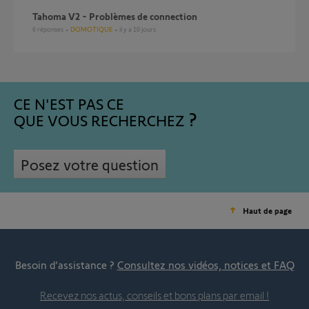
Tahoma V2 - Problèmes de connection
6
réponses
DOMOTIQUE
il y a 10 jours
CE N'EST PAS CE
QUE VOUS RECHERCHEZ
Posez votre question
Haut de page
Besoin d’assistance ?
Consultez nos vidéos, notices et FAQ
Recevez nos actus, conseils et bons plans par email !