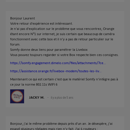
Bonjour Laurent
Votre retour d'expérience est intéressant.
Je n'ai pas d'explication sur le problème que vous rencontrez, Orange
étant encore N°1 sur internet, je suis certain que beaucoup de caméra
fonctionnent avec cette box et il n'y a pas de retour particulier sur le
forum.
Somfy donne deux liens pour paramétrer la Livebox
Vous pouvez toujours regarder si votre Box respecte bien ces consignes.
https://somfy.engagement.dimelo.com/files/attachments/7ce...
https://assistance.orange.fr/livebox-modem/toutes-les-liv...
Maintenant ce qui est certain c'est que le matériel Somfy n'intègre pas à
ce jour la norme 802.11s WIFI 6
JACKY M.
il y a plus de 5 ans
Bonjour, j’ai le même problème depuis près d’un an. Je désespère, j’ai
essayé plusieurs réglages mais rien n’y fait. J’ai 4 routeurs :