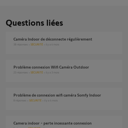
Questions liées
Caméra Indoor de déconnecte régulièrement
38
réponses
SÉCURITÉ
il y a 4 mois
Problème connexion Wifi Caméra Outdoor
23
réponses
SÉCURITÉ
il y a 3 mois
Problème de connexion wifi caméra Somfy Indoor
8
réponses
SÉCURITÉ
il y a 4 mois
Camera indoor - perte incessante connexion