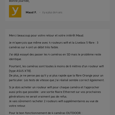
Bonne journée,
Maud F.
il y a plus de 4 ans
Merci beaucoup pour votre retour et votre intérêt Maud.
Je m'aperçois que même avec 4 routeurs wifi et la Livebox 5 fibre : 3
caméras sur 4 ont un débit très faible.
J’ai déjà essayé des passer les 4 caméras en SD mais le problème reste
identique.
Pourtant, les caméras sont toutes à moins de 6 mètres d'un routeur wifi
(type ASUS XT8).
De plus, je ne pense pas qu'il y ai plus rapide que la fibre Orange pour un
particulier. Les tests de vitesse que j'ai réalisé semble correct également.
Si je dois acheter un routeur wifi pour chaque caméra et l’approcher
aussi près que possible : une sortie filaire Ethernet sur vos prochaines
générations ne serait vraiment pas de refus.
Je vais sûrement racheter 2 routeurs wifi supplémentaires au vue de
votre retour.
Pour le bon fonctionnement de 4 caméras OUTDOOR :