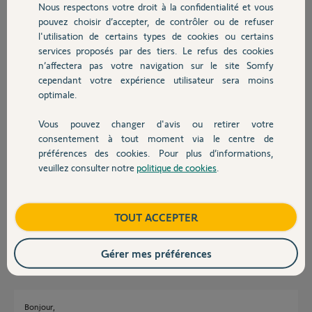
Nous respectons votre droit à la confidentialité et vous
Qui peut m'aider à résoudre le problème ? Merci d'avance.
Chauffage
pouvez choisir d’accepter, de contrôler ou de refuser
l'utilisation de certains types de cookies ou certains
Laurent G.
services proposés par des tiers. Le refus des cookies
Autres produits
il y a plus de 5 ans
n’affectera pas votre navigation sur le site Somfy
cependant votre expérience utilisateur sera moins
optimale.
Réponses
Vous pouvez changer d'avis ou retirer votre
Devis avec un pro
consentement à tout moment via le centre de
préférences des cookies. Pour plus d’informations,
Bonsoir Laurent
veuillez consulter notre
politique de cookies
.
Il faut vérifier avec les outils disponibles dans le lien ci dessous, si un
Contact
voisin sympa ne vient pas d'installer sur le même canal que vous un
router de gamer avec une puissance qui écrase votre propre wifi.
https://support.somfyprotect.com/hc/fr/articles/360001317...
Boutique
TOUT ACCEPTER
JACKY M.
il y a plus de 5 ans
Gérer mes préférences
Bonjour,