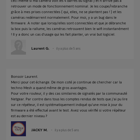
ceci même si ma caméra voit les 4 barres du signal ) et n'arrive pas à
retrouver un mode de fonctionnement nominal. Je les coupe/rebranche
grâce à mes prises connectées ( qui, elles, ne se plantent pas ! ) et les
caméras redémarrent normalement. Pour moi, y a un bug dans le
firmware. A noter que lorsqu'elles sont connectées et que je débranche
la box puis la rallume, les caméras retrouvent bien le wifi instantanément
! Il y a donc un cas d'usage qui les fait planter, un vrai but logiciel.
Laurent G.
il y a plus de 5 ans
Bonsoir Laurent.
Merci pour cet échange. De mon coté je continue de chercher car la
techno Mesh a quand même de gros avantages.
Pour votre routeur, il y des cas similaires de signalés par la communauté
Netgear. Par contre dans tous les comptes rendus de tests que j'ai pu lire
sur ce répéteur, il est systématiquement indiqué qu'une mise à jour du
firmware a été effectué avant le test. Avez vous vérifié si votre répéteur
est au dernier niveau ?
JACKY M.
il y a plus de 5 ans