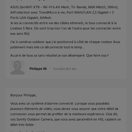
ASUS ZenWiFi XT8 - Wi-FI 6 AX Mesh, Tri-Bande, 6600 Mbit/s, 500m2,
AiProtection avec TrendMicro à vie, Port WAN/LAN 2,5 Gigabit + 3
Ports LAN Gigabit, AiMesh.
Je les ai connectés entre via des câbles ethenets, le tous connecté à la
Livebox 5 fibre. (Ils sont trop loin l’un de l’autre pour les connecter entre
eux sans fils)
J’ai 4 caméras outdoor que j’ai positionné à côté de chaque routeur Asus
justement mais elle ce déconnecte tout le temp…
Au prix de tous sa sans résultat je suis désemparé. Que faire svp ?
Philippe W.
il y a plus de 4 ans
Bonjour Philippe,
Vous avez un système d'alarme connecté. Lorsque vous possédez
plusieurs éléments de vidéo, vous devez vous assurer que votre débit de
connexion vous permet de profiter de la meilleure expérience. Cela dit,
vos Somfy Outdoor Camera, que vous avez paramétré en HD, captent un
débit très faible :