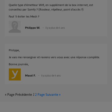
Quelle type d’émetteur Wifi, en supplément de la box internet, est
conseillez par Somfy ? (Routeur, répéteur, point d'accès ?)
Faut ’il éviter les Mesh ?
Philippe W.
il y a plus de 4 ans
Philippe,
Je vais me renseigner et reviens vers vous avec une réponse complète.
Bonne journée,
Maud F.
il y a plus de 4 ans
« Page Précédente
1
2
Page Suivante »