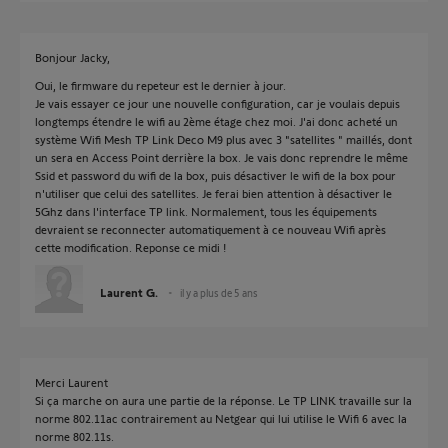
Bonjour Jacky,
Oui, le firmware du repeteur est le dernier à jour.
Je vais essayer ce jour une nouvelle configuration, car je voulais depuis
longtemps étendre le wifi au 2ème étage chez moi. J'ai donc acheté un
système Wifi Mesh TP Link Deco M9 plus avec 3 "satellites " maillés, dont
un sera en Access Point derrière la box. Je vais donc reprendre le même
Ssid et password du wifi de la box, puis désactiver le wifi de la box pour
n'utiliser que celui des satellites. Je ferai bien attention à désactiver le
5Ghz dans l'interface TP link. Normalement, tous les équipements
devraient se reconnecter automatiquement à ce nouveau Wifi après
cette modification. Reponse ce midi !
Laurent G.
il y a plus de 5 ans
Merci Laurent
Si ça marche on aura une partie de la réponse. Le TP LINK travaille sur la
norme 802.11ac contrairement au Netgear qui lui utilise le Wifi 6 avec la
norme 802.11s.