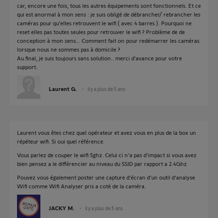
car, encore une fois, tous les autres équipements sont fonctionnels. Et ce
qui est anormal à mon sens : je suis obligé de débrancher/ rebrancher les
caméras pour qu'elles retrouvent le wifi ( avec 4 barres ). Pourquoi ne
reset elles pas toutes seules pour retrouver le wifi ? Problème de de
conception à mon sens... Comment fait on pour redémarrer les caméras
lorsque nous ne sommes pas à domicile ?
Au final, je suis toujours sans solution.. merci d'avance pour votre
support.
Laurent G.
il y a plus de 5 ans
Laurent vous êtes chez quel opérateur et avez vous en plus de la box un
répéteur wifi. Si oui quel référence.
Vous parlez de couper le wifi 5ghz. Celui ci n'a pas d'impact si vous avez
bien pensez a le différencier au niveau du SSID par rapport a 2.4Ghz
Pouvez vous également poster une capture d'écran d'un outil d'analyse
Wifi comme Wifi Analyser pris a coté de la caméra.
JACKY M.
il y a plus de 5 ans