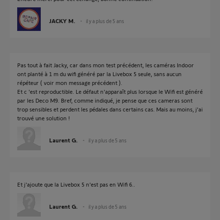
JACKY M.
il y a plus de 5 ans
Pas tout à fait Jacky, car dans mon test précédent, les caméras Indoor
ont planté à 1 m du wifi généré par la Livebox 5 seule, sans aucun
répéteur ( voir mon message précédent ).
Et c 'est reproductible. Le défaut n'apparaît plus lorsque le Wifi est généré
par les Deco M9. Bref, comme indiqué, je pense que ces cameras sont
trop sensibles et perdent les pédales dans certains cas. Mais au moins, j'ai
trouvé une solution !
Laurent G.
il y a plus de 5 ans
Et j'ajoute que la Livebox 5 n'est pas en Wifi 6..
Laurent G.
il y a plus de 5 ans