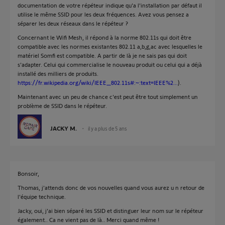
documentation de votre répéteur indique qu'a l'installation par défaut il
utilise le même SSID pour les deux fréquences. Avez vous pensez a
séparer les deux réseaux dans le répéteur ?
Concernant le Wifi Mesh, il répond à la norme 802.11s qui doit être
compatible avec les normes existantes 802.11 a,b,g,ac avec lesquelles le
matériel Somfi est compatible. A partir de là je ne sais pas qui doit
s'adapter. Celui qui commercialise le nouveau produit ou celui qui a déjà
installé des milliers de produits.
https://fr.wikipedia.org/wiki/IEEE_802.11s#:~:text=IEEE%2...
).
Maintenant avec un peu de chance c'est peut être tout simplement un
problème de SSID dans le répéteur.
JACKY M.
il y a plus de 5 ans
Bonsoir,
Thomas, j'attends donc de vos nouvelles quand vous aurez u n retour de
l'équipe technique.
Jacky, oui, j'ai bien séparé les SSID et distinguer leur nom sur le répéteur
également.. Ca ne vient pas de là.. Merci quand même !