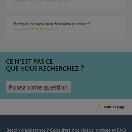
1
réponse
SÉCURITÉ
il y a environ un mois
perte de connexion wifi camera outdoor ?
4
réponses
SÉCURITÉ
il y a 3 mois
CE N'EST PAS CE
QUE VOUS RECHERCHEZ
Posez votre question
Haut de page
Besoin d’assistance ?
Consultez nos vidéos, notices et FAQ