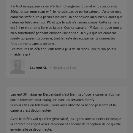
J ai tout essayé, mais rien n'y fait : changement canal wifi, coupure du
5Ghz,.et sur mon scan wifi, je ne vois pas de perturbateur... L'une de mes
caméras intérieure a perdu à nouveau la connexion aujourd'hui alors que
j etais en télétravail sur PC et que le wifi n'a jamais coupé. Cette caméra
est à 4 m en champ libre de la box. Que se passe t il ?? Sachant que tout a
bien fonctionné pendant environ une année.. Il n'y a que les caméras
somfy qui posent problème, tout le reste des équipements connectés
fonctionnent sans problème.
Les mesures de débit en Wifi sont à plus de 30 mbps.. quelqu'un peut il
m'aider svp ?
Laurent G.
il y a plus de 5 ans
Laurent 30 mégas en Descendant c'est bien, sauf que la caméra n'utilise
que le Montant pour dialoguer avec les serveurs Somfy.
Si vous étiez en télétravail, vous avez absorbé la bande passante et la
caméra c'est déconnectée.
Avec le télétravail qui c'est généralisé, les lignes sont saturées et lorsque
la caméra ne reçoit assez rapidement l'accusé de réception de ce qu'elle
envoie, elle se déconnecte.