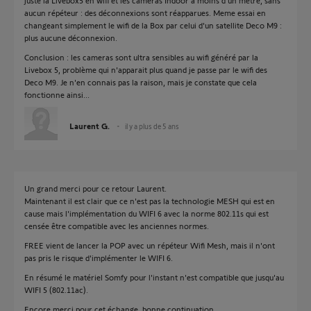
juste la Livebox5 en wifi et les caméras Indoor à moins d'un mètre, sans
aucun répéteur : des déconnexions sont réapparues. Meme essai en
changeant simplement le wifi de la Box par celui d'un satellite Deco M9 :
plus aucune déconnexion.
Conclusion : les cameras sont ultra sensibles au wifi généré par la
Livebox 5, problème qui n'apparait plus quand je passe par le wifi des
Deco M9. Je n'en connais pas la raison, mais je constate que cela
fonctionne ainsi...
Laurent G.
il y a plus de 5 ans
Un grand merci pour ce retour Laurent.
Maintenant il est clair que ce n'est pas la technologie MESH qui est en
cause mais l'implémentation du WIFI 6 avec la norme 802.11s qui est
censée être compatible avec les anciennes normes.
FREE vient de lancer la POP avec un répéteur Wifi Mesh, mais il n'ont
pas pris le risque d'implémenter le WIFI 6.
En résumé le matériel Somfy pour l'instant n'est compatible que jusqu'au
WIFI 5 (802.11ac).
Encore merci pour cet échange, bonne continuation.