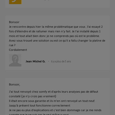
Bonsoir
Je rencontre depuis hier la même problématique que vous. J'ai essayé 2
fois d'éteindre et de rallumer mais rien n'y fait. Je l'ai installé depuis 1
mois et tout allait bien donc je ne comprends pas où est le problème.
Avez vous trouvé une solution ou est ce qu'il a fallu changer la platine de
rue ?
Cordialement
Jean Michel G.
il y a plus de 5 ans
Bonsoir,
J'ai tout renvoyé chez somfy et d'après leurs analyses pas de défaut
constaté (je n'y crois pas vraiment)
Il était encore sous garantie et ils m'en ont renvoyé un tout neuf.
Jusqu'à présent tout fonctionne correctement
Je ne pas eu plus d'explications et c'est bien dommage car je me rends
compte que je ne suis pas le seul grâce a vous.