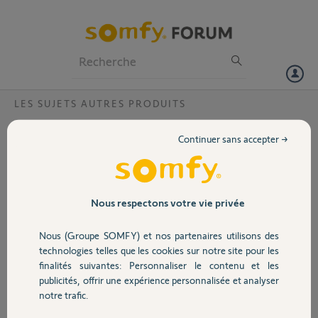
Particuliers
Professionnels
Forum
LES SUJETS AUTRES PRODUITS
Volet
Problème vision nocturne v500
Continuer sans accepter →
Bonjour j'ai installé mon visiophone v 500 il y a une semaine et la
Portail
vision nocturne fonctionnait parfaitement et du jour au lendemain
plus rien. Toutes les autres fonctions fonctionnent parfaitement
Ca peut venir de quoi ?
Garage
Nous respectons votre vie privée
Merci pour vos réponses
Cordialement
Nous (Groupe SOMFY) et nos partenaires utilisons des
Sécurité
technologies telles que les cookies sur notre site pour les
Gauthier G.
finalités suivantes: Personnaliser le contenu et les
il y a plus de 5 ans
publicités, offrir une expérience personnalisée et analyser
Domotique
Participer au fil de discussion
notre trafic.