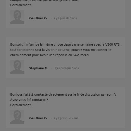
Cordialement
Gauthier G.
il y a plus de 5 ans
Bonsoir, il m'arrive la même chose depuis une semaine avec le V500 RTS,
tout fonctionne sauf la vision nocturne, pouvez vous me donner le
cheminement pour avoir une réponse du SAV, merci
Stéphane G.
il y a presque 5 ans
Bonjour j’ai été contacté directement sur le fil de discussion par somfy
Avez vous été contacté ?
Cordialement
Gauthier G.
il y a presque 5 ans