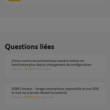
Questions liées
Vision nocturne automatique caméra indoor ne
fonctionne plus depuis changement de configuration
5
réponses
SÉCURITÉ
il y a 11 jours
V500 Connect - Image smartphone impossible le jour (OK
la nuit ou si je suis devant la caméra)
3
réponses
DOMOTIQUE
il y a 3 mois