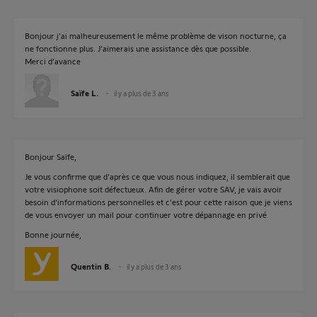
Bonjour j’ai malheureusement le même problème de vison nocturne, ça
ne fonctionne plus. J’aimerais une assistance dès que possible.
Merci d’avance
Saïfe L.
il y a plus de 3 ans
Bonjour Saïfe,
Je vous confirme que d'après ce que vous nous indiquez, il semblerait que
votre visiophone soit défectueux. Afin de gérer votre SAV, je vais avoir
besoin d'informations personnelles et c'est pour cette raison que je viens
de vous envoyer un mail pour continuer votre dépannage en privé.
Bonne journée,
Quentin B.
il y a plus de 3 ans