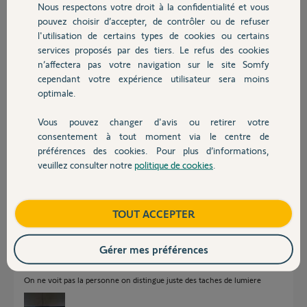
Nous respectons votre droit à la confidentialité et vous
Chauffage
pouvez choisir d’accepter, de contrôler ou de refuser
Réponses
l'utilisation de certains types de cookies ou certains
services proposés par des tiers. Le refus des cookies
Autres produits
n’affectera pas votre navigation sur le site Somfy
Bonjour
cependant votre expérience utilisateur sera moins
optimale.
Quand vous dîtes: "plus rien", c'est écran noir total ?
Vous pouvez changer d'avis ou retirer votre
Jean-Luc B.
il y a plus de 5 ans
Devis avec un pro
consentement à tout moment via le centre de
préférences des cookies. Pour plus d’informations,
veuillez consulter notre
politique de cookies
.
Contact
Bonjour oui écran noir total et il fonctionnait parfaitement auparavant
Boutique
TOUT ACCEPTER
Gauthier G.
il y a plus de 5 ans
Gérer mes préférences
On ne voit pas la personne on distingue juste des taches de lumiere