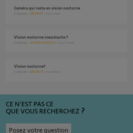
Caméra qui reste en vision nocturne
8
réponses
SÉCURITÉ
il y a 4 mois
Vision nocturne inexistante ?
8
réponses
AUTRES PRODUITS
il y a 12 mois
vision nocturne?
5
réponses
SÉCURITÉ
il y a 8 mois
CE N'EST PAS CE
QUE VOUS RECHERCHEZ
Posez votre question