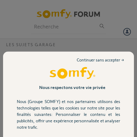
Particuliers
Professionnels
Forum
LES SUJETS GARAGE
Volet
Coomment VRAIMENT désactiver
Continuer sans accepter →
l'autoprotection ?
Portail
Bonjour,
Détecteur de
Garage
Nous respectons votre vie privée
mouvement installé sur
le coffre du volet roulant
Nous (Groupe SOMFY) et nos partenaires utilisons des
qui constitue ma porte de
Sécurité
technologies telles que les cookies sur notre site pour les
garage.
finalités suivantes: Personnaliser le contenu et les
Je constate que les
publicités, offrir une expérience personnalisée et analyser
différents appels d'air
Domotique
notre trafic.
(tempête, passage d'un
véhicule à vive allure