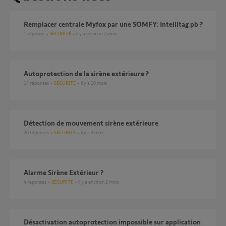
Remplacer centrale Myfox par une SOMFY: Intellitag pb ?
1
réponse
SÉCURITÉ
il y a environ 2 mois
Autoprotection de la sirène extérieure ?
14
réponses
SÉCURITÉ
il y a 10 mois
détection de mouvement sirène extérieure
20
réponses
SÉCURITÉ
il y a 3 mois
Alarme Sirène Extérieur ?
4
réponses
SÉCURITÉ
il y a environ 2 mois
Désactivation autoprotection impossible sur application