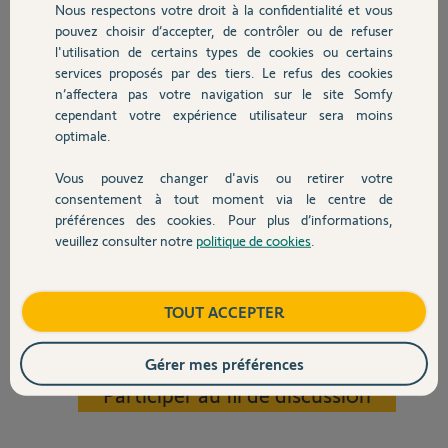
Nous respectons votre droit à la confidentialité et vous
dans la rue) sont
Chauffage
pouvez choisir d’accepter, de contrôler ou de refuser
responsables de déclenchements intempestifs : "tentative de
l'utilisation de certains types de cookies ou certains
déplacement de votre détecteur de mouvement".
Je débranche donc l'option "autoprotection" sur cet élément.
services proposés par des tiers. Le refus des cookies
Autres produits
Nouveau déclenchement intempestif du même élément : je constate
n’affectera pas votre navigation sur le site Somfy
dans l'application que la fonction "autoprotection" est activée !
cependant votre expérience utilisateur sera moins
En y regardant de plus près, je constate que le fait de désactiver cette
optimale.
"autoprotection" ne "tient" pas : je ressors de l'application, puis y
retourne pour constater que ladite "autoprotection est toujours
Vous pouvez changer d'avis ou retirer votre
Devis avec un pro
active !
consentement à tout moment via le centre de
préférences des cookies. Pour plus d’informations,
Que faire ?
veuillez consulter notre
politique de cookies
.
Contact
Merci d'avance pour votre aide.
JCB
Boutique
TOUT ACCEPTER
Jean-Christophe B.
Gérer mes préférences
il y a plus de 5 ans
Participer au fil de discussion