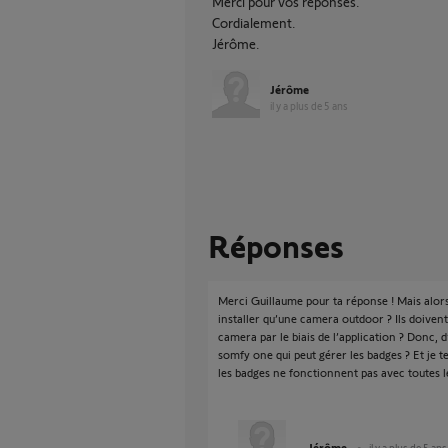
Merci pour vos réponses.
Cordialement.
Jérôme.
Jérôme
il y a plus de 5 ans
Réponses
Merci Guillaume pour ta réponse ! Mais alor
installer qu’une camera outdoor ? Ils doivent
camera par le biais de l’application ? Donc, d
somfy one qui peut gérer les badges ? Et je
les badges ne fonctionnent pas avec toutes l
Jérôme
il y a plus de 5 ans