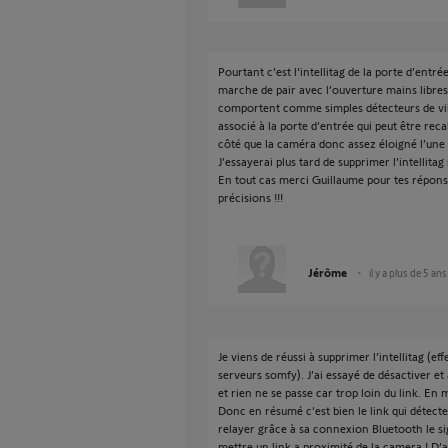
Pourtant c’est l’intellitag de la porte d’entré
marche de pair avec l’ouverture mains libres l
comportent comme simples détecteurs de vibrati
associé à la porte d’entrée qui peut être rec
côté que la caméra donc assez éloigné l’une 
J’essayerai plus tard de supprimer l’intellitag
En tout cas merci Guillaume pour tes réponse
précisions !!!
Jérôme
il y a plus de 5 ans
Je viens de réussi à supprimer l’intellitag (e
serveurs somfy). J’ai essayé de désactiver et
et rien ne se passe car trop loin du link. En
Donc en résumé c’est bien le link qui détecte
relayer grâce à sa connexion Bluetooth le si
mettre un link a proximité de la camera ! D’ai