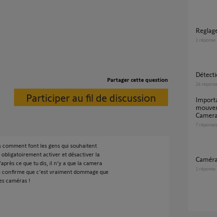
Regla
1
réponse
Détec
Partager cette question
24
répons
Participer au fil de discussion
Important délai entre détection de
mouvem
Camera
7
réponse
s comment font les gens qui souhaitent
 obligatoirement activer et désactiver la
Camér
’après ce que tu dis, il n’y a que la camera
1
réponse
 te confirme que c’est vraiment dommage que
es caméras !