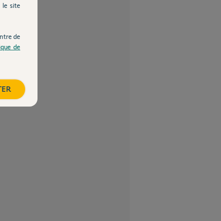
le site
ntre de
tique de
TER