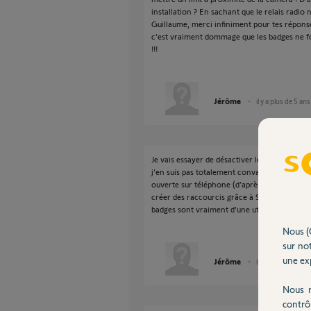
installation ? En sachant que le relais radio n
Guillaume, merci infiniment pour tes réponse
c’est vraiment dommage que les badges ne f
!!!
Jérôme
il y a plus de 5 ans
Je vais essayer de désactiver les badges afin 
j’en suis pas totalement convaincu car cela 
ouverte sur téléphone (d’après ce que j’ai lu 
créer des raccourcis grâce à SIRI sur iPhone 
badges sont vraiment d’une utilité très lim
Nous (
sur not
une exp
Jérôme
il y a plus de 5 ans
Nous r
contrô