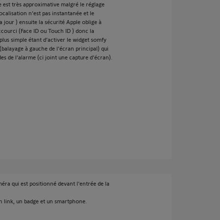
e est très approximative malgré le réglage
calisation n’est pas instantanée et le
jour ) ensuite la sécurité Apple oblige à
ccourci (Face ID ou Touch ID ) donc la
plus simple étant d’activer le widget somfy
 (balayage à gauche de l’écran principal) qui
 de l’alarme (ci joint une capture d’écran).
méra qui est positionné devant l'entrée de la
un link, un badge et un smartphone.