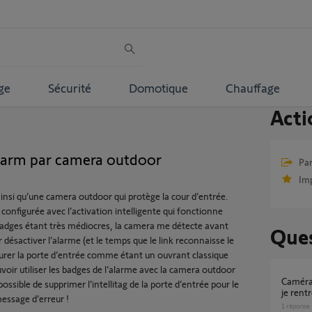
ge
Sécurité
Domotique
Chauffage
Acti
larm par camera outdoor
Par
Im
ainsi qu’une camera outdoor qui protège la cour d’entrée.
ée configurée avec l’activation intelligente qui fonctionne
 badges étant très médiocres, la camera me détecte avant
Ques
ur désactiver l’alarme (et le temps que le link reconnaisse le
gurer la porte d’entrée comme étant un ouvrant classique
uvoir utiliser les badges de l’alarme avec la camera outdoor
Caméra Outdoor 2 : Alerte à chaque fois que
possible de supprimer l’intellitag de la porte d’entrée pour le
je rent
message d’erreur !
1
réponse