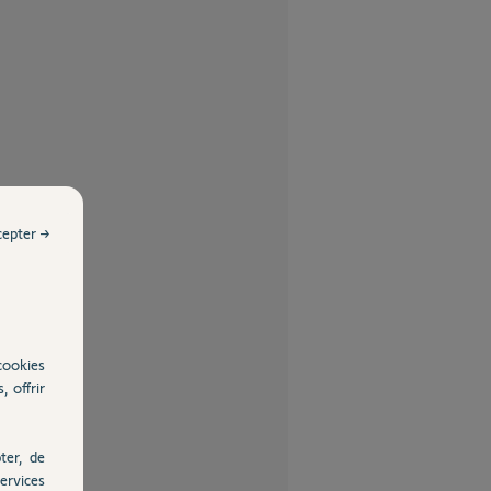
cepter →
cookies
, offrir
ter, de
ervices