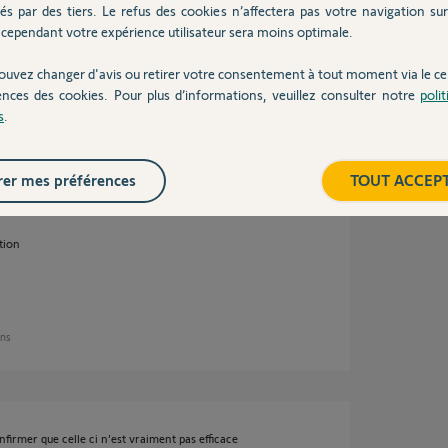
és par des tiers. Le refus des cookies n’affectera pas votre navigation sur 
is, j’ai créé une automatisation basée sur la
cependant votre expérience utilisateur sera moins optimale.
 dans le périmètre de mon domicile l’alarme se
n partant pour activer l’alarme).
ouvez changer d'avis ou retirer votre consentement à tout moment via le ce
ences des cookies. Pour plus d’informations, veuillez consulter notre
poli
s
.
er mes préférences
TOUT ACCEP
tion
ans
firmer que celle ci n’est vraiment pas efficace