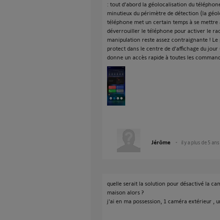
: tout d’abord la géolocalisation du téléphon
minutieux du périmètre de détection (la géolo
téléphone met un certain temps à se mettre a 
déverrouiller le téléphone pour activer le ra
manipulation reste assez contraignante ! Le 
protect dans le centre de d’affichage du jour
donne un accès rapide à toutes les commandes
Jérôme
il y a plus de 5 ans
quelle serait la solution pour désactivé la ca
maison alors ?
j'ai en ma possession, 1 caméra extérieur , 