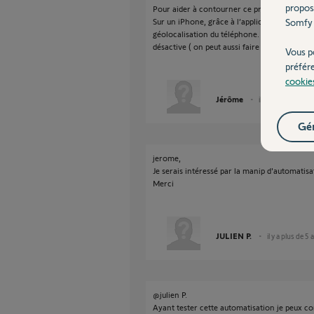
propos
Pour aider à contourner ce problème :
Sur un iPhone, grâce à l’application raccourc
Somfy 
géolocalisation du téléphone. Quand j’arrive
désactive ( on peut aussi faire le contraire e
Vous p
préfér
cookie
Jérôme
il y a plus de 5 ans
Gér
jerome,
Je serais intéressé par la manip d'automatisa
Merci
JULIEN P.
il y a plus de 5 
@julien P.
Ayant tester cette automatisation je peux con