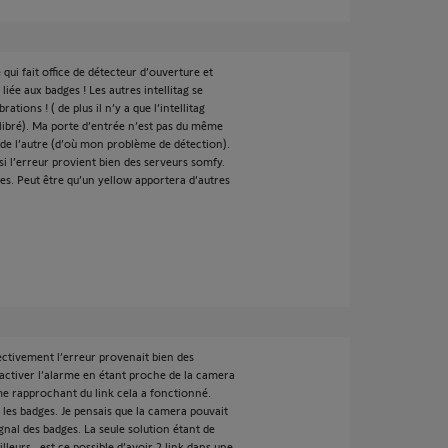
e qui fait office de détecteur d’ouverture et
iée aux badges ! Les autres intellitag se
ons ! ( de plus il n’y a que l’intellitag
alibré). Ma porte d’entrée n’est pas du même
de l’autre (d’où mon problème de détection).
 si l’erreur provient bien des serveurs somfy.
s. Peut être qu’un yellow apportera d’autres
ffectivement l’erreur provenait bien des
 activer l’alarme en étant proche de la camera
 me rapprochant du link cela a fonctionné.
 les badges. Je pensais que la camera pouvait
gnal des badges. La seule solution étant de
lleurs , est ce possible d’avoir 2 link dans une