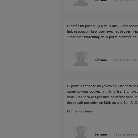
D’après un post d’il y a deux ans , il est pos
link et pouvoir la piloter avec les badges (
supprimer l’intellitag de la porte d’entrée e
Jérôme
il y a plus de 5 ans
Ci joint la réponse du yellow : « Il ne sera 
caméra, vous pouvez la mémoriser à un systèm
mais il ne sera pas possible de mémoriser u
devez soit posséder un Link ou une Somfy O
Bonne journée »
Jérôme
il y a plus de 5 ans