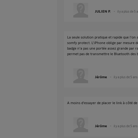
JULIEN P.
il y a plus de 5 
La seule solution pratique et rapide que l’on 
somfy protect. L’iPhone oblige par mesure de
badge n’a pas une portée assez grande par rap
permet pas de transmettre le Bluetooth de
Jérôme
il y a plus de 5 ans
A moins d’essayer de placer le link à côté de
Jérôme
il y a plus de 5 ans