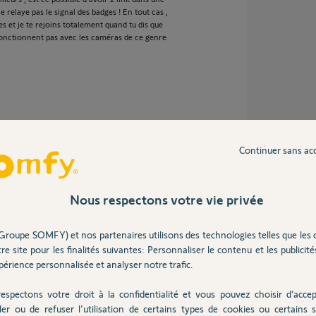
e relaye pas le signal des badges ! En tout cas ,
s et je te rejoins totalement quand tu dis que
onctionnent pas avec les caméras de ce genre
Continuer sans ac
d’utiliser la géolocalisation du téléphone. Mais
oblige à garder l’application constamment
sur le support somfy ). L’autre solution est de
Nous respectons votre vie privée
pour lui dire de désactiver l’alarme ! Ces
itée malheureusement
Groupe SOMFY) et nos partenaires utilisons des technologies telles que les 
re site pour les finalités suivantes: Personnaliser le contenu et les publicités
érience personnalisée et analyser notre trafic.
espectons votre droit à la confidentialité et vous pouvez choisir d’accep
ler ou de refuser l'utilisation de certains types de cookies ou certains s