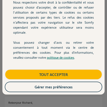
Participer au fil de discussion
Nous respectons votre droit à la confidentialité et vous
Chauffage
pouvez choisir d’accepter, de contrôler ou de refuser
l'utilisation de certains types de cookies ou certains
services proposés par des tiers. Le refus des cookies
Autres produits
Réponses
n’affectera pas votre navigation sur le site Somfy
cependant votre expérience utilisateur sera moins
optimale.
Bonjour Richard,
Nous rencontrons actuellement un souci avec les serveurs de nos
Vous pouvez changer d'avis ou retirer votre
Devis avec un pro
Thermostats connectés SOMFY, nos équipes sont entièrement dédiées à
consentement à tout moment via le centre de
la résolution du souci.
préférences des cookies. Pour plus d’informations,
Nous vous tiendrons informé de l'avancement de la situation via ce post.
veuillez consulter notre
politique de cookies
.
Contact
Veuillez nous excuser pour la gène occasionnée.
Bonne journée,
Boutique
TOUT ACCEPTER
Thomas M.
il y a plus de 5 ans
Gérer mes préférences
Rebonjour Richard,