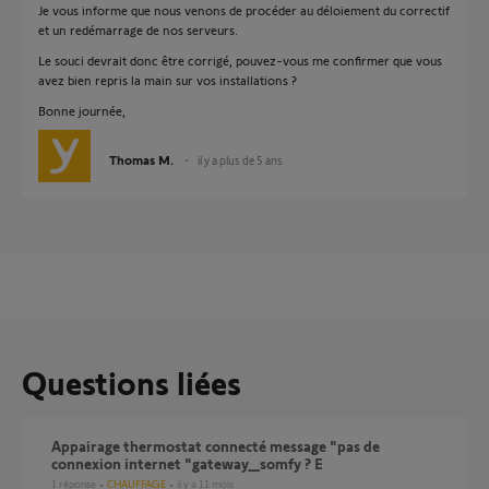
Je vous informe que nous venons de procéder au déloiement du correctif
et un redémarrage de nos serveurs.
Le souci devrait donc être corrigé, pouvez-vous me confirmer que vous
avez bien repris la main sur vos installations ?
Bonne journée,
Thomas M.
il y a plus de 5 ans
Questions liées
Appairage thermostat connecté message "pas de
connexion internet "gateway_somfy ? E
1
réponse
CHAUFFAGE
il y a 11 mois