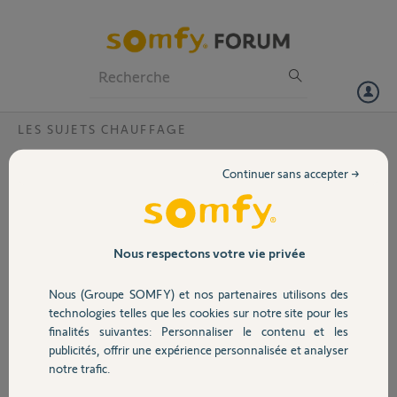
Particuliers
Professionnels
Forum
LES SUJETS CHAUFFAGE
Volet
appairage gateway
Continuer sans accepter →
Bonjour,
Portail
je n'arrive plus à connecter ma passerelle avec ma box alors que je
n'ai fait aucun changement
j'ai essayé plusieurs fois d'eteindre ma box mais rien n'y fait
Garage
Nous respectons votre vie privée
est ce que quelqu'un pourrait m'aider
merci
Nous (Groupe SOMFY) et nos partenaires utilisons des
Sécurité
technologies telles que les cookies sur notre site pour les
Merci,
finalités suivantes: Personnaliser le contenu et les
publicités, offrir une expérience personnalisée et analyser
Domotique
Richard J.
notre trafic.
il y a plus de 5 ans