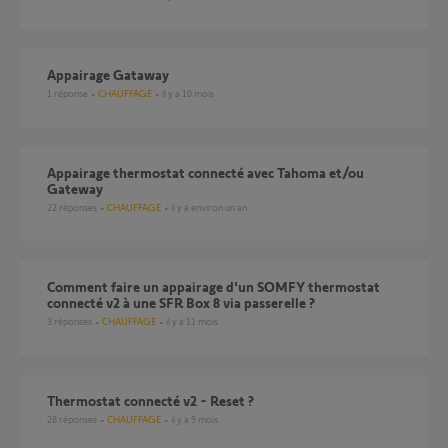
Appairage Gataway
1
réponse
CHAUFFAGE
il y a 10 mois
Appairage thermostat connecté avec Tahoma et/ou
Gateway
22
réponses
CHAUFFAGE
il y a environ un an
Comment faire un appairage d'un SOMFY thermostat
connecté v2 à une SFR Box 8 via passerelle ?
3
réponses
CHAUFFAGE
il y a 11 mois
Thermostat connecté v2 - Reset ?
28
réponses
CHAUFFAGE
il y a 9 mois