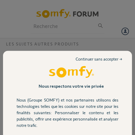
Particuliers
Professionnels
Forum
LES SUJETS AUTRES PRODUITS
Volet
Problème visiophone sonnerie V300
Continuer sans accepter →
Bonjour,
Portail
J'ai installé un visiophone
V300, ce dernier n'arrête
pas de sonner depuis son
Garage
Nous respectons votre vie privée
installation, il y a
quelques jours. Malgré le
Nous (Groupe SOMFY) et nos partenaires utilisons des
démontage et
Sécurité
technologies telles que les cookies sur notre site pour les
remontage du porte étiquette rien n'y fait. Je joins une photo de
finalités suivantes: Personnaliser le contenu et les
l'arrière de la platine.
publicités, offrir une expérience personnalisée et analyser
Je vous remercie par avance de votre réponse.
Domotique
notre trafic.
Olivier M.