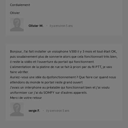
Cordialement
Olivier
Olivier M.
il y a environ 5 ans
Bonjour, J'ai fait installer un visiophone V300 il y 3 mois et tout était OK,
puis soudainement plus de sonnerie alors que cela fonctionnait très bien,
il reste la vidéo et l'ouverture du portail qui fonctionnent.
L'alimentation de la platine de rue se fait à priori par du fil PTT, je vais
faire vérifier.
Auriez-vous une idée du dysfonctionnement ? Que faire car quand nous
attendons du monde le portail reste grand ouvert
J'avais un interphone au préalable qui fonctionnait bien et j'ai voulu
uniformiser car j'ai du SOMFY sur d'autres appareils.
Merci de votre retour
serge F.
il y a environ 5 ans