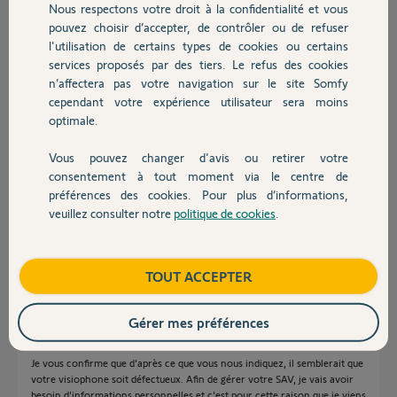
Nous respectons votre droit à la confidentialité et vous
Chauffage
il y a plus de 5 ans
pouvez choisir d’accepter, de contrôler ou de refuser
Participer au fil de discussion
l'utilisation de certains types de cookies ou certains
services proposés par des tiers. Le refus des cookies
Autres produits
n’affectera pas votre navigation sur le site Somfy
cependant votre expérience utilisateur sera moins
Réponses
optimale.
Vous pouvez changer d'avis ou retirer votre
Devis avec un pro
Bonjour
consentement à tout moment via le centre de
préférences des cookies. Pour plus d’informations,
Patientez Olivier, un Yellow vous contactera prochainement.
veuillez consulter notre
politique de cookies
.
Bonne journée !
Contact
Jean-Luc B.
il y a plus de 5 ans
Boutique
TOUT ACCEPTER
Gérer mes préférences
Bonjour Olivier,
Je vous confirme que d'après ce que vous nous indiquez, il semblerait que
votre visiophone soit défectueux. Afin de gérer votre SAV, je vais avoir
besoin d'informations personnelles et c'est pour cette raison que je viens