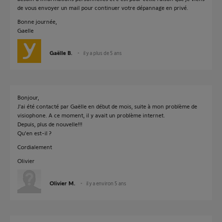
de vous envoyer un mail pour continuer votre dépannage en privé.
Bonne journée,
Gaelle
Gaëlle B.
il y a plus de 5 ans
Bonjour,
J'ai été contacté par Gaëlle en début de mois, suite à mon problème de
visiophone. A ce moment, il y avait un problème internet.
Depuis, plus de nouvelle!!!
Qu'en est-il ?
Cordialement
Olivier
Olivier M.
il y a environ 5 ans