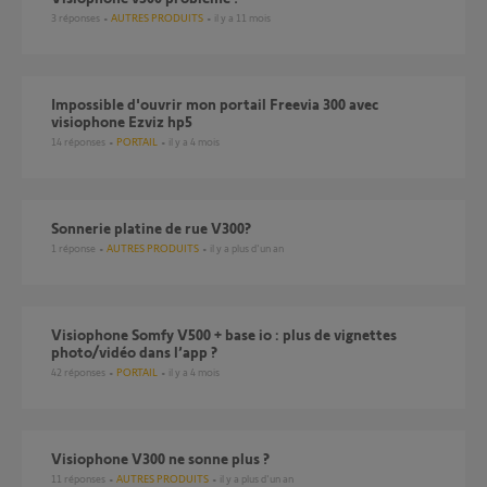
3
réponses
AUTRES PRODUITS
il y a 11 mois
Impossible d'ouvrir mon portail Freevia 300 avec
visiophone Ezviz hp5
14
réponses
PORTAIL
il y a 4 mois
Sonnerie platine de rue V300?
1
réponse
AUTRES PRODUITS
il y a plus d'un an
Visiophone Somfy V500 + base io : plus de vignettes
photo/vidéo dans l’app ?
42
réponses
PORTAIL
il y a 4 mois
Visiophone V300 ne sonne plus ?
11
réponses
AUTRES PRODUITS
il y a plus d'un an