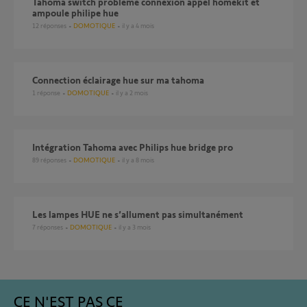
Tahoma switch problème connexion appel homekit et
ampoule philipe hue
12
réponses
DOMOTIQUE
il y a 4 mois
Connection éclairage hue sur ma tahoma
1
réponse
DOMOTIQUE
il y a 2 mois
Intégration Tahoma avec Philips hue bridge pro
89
réponses
DOMOTIQUE
il y a 8 mois
les lampes HUE ne s’allument pas simultanément
7
réponses
DOMOTIQUE
il y a 3 mois
CE N'EST PAS CE