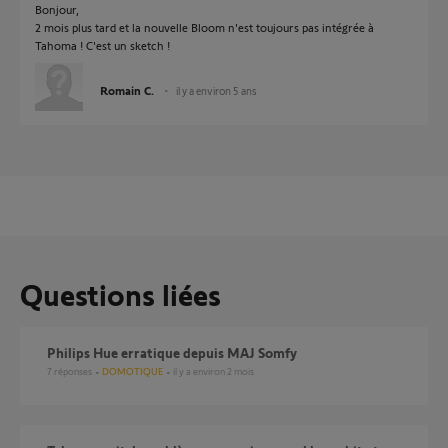
Bonjour,
2 mois plus tard et la nouvelle Bloom n'est toujours pas intégrée à
Tahoma ! C'est un sketch !
Romain C.
il y a environ 5 ans
Questions liées
Philips Hue erratique depuis MAJ Somfy
7
réponses
DOMOTIQUE
il y a environ 2 mois