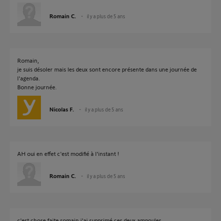
Romain C.
il y a plus de 5 ans
Romain,
je suis désoler mais les deux sont encore présente dans une journée de
l'agenda.
Bonne journée.
Nicolas F.
il y a plus de 5 ans
AH oui en effet c'est modifié à l'instant !
Romain C.
il y a plus de 5 ans
c'est chose faite romain j'ai supprimé ces deux ampoules.