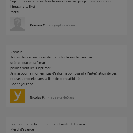
Super .... donc cela ne fonctionnera encore pas pendant des mois
j'imagine ... Bref
Merci
Romain C.
il y a plus de 5 ans
Romain,
Je suis désoler mais ces deux amploule existe dans des
scénario/agenda/smart.
pouvez vous les supprimer.
Je n'ai pour le moment pas d'information quand a l'intégration de ces
nouveau modele dans la liste de compatibilité.
Bonne journée.
Nicolas F.
il y a plus de 5 ans
Bonjour, tout a bien été retiré à l'instant des smart ...
Merci d'avance