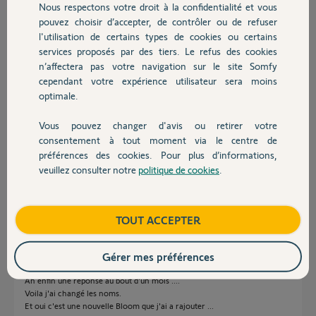
Participer au fil de discussion
Nous respectons votre droit à la confidentialité et vous
Chauffage
pouvez choisir d’accepter, de contrôler ou de refuser
l'utilisation de certains types de cookies ou certains
services proposés par des tiers. Le refus des cookies
Autres produits
Réponses
n’affectera pas votre navigation sur le site Somfy
cependant votre expérience utilisateur sera moins
optimale.
Bonjour romain,
Pouvez vous renommer ces élément "a supprimer01,02".
Vous pouvez changer d'avis ou retirer votre
Devis avec un pro
concernant le Bloom pouvez vous me donner la référence exact car je
consentement à tout moment via le centre de
sais qu'il y a eu des changement chez philips et les nouveaux bloom ne
préférences des cookies. Pour plus d’informations,
son pas reconnu.
veuillez consulter notre
politique de cookies
.
Bonne journée.
Contact
Nicolas F.
il y a plus de 5 ans
Boutique
TOUT ACCEPTER
Gérer mes préférences
Bonjour !
Ah enfin une réponse au bout d'un mois ....
Voila j'ai changé les noms.
Et oui c'est une nouvelle Bloom que j'ai a rajouter ...