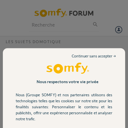
Particuliers
Professionnels
Forum
LES SUJETS DOMOTIQUE
Volet
Problème suppression et rafraîchissement
Continuer sans accepter →
Philips Hue ???
Portail
Bonjour, j’ai créé un nouveau post car aucun yellow ne s’en ait occupé
depuis 1 mois !!!. J'ai rajouté un Hue Bloom dans philips hue. Mais
Garage
cela ne s'actualise pas dans Tahoma.
Nous respectons votre vie privée
Voici mon PIN : 1206-8134-8008.
Et j'ai 2 rubans Philips Hue à supprimer !
Nous (Groupe SOMFY) et nos partenaires utilisons des
Sécurité
J'attends toujours la prise en charge par un Yellow.
technologies telles que les cookies sur notre site pour les
Merci
finalités suivantes: Personnaliser le contenu et les
publicités, offrir une expérience personnalisée et analyser
Domotique
Romain C.
notre trafic.
il y a plus de 5 ans