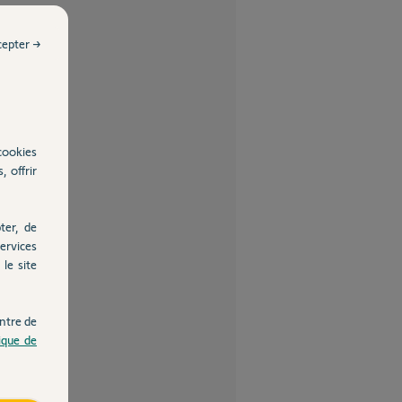
cepter →
cookies
, offrir
ter, de
ervices
le site
ntre de
tique de