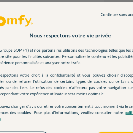
Continuer sans ac
ans
Nous respectons votre vie privée
Groupe SOMFY) et nos partenaires utilisons des technologies telles que les 
homa V2, j'avais une commande SMOOVE que
re site pour les finalités suivantes: Personnaliser le contenu et les publicités
r plusieurs volets en meme temps ...
érience personnalisée et analyser notre trafic.
te option d'installer une SMOOVE en lanceur de
espectons votre droit à la confidentialité et vous pouvez choisir d’accep
est pas encore possible, c'est bien ca ?
ler ou de refuser l'utilisation de certains types de cookies ou certains s
chaine mis à jour ? avez vous une idée du délai
és par des tiers. Le refus des cookies n’affectera pas votre navigation sur 
cependant votre expérience utilisateur sera moins optimale.
ouvez changer d'avis ou retirer votre consentement à tout moment via le ce
ences des cookies. Pour plus d’informations, veuillez consulter notre
poli
s
.