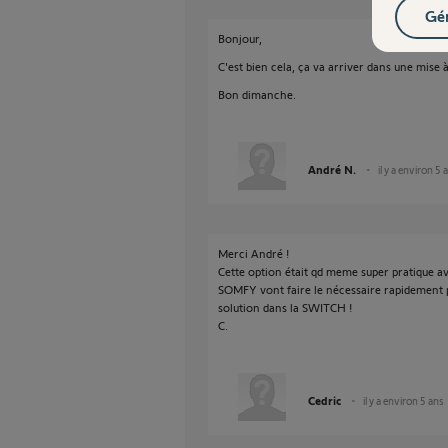
Gér
Bonjour,
C'est bien cela, ça va arriver dans une mise à
Bon dimanche.
André N.
il y a environ 5 
Merci André !
Cette option était qd meme super pratique ave
SOMFY vont faire le nécessaire rapidement p
solution dans la SWITCH !
C.
Cedric
il y a environ 5 ans