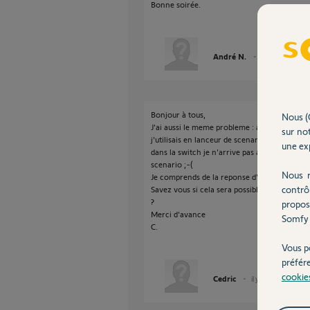
Bonne soirée.
André N.
il y a environ 5 
Bonjour à tous,
Nous (
J'ai aussi le meme probleme : avec ma Ta
sur not
j'utilisais en lanceur de scenario, pour ouvri
une exp
dans la switch je n'arrive pas a trouver cet
scenario ;-(
Nous r
Je comprends de la reponse d'André que ce n'
contrô
Savez vous si cela sera possible dans une pro
?
propos
Merci d'avance
Somfy 
C.
Vous p
préfér
cookie
Cedric
il y a environ 5 ans