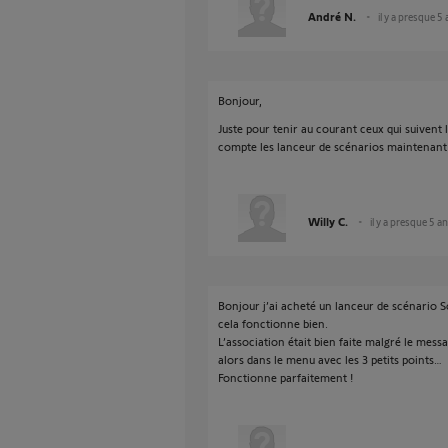
André N.
il y a presque 5
Bonjour,
Juste pour tenir au courant ceux qui suivent 
compte les lanceur de scénarios maintenant 
Willy C.
il y a presque 5 a
Bonjour j’ai acheté un lanceur de scénario 
cela fonctionne bien.
L’association était bien faite malgré le mess
alors dans le menu avec les 3 petits points…
Fonctionne parfaitement !