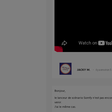
JACKY M.
il y a environ 5
Bonjour,
le lanceur de scénario Somfy n'est pas encor
venir.
J'ai le même cas.