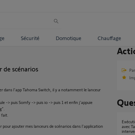
ge
Sécurité
Domotique
Chauffage
Acti
 de scénarios
Par
Im
ter dans l'app Tahoma Switch, il y a notamment le lanceur
Ques
le -> puis Somfy -> puis io -> puis 1 et enfin j'appuie
g".
 fait.
Exécution de scénarios fantômes (supprimés)
our ajouter mes lanceurs de scénarios dans l'application
avec Ta
interve