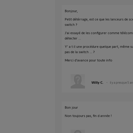
Bonjour,
Petit détérrage, est ce que les lanceurs de 
switch ?
J'ai essayé de les configurer comme télécomm
détecter ...
Y' a t il une procédure quelque part, même s
pas de la switch ... ?
Merci d'avance pour toute info
Willy C.
il y a presque 5 a
Bon jour
Non toujours pas, fin d année !