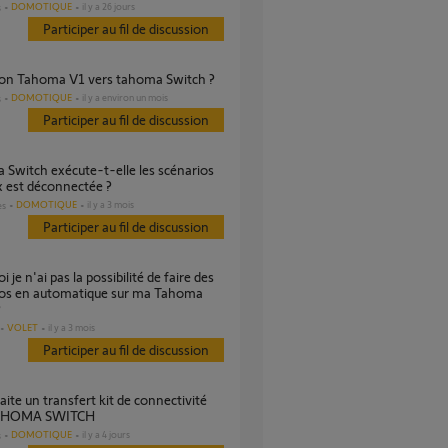
DOMOTIQUE
il y a 26 jours
s
Participer au fil de discussion
tion Tahoma V1 vers tahoma Switch ?
DOMOTIQUE
il y a environ un mois
s
Participer au fil de discussion
ox est déconnectée ?
DOMOTIQUE
il y a 3 mois
es
Participer au fil de discussion
ios en automatique sur ma Tahoma
?
VOLET
il y a 3 mois
Participer au fil de discussion
TAHOMA SWITCH
DOMOTIQUE
il y a 4 jours
s