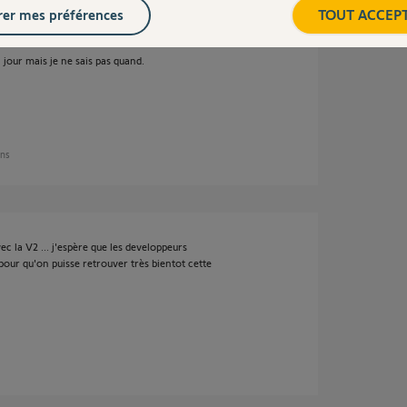
er mes préférences
TOUT ACCEP
 jour mais je ne sais pas quand.
ans
c la V2 ... j'espère que les developpeurs
our qu'on puisse retrouver très bientot cette