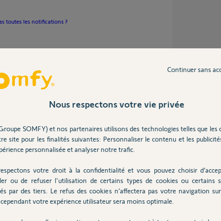
 toutes les notifications ?
Continuer sans ac
s
Nous respectons votre vie privée
Groupe SOMFY) et nos partenaires utilisons des technologies telles que les 
st bien en mode propriétaire, le numéro
re site pour les finalités suivantes: Personnaliser le contenu et les publicités
érience personnalisée et analyser notre trafic.
éro professionnel. Mais idem pas
espectons votre droit à la confidentialité et vous pouvez choisir d’accep
r mon mettre mon perso et encore la pas de
ler ou de refuser l'utilisation de certains types de cookies ou certains s
és par des tiers. Le refus des cookies n’affectera pas votre navigation sur 
nt autorisées.
cependant votre expérience utilisateur sera moins optimale.
s fonctionnée depuis la pose de l'arme home