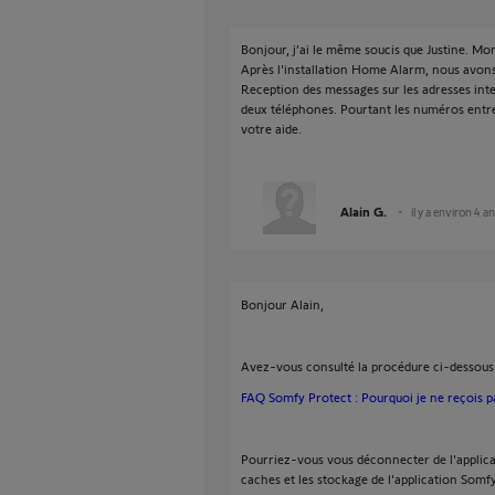
Bonjour, j’ai le même soucis que Justine. Mo
Après l'installation Home Alarm, nous avons 
Reception des messages sur les adresses int
deux téléphones. Pourtant les numéros entré
votre aide.
Alain G.
il y a environ 4 a
Bonjour Alain,
Avez-vous consulté la procédure ci-dessous 
FAQ Somfy Protect : Pourquoi je ne reçois pas
Pourriez-vous vous déconnecter de l'applicat
caches et les stockage de l'application Som