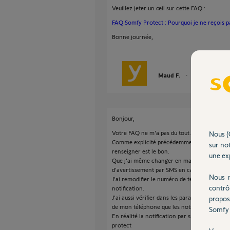
Veuillez jeter un œil sur cette FAQ :
FAQ Somfy Protect : Pourquoi je ne reçois pas
Bonne journée,
Maud F.
il y a plus de 4 an
Bonjour,
Votre FAQ ne m'a pas du tout.
Nous (
Comme explicité précédemment, mon badge e
sur not
renseigner est le bon.
une exp
Que j'ai même changer en maintant mon num
d'avertissement par SMS en cas d'intrusion.
Nous r
J'ai remodifier le numéro de téléphone pou
contrô
notification.
J'ai aussi vérifier dans les paramètres
propos
de mon téléphone que les notifications étaie
Somfy 
En réalité la notification par sms n'a jamai
protect