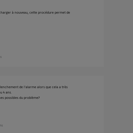
élécharger à nouveau, cette procédure permet de
ns
clenchement de l'alarme alors que cela a très
ou 4 ans.
nes possibles du problème?
ans