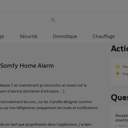
ge
Sécurité
Domotique
Chauffage
Acti
S Somfy Home Alarm
Par
Im
epuis 1 an maintenant je rencontre un soucis sur la
nt d'alarme (tentative d'intrusion ...)
Ques
is normalement les sms, sur les 3 profils désignés comme
ns sur nos téléphones uniquement les mails et notifications
reception sms avec somfy home alarm
essenti
gnés en tant que propriétaires dans l'application, j'ai bien
1
réponse