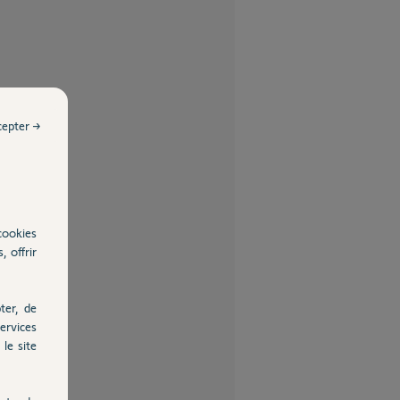
cepter →
cookies
, offrir
ter, de
ervices
le site