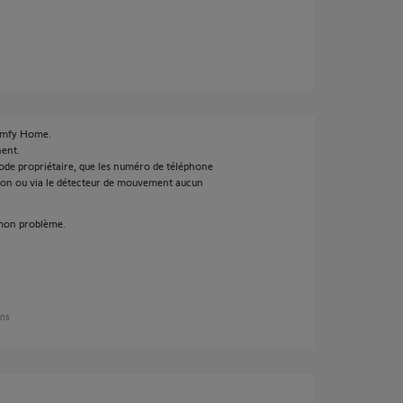
Somfy Home.
nent.
mode propriétaire, que les numéro de téléphone
usion ou via le détecteur de mouvement aucun
 mon problème.
ans