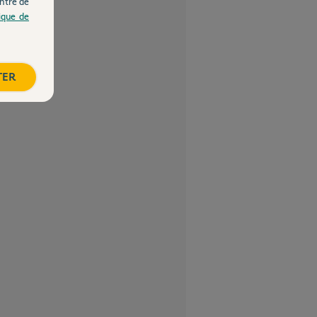
ntre de
tique de
TER