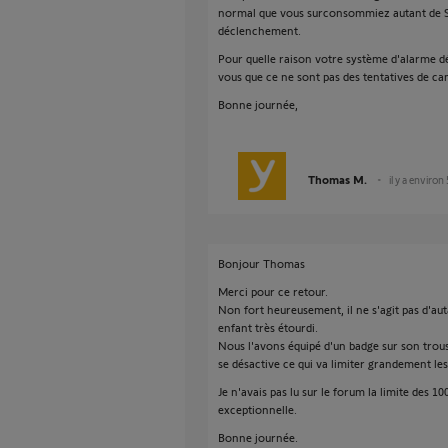
normal que vous surconsommiez autant de SM
déclenchement.
Pour quelle raison votre système d'alarme dé
vous que ce ne sont pas des tentatives de ca
Bonne journée,
Thomas M.
il y a environ
Bonjour Thomas
Merci pour ce retour.
Non fort heureusement, il ne s'agit pas d'aut
enfant très étourdi.
Nous l'avons équipé d'un badge sur son trou
se désactive ce qui va limiter grandement l
Je n'avais pas lu sur le forum la limite des 
exceptionnelle.
Bonne journée.