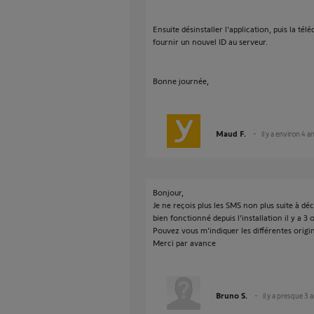
Ensuite désinstaller l'application, puis la t
fournir un nouvel ID au serveur.
Bonne journée,
Maud F.
il y a environ 4 a
Bonjour,
Je ne reçois plus les SMS non plus suite à dé
bien fonctionné depuis l'installation il y a 3 
Pouvez vous m'indiquer les différentes origi
Merci par avance
Bruno S.
il y a presque 3 