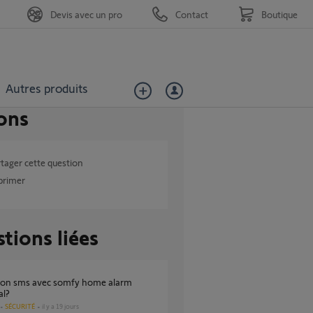
Devis avec un pro
Contact
Boutique
Autres produits
ons
tager cette question
primer
tions liées
al?
SÉCURITÉ
il y a 19 jours