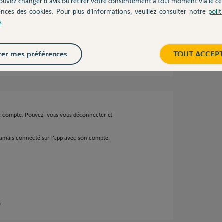
ouvez changer d'avis ou retirer votre consentement à tout moment via le ce
tionnement ou alors du matériel non
ences des cookies. Pour plus d’informations, veuillez consulter notre
poli
s
.
er mes préférences
TOUT ACCEP
ans
tre compte. Pouvez-vous vous déconnecter et
t jamais connecté sur l'app avec son compte.
s