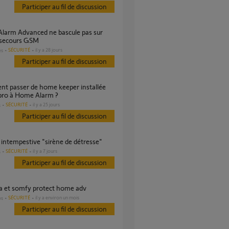
Participer au fil de discussion
 secours GSM
SÉCURITÉ
il y a 28 jours
es
Participer au fil de discussion
 pro à Home Alarm ?
SÉCURITÉ
il y a 25 jours
s
Participer au fil de discussion
e intempestive "sirène de détresse"
SÉCURITÉ
il y a 7 jours
s
Participer au fil de discussion
a et somfy protect home adv
SÉCURITÉ
il y a environ un mois
es
Participer au fil de discussion