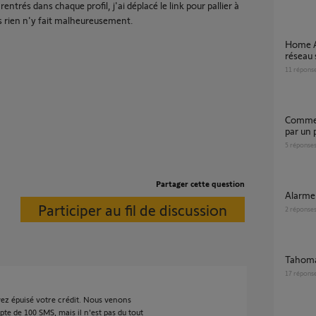
ntrés dans chaque profil, j'ai déplacé le link pour pallier à
s rien n'y fait malheureusement.
Home Alarm Advanced ne bascule pas sur
réseau
11
répons
Comment passer de home keeper installée
par un
5
réponse
Partager cette question
Alarm
Participer au fil de discussion
2
réponse
tahom
17
répons
vez épuisé votre crédit. Nous venons
e de 100 SMS, mais il n'est pas du tout