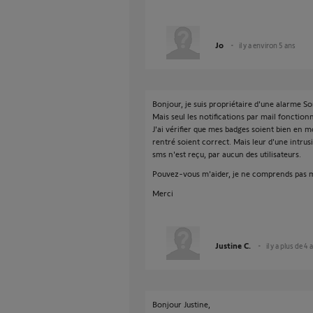
Jo
il y a environ 5 ans
Bonjour, je suis propriétaire d'une alarme 
Mais seul les notifications par mail fonction
J'ai vérifier que mes badges soient bien en 
rentré soient correct. Mais leur d'une intr
sms n'est reçu, par aucun des utilisateurs.
Pouvez-vous m'aider, je ne comprends pas
Merci
Justine C.
il y a plus de 4 
Bonjour Justine,