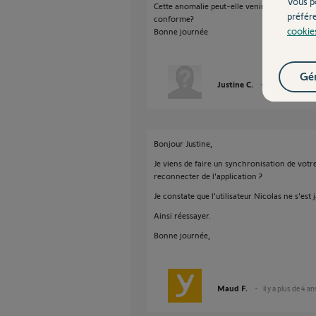
Vous p
Cette anomalie peut-elle venir d'un dysfonc
préfér
conforme?
cookie
Bonne journée
Gér
Justine C.
il y a plus de 4 
Bonjour Justine,
Je viens de faire un synchronisation de vo
reconnecter de l'application ?
Je constate que l'utilisateur Nicolas ne s'es
Ainsi réessayer.
Bonne journée,
Maud F.
il y a plus de 4 an