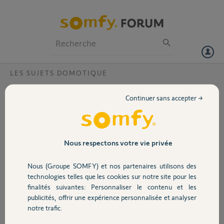
Particuliers
Professionnels
Forum
LES SUJETS DOMOTIQUE
Volet
protexiom 550
Continuer sans accepter →
Bonjour,
Portail
Je viens de changer ma box ADSL orange par une Livebox 5 avec la
fibre.
J'ai respecté les branchements.
Garage
Nous respectons votre vie privée
J'arrive à me connecter à la centrale pour les réglages des volets par
exemple aussi bien depuis mon ordinateur que de mon téléphone
Nous (Groupe SOMFY) et nos partenaires utilisons des
portable, tout comme je peux programmer la mise sous alarme de la
Sécurité
technologies telles que les cookies sur notre site pour les
maison.
finalités suivantes: Personnaliser le contenu et les
Gros problème, la maison n'est pas protégée. D'où cela peut-il
publicités, offrir une expérience personnalisée et analyser
provenir ?
Domotique
notre trafic.
Merci de bien vouloir m'apporter une solution si possible.