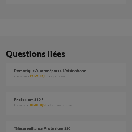
Questions liées
domotique/alarme/portail/visiophone
2
réponses
DOMOTIQUE
il y a 6 mois
protexiom 550 ?
1
réponse
DOMOTIQUE
il y a environ 5 ans
Télésurveillance Protexiom 550