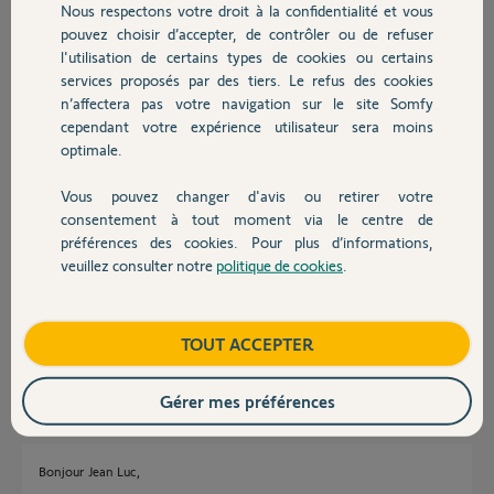
Merci,
Nous respectons votre droit à la confidentialité et vous
Chauffage
pouvez choisir d’accepter, de contrôler ou de refuser
l'utilisation de certains types de cookies ou certains
Alain H.
services proposés par des tiers. Le refus des cookies
Autres produits
il y a environ 5 ans
n’affectera pas votre navigation sur le site Somfy
Participer au fil de discussion
cependant votre expérience utilisateur sera moins
optimale.
Réponses
Vous pouvez changer d'avis ou retirer votre
Devis avec un pro
consentement à tout moment via le centre de
préférences des cookies. Pour plus d’informations,
veuillez consulter notre
politique de cookies
.
Bonjour
Contact
Que voulez-vous dire par "Gros problème, la maison n'est pas protégée."
?
Boutique
TOUT ACCEPTER
Jean-Luc B.
il y a environ 5 ans
Gérer mes préférences
Bonjour Jean Luc,