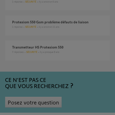
1
réponse
SÉCURITÉ
il y a environ 6 ans
protexiom 550 Gsm problème défauts de liaison
1
réponse
SÉCURITÉ
il y a environ 11 ans
Transmetteur HS Protexiom 550
7
réponses
SÉCURITÉ
il y a presque 8 ans
CE N'EST PAS CE
QUE VOUS RECHERCHEZ
Posez votre question