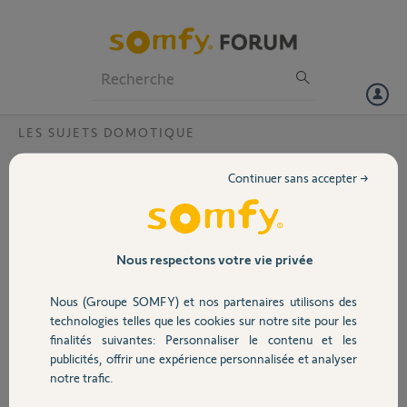
Particuliers
Professionnels
Forum
LES SUJETS DOMOTIQUE
Volet
Box Tahoma déjà activée, merci !
Continuer sans accepter →
Bonjour,
Portail
J’ai acheté une maison équipée de volets roulants Somfy ainsi que
d’un portail Somfy.
Garage
Nous respectons votre vie privée
L’ancien propriétaire m’a également laissé une box Tahoma, mais je
Nous (Groupe SOMFY) et nos partenaires utilisons des
n’arrive pas à l’activer, car elle est visiblement rattachée au compte de
Sécurité
l’ancien propriétaire.
technologies telles que les cookies sur notre site pour les
finalités suivantes: Personnaliser le contenu et les
Pouvez vous m’aider ?
publicités, offrir une expérience personnalisée et analyser
Domotique
notre trafic.
Voici le PIN : 1207-0932-5679