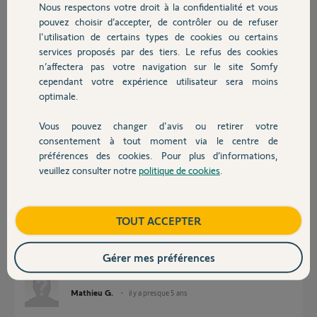
Nous respectons votre droit à la confidentialité et vous
Merci,
Chauffage
pouvez choisir d’accepter, de contrôler ou de refuser
l'utilisation de certains types de cookies ou certains
Jacques M.
services proposés par des tiers. Le refus des cookies
Autres produits
il y a presque 5 ans
n’affectera pas votre navigation sur le site Somfy
Participer au fil de discussion
cependant votre expérience utilisateur sera moins
optimale.
Vous pouvez changer d'avis ou retirer votre
Réponses
Devis avec un pro
consentement à tout moment via le centre de
préférences des cookies. Pour plus d’informations,
veuillez consulter notre
politique de cookies
.
Contact
Bonjour, désolé du dérangement mais étant dans presque la même
situation, activation impossible car déjà activé, par un ancien
propriétaire, j'ai acheté cette box sur internet site marchant.
le SAV Somfy peut il me contacté merci par avance.
Boutique
TOUT ACCEPTER
et bonne résolution de problème à la personne ci dessus.
Ps ma box comporte le code 1235 3469 9069
Gérer mes préférences
en vous souhaitant bonne journée G.Mathieu
Mathieu G.
il y a presque 5 ans