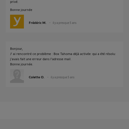
privé.
Bonne journée
Frédéric M.
il y a presque 5 ans
Bonjour,
J’ ai rencontré ce problème : Box Tahoma déjà activée :qui a été résolu:
j’avais fait une erreur dans l’adresse mail.
Bonne journée.
Colette O.
il y a presque 5 ans