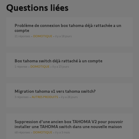
Questions liées
Problème de connexion box tahoma déjà rattachée a un
compte
21
réponses
DOMOTIQUE
il y a 18 jours
Box tahoma switch déjà rattaché à un compte
1
réponse
DOMOTIQUE
il y a 15 jours
Migration tahoma v1 vers tahoma switch?
3
réponses
AUTRES PRODUITS
il y a 28 jours
Suppression d'une ancien box TAHOMA V2 pour pouvoir
installer une TAHOMA switch dans une nouvelle maison
48
réponses
DOMOTIQUE
il y a 3 mois